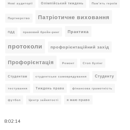
Олімпійський тиждень
Нові аудиторії
Пам’ять героїв
Патріотичне виховання
Партнерство
Практика
ПДД
правовий брейн-ринг
протоколи
профорієнтаційний захід
Профорієнтація
Ремонт
Стоп булінг
Студенту
Студентам
студентське самоврядування
Тиждень права
тестування
фінансова грамотність
я маю право
футбол
Центр зайнятості
8:02:14