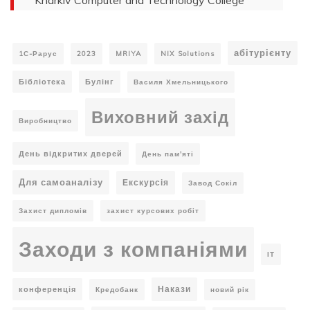
Kharkiv Computer and Technology College
абітурієнту
1С-Рарус
2023
MRIYA
NIX Solutions
Бібліотека
Булінг
Василя Хмельницького
Виховний захід
Виробництво
День відкритих дверей
День пам'яті
Для самоаналізу
Екскурсія
Завод Сокіл
Захист дипломів
захист курсових робіт
Заходи з компаніями
ІТ
Накази
конференція
Кредобанк
новий рік