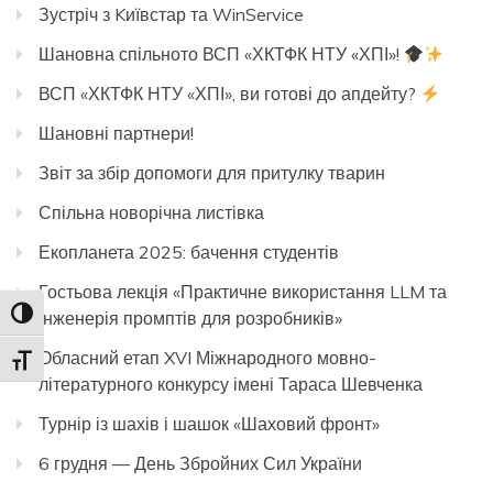
Зустріч з Kиївстар та WinService
Шановна спільното ВСП «ХКТФК НТУ «ХПІ»!
ВСП «ХКТФК НТУ «ХПІ», ви готові до апдейту?
Шановні партнери!
Звіт за збір допомоги для притулку тварин
Спільна новорічна листівка
Екопланета 2025: бачення студентів
Гостьова лекція «Практичне використання LLM та
Toggle High Contrast
інженерія промптів для розробників»
Обласний етап XVI Міжнародного мовно-
Toggle Font size
літературного конкурсу імені Тараса Шевченка
Турнір із шахів і шашок «Шаховий фронт»
6 грудня — День Збройних Сил України