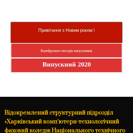
Привітання з Новим роком !
Калейдоскоп спогадів випускників
Випускний 2020
Відокремлений структурний підрозділ
«Харківський комп’ютерн-технологічний
фаховий коледж Національного технічного