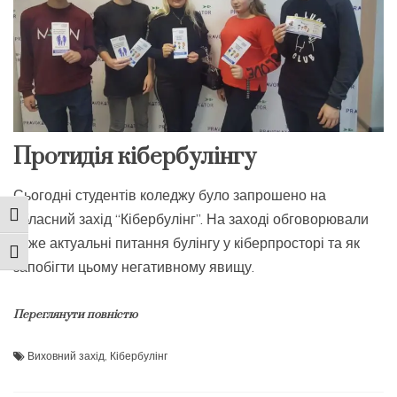
Протидія кібербулінгу
Сьогодні студентів коледжу було запрошено на
обласний захід “Кібербулінг”. На заході обговорювали
Toggle High Contrast
дуже актуальні питання булінгу у кіберпросторі та як
Toggle Font size
запобігти цьому негативному явищу.
Переглянути повністю
Виховний захід
,
Кібербулінг