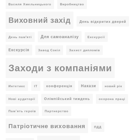
Василя Хмельницького
Виробництво
Виховний захід
День відкритих дверей
Для самоаналізу
День пам'яті
Екскурсії
Екскурсія
Завод Сокіл
Захист дипломів
Заходи з компаніями
Накази
конференція
Интетикс
ІТ
новий рік
Олімпійський тиждень
Нові аудиторії
охорона праці
Пам’ять героїв
Партнерство
Патріотичне виховання
ПДД