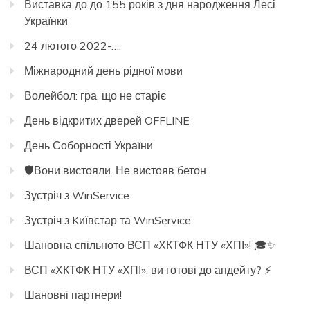
Виставка до до 155 років з дня народження Лесі
Українки
24 лютого 2022-….
Міжнародний день рідної мови
Волейбол: гра, що не старіє
День відкритих дверей OFFLINE
День Соборності України
🛡️Вони вистояли. Не вистояв бетон
Зустріч з WinService
Зустріч з Kиївстар та WinService
Шановна спільното ВСП «ХКТФК НТУ «ХПІ»! 🎓✨
ВСП «ХКТФК НТУ «ХПІ», ви готові до апдейту? ⚡️
Шановні партнери!