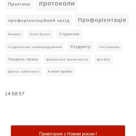
протоколи
Практика
Профорієнтація
профорієнтаційний захід
Студентам
Ремонт
Стоп булінг
Студенту
студентське самоврядування
тестування
Тиждень права
фінансова грамотність
футбол
я маю право
Центр зайнятості
14:58:58
Привітання з Новим роком !