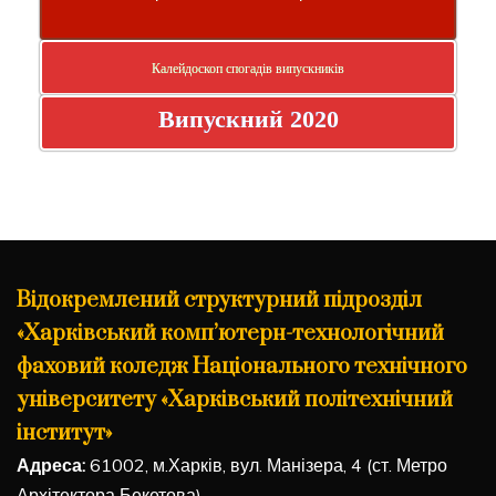
Калейдоскоп спогадів випускників
Випускний 2020
Відокремлений структурний підрозділ
«Харківський комп’ютерн-технологічний
фаховий коледж Національного технічного
університету «Харківський політехнічний
інститут»
Адреса:
61002, м.Харків, вул. Манізера, 4 (ст. Метро
Архітектора Бекетова)