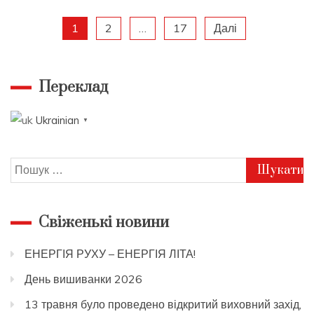
Пагінація
1
2
…
17
Далі
записів
Переклад
Ukrainian
▼
Пошук:
Свіженькі новини
ЕНЕРГІЯ РУХУ – ЕНЕРГІЯ ЛІТА!
День вишиванки 2026
13 травня було проведено відкритий виховний захід,