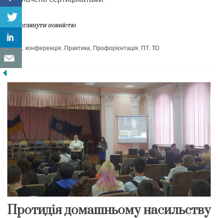
Переглянути повністю
ЗА
,
конференція
,
Практика
,
Профорієнтація
,
ПТ
,
ТО
Протидія домашньому насильству