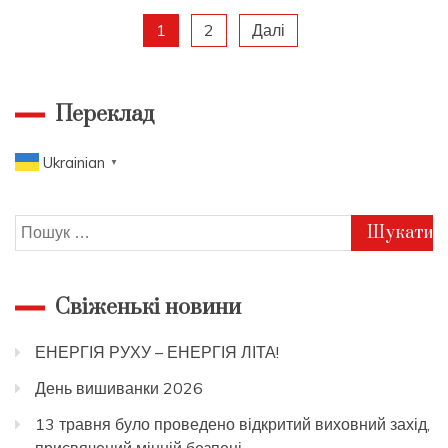
Пагінація
1
2
Далі
записів
Переклад
Ukrainian
▼
Пошук:
Свіженькі новини
ЕНЕРГІЯ РУХУ – ЕНЕРГІЯ ЛІТА!
День вишиванки 2026
13 травня було проведено відкритий виховний захід,
присвячений мінній безпеці