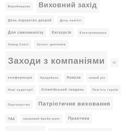
Виховний захід
Виробництво
День відкритих дверей
День пам'яті
Для самоаналізу
Екскурсія
Електромашина
Завод Сокіл
Захист дипломів
Заходи з компаніями
ІТ
Накази
конференція
Кредобанк
новий рік
Олімпійський тиждень
Нові аудиторії
Пам’ять героїв
Патріотичне виховання
Партнерство
Практика
ПДД
правовий брейн-ринг