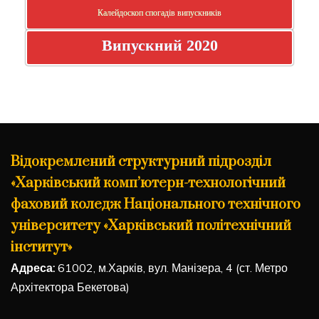
Калейдоскоп спогадів випускників
Випускний 2020
Відокремлений структурний підрозділ
«Харківський комп’ютерн-технологічний
фаховий коледж Національного технічного
університету «Харківський політехнічний
інститут»
Адреса:
61002, м.Харків, вул. Манізера, 4 (ст. Метро
Архітектора Бекетова)