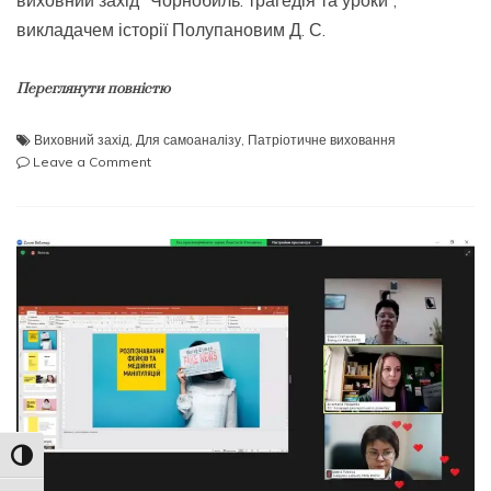
викладачем історії Полупановим Д. С.
Переглянути повністю
Виховний захід
,
Для самоаналізу
,
Патріотичне виховання
on
Leave a Comment
Міжнародний
дня
пам’яті
про
Чорнобильську
катастрофу
Toggle High Contrast