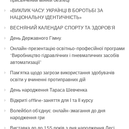
«ВИКЛИК ЧАСУ: УКРАЇНЦІ В БОРОТЬБІ ЗА
НАЦІОНАЛЬНУ ІДЕНТИЧНІСТЬ»
ВЕСНЯНИЙ КАЛЕНДАР СПОРТУ ТА ЗДОРОВ’Я
День Державного Гімну.
Онлайн-презентацію освітньо-професійної програми
“Виробництво гідравлічних і пневматичних засобів
автоматизації”
Пам’ятка щодо загрози використання здобувачів
освіти у вчиненні протиправних дій
День народження Тараса Шевченка
Відкриті offline-заняття для І та ІІ курсу
Волейбол об’єднує: онлайн-змагання до дня
народження гри
Виставка до до 155 років з дня народження Лесі