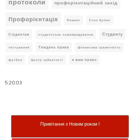
протоколи
профорієнтаційний захід
Профорієнтація
Ремонт
Стоп булінг
Студенту
Студентам
студентське самоврядування
Тиждень права
тестування
фінансова грамотність
я маю право
футбол
Центр зайнятості
5:20:04
Привітання з Новим роком !