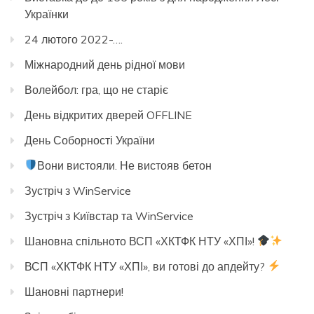
Українки
24 лютого 2022-….
Міжнародний день рідної мови
Волейбол: гра, що не старіє
День відкритих дверей OFFLINE
День Соборності України
Вони вистояли. Не вистояв бетон
Зустріч з WinService
Зустріч з Kиївстар та WinService
Шановна спільното ВСП «ХКТФК НТУ «ХПІ»!
ВСП «ХКТФК НТУ «ХПІ», ви готові до апдейту?
Шановні партнери!