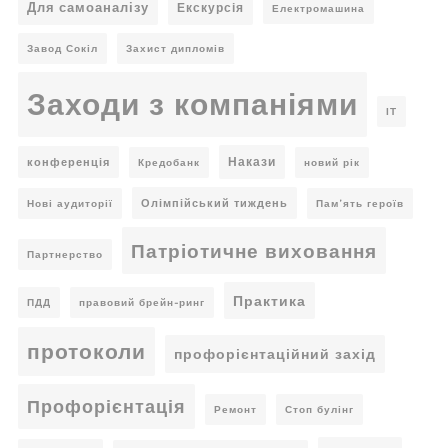
Для самоаналізу
Екскурсія
Електромашина
Завод Сокіл
Захист дипломів
Заходи з компаніями
ІТ
Накази
конференція
Кредобанк
новий рік
Олімпійський тиждень
Нові аудиторії
Пам’ять героїв
Патріотичне виховання
Партнерство
Практика
ПДД
правовий брейн-ринг
протоколи
профорієнтаційний захід
Профорієнтація
Ремонт
Стоп булінг