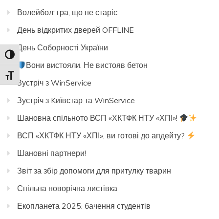
Волейбол: гра, що не старіє
День відкритих дверей OFFLINE
День Соборності України
Toggle High Contrast
Вони вистояли. Не вистояв бетон
Toggle Font size
Зустріч з WinService
Зустріч з Kиївстар та WinService
Шановна спільното ВСП «ХКТФК НТУ «ХПІ»!
ВСП «ХКТФК НТУ «ХПІ», ви готові до апдейту?
Шановні партнери!
Звіт за збір допомоги для притулку тварин
Спільна новорічна листівка
Екопланета 2025: бачення студентів