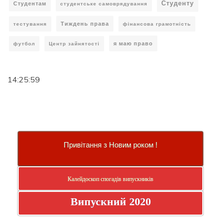
Студенту
Студентам
студентське самоврядування
Тиждень права
тестування
фінансова грамотність
я маю право
футбол
Центр зайнятості
14:26:00
Привітання з Новим роком !
Калейдоскоп спогадів випускників
Випускний 2020