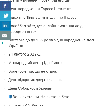
освіти у вчиненні протиправних дій
День народження Тараса Шевченка
Відкриті offline-заняття для І та ІІ курсу
Волейбол об’єднує: онлайн-змагання до дня
народження гри
Виставка до до 155 років з дня народження Лесі
Українки
24 лютого 2022-….
Міжнародний день рідної мови
Волейбол: гра, що не старіє
День відкритих дверей OFFLINE
День Соборності України
Вони вистояли. Не вистояв бетон
Зустріч з WinService