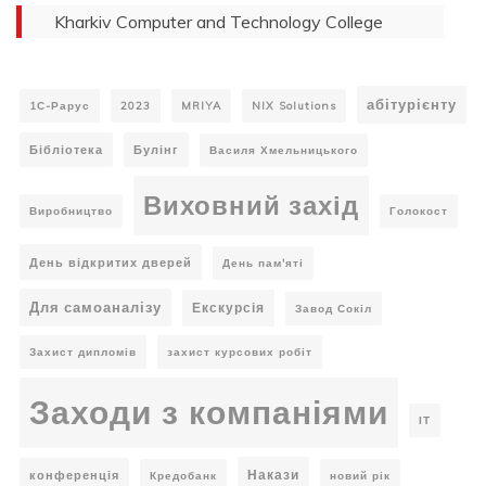
Kharkiv Computer and Technology College
абітурієнту
1С-Рарус
2023
MRIYA
NIX Solutions
Бібліотека
Булінг
Василя Хмельницького
Виховний захід
Виробництво
Голокост
День відкритих дверей
День пам'яті
Для самоаналізу
Екскурсія
Завод Сокіл
Захист дипломів
захист курсових робіт
Заходи з компаніями
ІТ
Накази
конференція
Кредобанк
новий рік