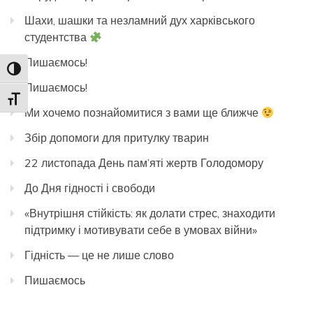
Шахи, шашки та незламний дух харківського
студентства
Пишаємось!
Toggle High Contrast
Пишаємось!
Toggle Font size
Ми хочемо познайомитися з вами ще ближче
Збір допомоги для притулку тварин
22 листопада День пам’яті жертв Голодомору
До Дня гідності і свободи
«Внутрішня стійкість: як долати стрес, знаходити
підтримку і мотивувати себе в умовах війни»
Гідність — це не лише слово
Пишаємось