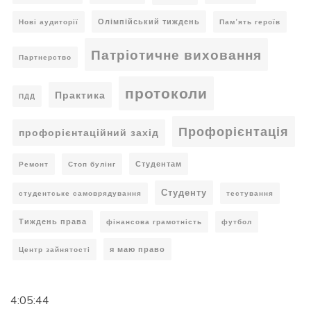
Олімпійський тиждень
Нові аудиторії
Пам’ять героїв
Патріотичне виховання
Партнерство
протоколи
Практика
ПДД
Профорієнтація
профорієнтаційний захід
Студентам
Ремонт
Стоп булінг
Студенту
студентське самоврядування
тестування
Тиждень права
фінансова грамотність
футбол
я маю право
Центр зайнятості
4:05:45