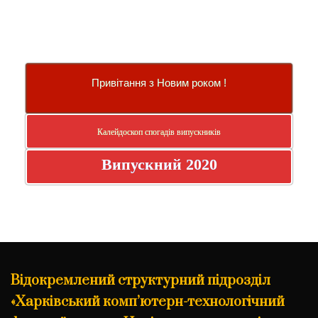
Привітання з Новим роком !
Калейдоскоп спогадів випускників
Випускний 2020
Відокремлений структурний підрозділ
«Харківський комп’ютерн-технологічний