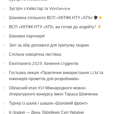
Зустріч з Kиївстар та WinService
Шановна спільното ВСП «ХКТФК НТУ «ХПІ»!
ВСП «ХКТФК НТУ «ХПІ», ви готові до апдейту?
Шановні партнери!
Звіт за збір допомоги для притулку тварин
Спільна новорічна листівка
Екопланета 2025: бачення студентів
Гостьова лекція «Практичне використання LLM та
інженерія промптів для розробників»
Обласний етап XVI Міжнародного мовно-
літературного конкурсу імені Тараса Шевченка
Турнір із шахів і шашок «Шаховий фронт»
6 грудня — День Збройних Сил України