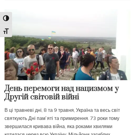
Toggle High Contrast
Toggle Font size
День перемоги над нацизмом у
Другій світовій війні
В ці травневі дні, 8 та 9 травня, Україна та весь світ
святкують Дні пам`яті та примирення. 73 роки тому
звершилася кривава війна, яка роками хвилями
котилася через всю Україну. Мільйони загиблих