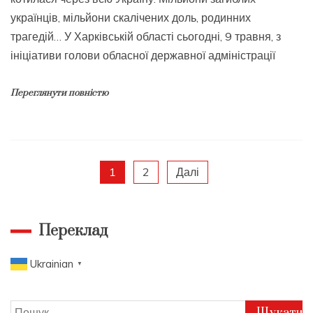
українців, мільйони скалічених доль, родинних
трагедій… У Харківській області сьогодні, 9 травня, з
ініціативи голови обласної державної адміністрації
Переглянути повністю
Пагінація
1
2
Далі
записів
Переклад
Ukrainian
▼
Пошук: