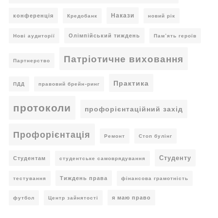
Накази
конференція
Кредобанк
новий рік
Олімпійський тиждень
Нові аудиторії
Пам’ять героїв
Патріотичне виховання
Партнерство
Практика
ПДД
правовий брейн-ринг
протоколи
профорієнтаційний захід
Профорієнтація
Ремонт
Стоп булінг
Студенту
Студентам
студентське самоврядування
Тиждень права
тестування
фінансова грамотність
я маю право
футбол
Центр зайнятості