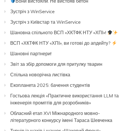
Вони вистояли. Не вистояв бетон
Зустріч з WinService
Зустріч з Kиївстар та WinService
Шановна спільното ВСП «ХКТФК НТУ «ХПІ»!
ВСП «ХКТФК НТУ «ХПІ», ви готові до апдейту?
Шановні партнери!
Звіт за збір допомоги для притулку тварин
Спільна новорічна листівка
Екопланета 2025: бачення студентів
Гостьова лекція «Практичне використання LLM та
інженерія промптів для розробників»
Обласний етап XVI Міжнародного мовно-
літературного конкурсу імені Тараса Шевченка
Турнір із шахів і шашок «Шаховий фронт»