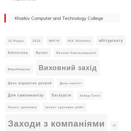
Kharkiv Computer and Technology College
абітурієнту
1С-Рарус
2023
MRIYA
NIX Solutions
Бібліотека
Булінг
Василя Хмельницького
Виховний захід
Виробництво
День відкритих дверей
День пам'яті
Для самоаналізу
Екскурсія
Завод Сокіл
Захист дипломів
захист курсових робіт
Заходи з компаніями
ІТ