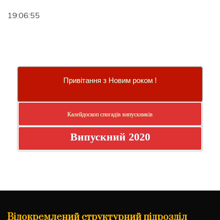
19:06:55
Привітання з Новим роком !
Калейдоскоп спогадів випускників
Випускний 2020
Відокремлений структурний підрозділ