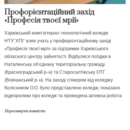
Профорієнтаційний захід
«Професія твоєї мрії»
Харківський комп’ютерно-технологічний коледж
НТУ”ХПІ” взяв учать у профорієнтаційному західі
«Професія твоєї мрії» за підтримки Харківського
обласного центру зайнятості. Відбулися поїздки в
Наталинську об’єднану територіальну громаду
(Красноградський р-н) та Старосалтівську ОТГ
(Вовчанський р-н). На заході спікером від коледжу
Колісником О.О. було представлено коледж, показано
відеоролики про коледж та проведена активна робота
Переглянути повністю