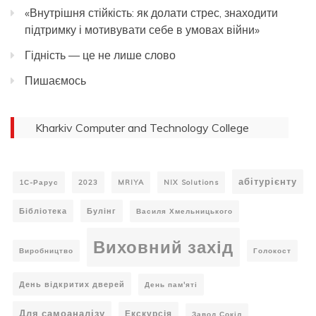
«Внутрішня стійкість: як долати стрес, знаходити
підтримку і мотивувати себе в умовах війни»
Гідність — це не лише слово
Пишаємось
Kharkiv Computer and Technology College
абітурієнту
1С-Рарус
2023
MRIYA
NIX Solutions
Бібліотека
Булінг
Василя Хмельницького
Виховний захід
Виробництво
Голокост
День відкритих дверей
День пам'яті
Для самоаналізу
Екскурсія
Завод Сокіл