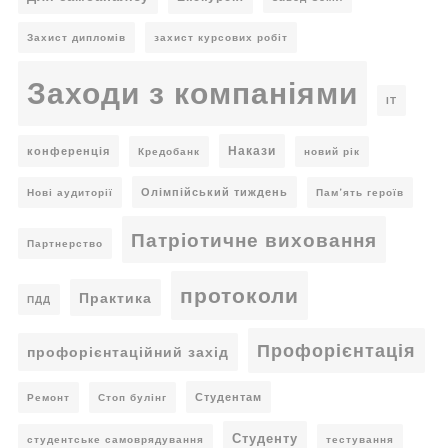
Захист дипломів
захист курсових робіт
Заходи з компаніями
ІТ
Накази
конференція
Кредобанк
новий рік
Олімпійський тиждень
Нові аудиторії
Пам’ять героїв
Патріотичне виховання
Партнерство
протоколи
Практика
ПДД
Профорієнтація
профорієнтаційний захід
Студентам
Ремонт
Стоп булінг
Студенту
студентське самоврядування
тестування