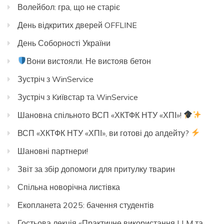
Волейбол: гра, що не старіє
День відкритих дверей OFFLINE
День Соборності України
Вони вистояли. Не вистояв бетон
Зустріч з WinService
Зустріч з Kиївстар та WinService
Шановна спільното ВСП «ХКТФК НТУ «ХПІ»!
ВСП «ХКТФК НТУ «ХПІ», ви готові до апдейту?
Шановні партнери!
Звіт за збір допомоги для притулку тварин
Спільна новорічна листівка
Екопланета 2025: бачення студентів
Гостьова лекція «Практичне використання LLM та