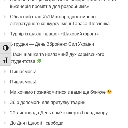
інженерія промптів для розробників»
Обласний етап XVI Міжнародного мовно-
літературного конкурсу імені Тараса Шевченка
Турнір із шахів і шашок «Шаховий фронт»
6 грудня — День Збройних Сил України
Toggle High Contrast
Шахи, шашки та незламний дух харківського
студентства
Toggle Font size
Пишаємось!
Пишаємось!
Ми хочемо познайомитися з вами ще ближче
Збір допомоги для притулку тварин
22 листопада День пам’яті жертв Голодомору
До Дня гідності і свободи