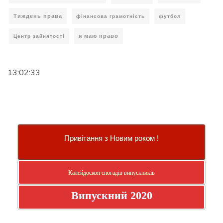
Тиждень права
фінансова грамотність
футбол
я маю право
Центр зайнятості
13:02:33
Привітання з Новим роком !
Калейдоскоп спогадів випускників
Випускний 2020