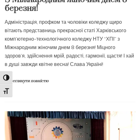
березня!
Адміністрація, профком та чоловіки коледжу щиро
вітають представниць прекрасної статі Харківського
комп’ютерно-технологічного коледжу НТУ “ХПІ” з
Міжнародним жіночим днем 8 березня! Міцного
здоров’я, здійснення мрій, радості, гармонії, щастя! І хай
в душі завжди квітне весна! Слава Україні!
Toggle High Contrast
Переглянути повністю
Toggle Font size