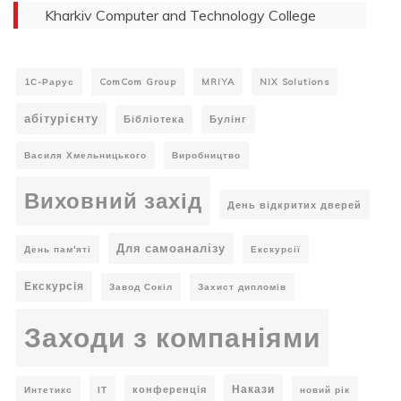
Kharkiv Computer and Technology College
1С-Рарус
ComCom Group
MRIYA
NIX Solutions
абітурієнту
Бібліотека
Булінг
Василя Хмельницького
Виробництво
Виховний захід
День відкритих дверей
Для самоаналізу
День пам'яті
Екскурсії
Екскурсія
Завод Сокіл
Захист дипломів
Заходи з компаніями
Накази
конференція
Интетикс
ІТ
новий рік