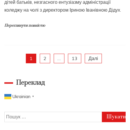
дітей батьків, незгасного ентузіазму адміністрації
коледжу на чолі з директором Іриною Іванівною Дідух.
Переглянути повністю
Пагінація
1
2
…
13
Далі
записів
Переклад
Ukrainian
▼
Пошук: