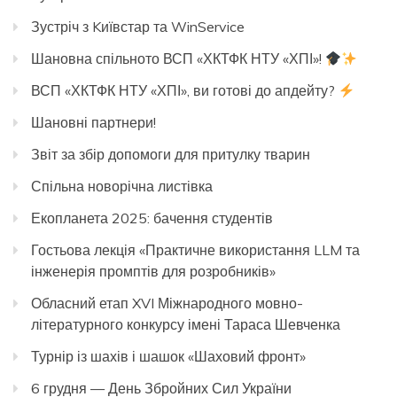
Зустріч з Kиївстар та WinService
Шановна спільното ВСП «ХКТФК НТУ «ХПІ»!
ВСП «ХКТФК НТУ «ХПІ», ви готові до апдейту?
Шановні партнери!
Звіт за збір допомоги для притулку тварин
Спільна новорічна листівка
Екопланета 2025: бачення студентів
Гостьова лекція «Практичне використання LLM та
інженерія промптів для розробників»
Обласний етап XVI Міжнародного мовно-
літературного конкурсу імені Тараса Шевченка
Турнір із шахів і шашок «Шаховий фронт»
6 грудня — День Збройних Сил України