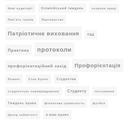
Олімпійський тиждень
Нові аудиторії
охорона праці
Пам’ять героїв
Партнерство
Патріотичне виховання
ПДД
протоколи
Практика
Профорієнтація
профорієнтаційний захід
Студентам
Ремонт
Стоп булінг
Студенту
студентське самоврядування
тестування
Тиждень права
фінансова грамотність
футбол
я маю право
Центр зайнятості