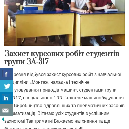
Захист курсових робіт студентів
групи ЗА-317
7 березня відбувся захист курсових робіт з навчальної
дисципліни «Монтаж, наладка і технічне
обслуговування приводів машин», студентами групи
ЗА-317, спеціальності 133 Галузеве машинобудування
(ОП Виробництво гідравлічних та пневматичних засобів
автоматизації). Вітаємо усіх студентів з успішним
захистом! Так тримати! Бажаємо натхнення та ще
більших творчих та наукових злетів!!!