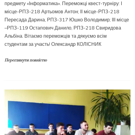
предмету «Інформатика». Переможці квест-турніру: І
місце-РПЗ-218 Артьомов Антон; ІІ місце-РПЗ-218
Пересада Дарина, РПЗ-317 Юшко Володимир; ІІІ місце
–РПЗ-119 Остапович Данило, РПЗ-218 Свиридова
Альбіна. Вітаємо переможців та дякуємо всім
студентам за участь! Олександр КОЛІСНИК
Переглянути повністю