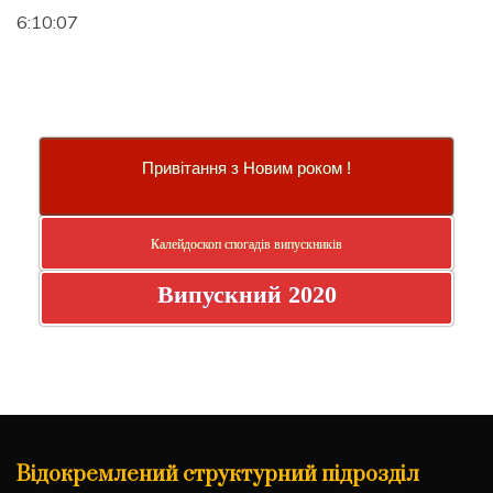
6:10:08
Привітання з Новим роком !
Калейдоскоп спогадів випускників
Випускний 2020
Відокремлений структурний підрозділ