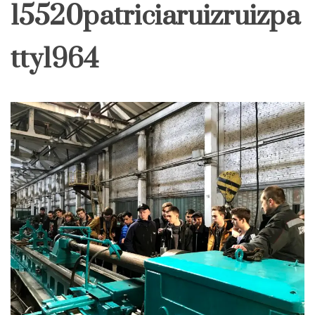
15520patriciaruizruizpa
tty1964