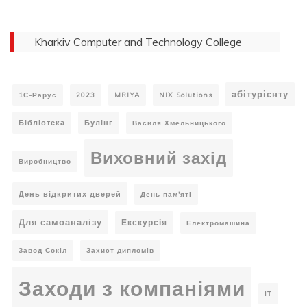
Kharkiv Computer and Technology College
абітурієнту
1С-Рарус
2023
MRIYA
NIX Solutions
Бібліотека
Булінг
Василя Хмельницького
Виховний захід
Виробництво
День відкритих дверей
День пам'яті
Для самоаналізу
Екскурсія
Електромашина
Завод Сокіл
Захист дипломів
Заходи з компаніями
ІТ