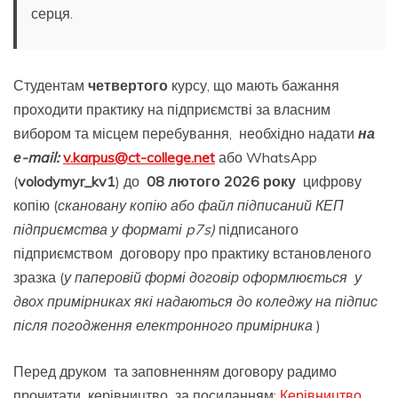
серця.
Студентам
четвертого
курсу, що мають бажання
проходити практику на підприємстві за власним
вибором та місцем перебування, необхідно надати
на
е-mail:
v.karpus@ct-college.net
або WhatsApp
(
volodymyr_kv1
) до
08 лютого 2026 року
цифрову
копію (
скановану копію або файл підписаний КЕП
підприємства у форматі p7s)
підписаного
підприємством договору про практику встановленого
зразка (
у паперовій формі договір оформлюється у
двох примірниках які надаються до коледжу на підпис
після погодження електронного примірника
)
Перед друком та заповненням договору радимо
прочитати керівництво за посиланням:
Керівництво