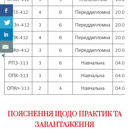
РПЗ-412
4
8
Переддипломна
20.04
РПЗп-412
3
6
Переддипломна
20.04
ОПК-412
4
8
Переддипломна
20.04
ОПКп-412
3
6
Переддипломна
20.04
РПЗ-313
3
6
Навчальна
04.05
ОПК-313
3
6
Навчальна
04.05
ОПКп-313
2
4
Навчальна
04.05
ПОЯСНЕННЯ ЩОДО ПРАКТИК ТА
ЗАВАНТАЖЕННЯ