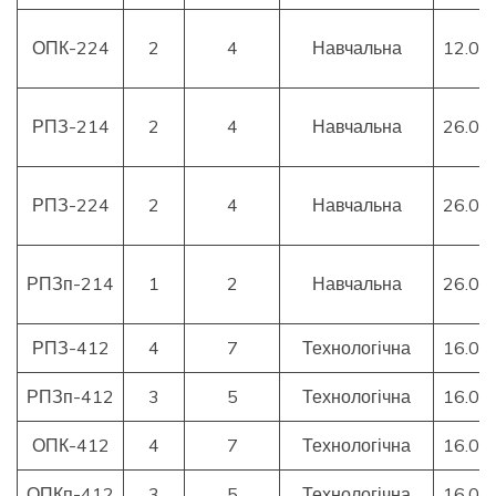
ОПК-224
2
4
Навчальна
12.01
РПЗ-214
2
4
Навчальна
26.01
РПЗ-224
2
4
Навчальна
26.01
РПЗп-214
1
2
Навчальна
26.01
РПЗ-412
4
7
Технологічна
16.02
РПЗп-412
3
5
Технологічна
16.02
ОПК-412
4
7
Технологічна
16.02
ОПКп-412
3
5
Технологічна
16.02