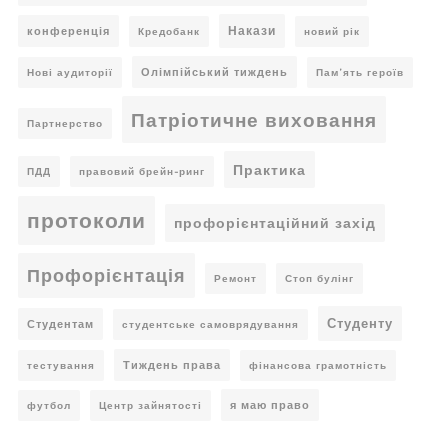
Накази
конференція
Кредобанк
новий рік
Олімпійський тиждень
Нові аудиторії
Пам’ять героїв
Патріотичне виховання
Партнерство
Практика
ПДД
правовий брейн-ринг
протоколи
профорієнтаційний захід
Профорієнтація
Ремонт
Стоп булінг
Студенту
Студентам
студентське самоврядування
Тиждень права
тестування
фінансова грамотність
я маю право
футбол
Центр зайнятості