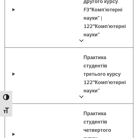
другого курсу
F3″Комп’ютерні
науки”
|
122″Комп’ютерні
науки”
Практика
студентів
третього курсу
122″Комп’ютерні
науки”
Toggle High Contrast
Toggle Font size
Практика
студентів
четвертого