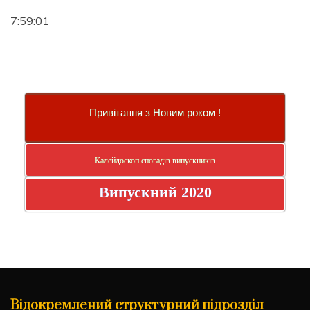
7:59:02
Привітання з Новим роком !
Калейдоскоп спогадів випускників
Випускний 2020
Відокремлений структурний підрозділ