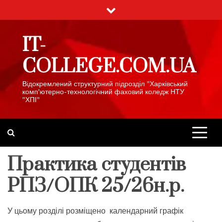
Skip
to
content
IT-
COLLEGE.COM.UA
Відокремлений структурний підрозділ "Харківський
комп'ютерно-технологічний фаховий коледж НТУ
"ХПІ"
Практика студентів
РПЗ/ОПК 25/26н.р.
У цьому розділі розміщено календарний графік