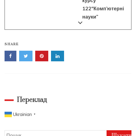
курсу
122″Комп’ютерні
науки”
SHARE
Переклад
Ukrainian
▼
Пошук: