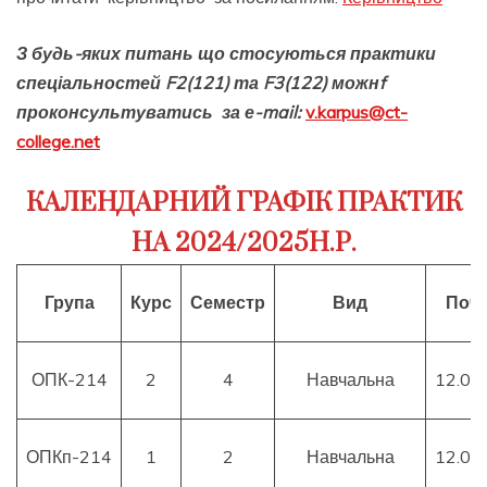
З будь-яких питань що стосуються практики
спеціальностей F2(121) та F3(122) можнf
проконсультуватись за е-mail:
v.karpus@ct-
college.net
КАЛЕНДАРНИЙ ГРАФІК ПРАКТИК
НА 2024/2025Н.Р.
Група
Курс
Семестр
Вид
Поча
ОПК-214
2
4
Навчальна
12.01
ОПКп-214
1
2
Навчальна
12.01