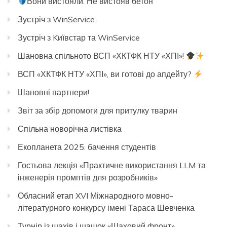
Вони вистояли. Не вистояв бетон
Зустріч з WinService
Зустріч з Kиївстар та WinService
Шановна спільното ВСП «ХКТФК НТУ «ХПІ»!
ВСП «ХКТФК НТУ «ХПІ», ви готові до апдейту?
Шановні партнери!
Звіт за збір допомоги для притулку тварин
Спільна новорічна листівка
Екопланета 2025: бачення студентів
Гостьова лекція «Практичне використання LLM та
інженерія промптів для розробників»
Обласний етап XVI Міжнародного мовно-
літературного конкурсу імені Тараса Шевченка
Турнір із шахів і шашок «Шаховий фронт»