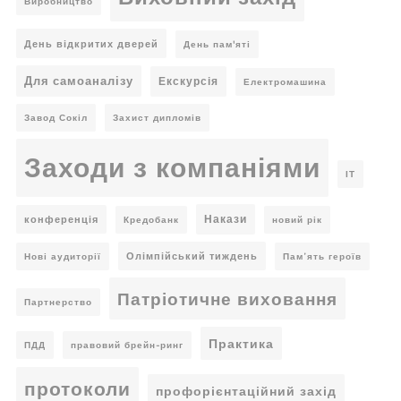
Виробництво
День відкритих дверей
День пам'яті
Для самоаналізу
Екскурсія
Електромашина
Завод Сокіл
Захист дипломів
Заходи з компаніями
ІТ
Накази
конференція
Кредобанк
новий рік
Олімпійський тиждень
Нові аудиторії
Пам’ять героїв
Патріотичне виховання
Партнерство
Практика
ПДД
правовий брейн-ринг
протоколи
профорієнтаційний захід