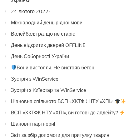
Українки
24 лютого 2022-….
Міжнародний день рідної мови
Волейбол: гра, що не старіє
День відкритих дверей OFFLINE
День Соборності України
Вони вистояли. Не вистояв бетон
Зустріч з WinService
Зустріч з Kиївстар та WinService
Шановна спільното ВСП «ХКТФК НТУ «ХПІ»!
ВСП «ХКТФК НТУ «ХПІ», ви готові до апдейту?
Шановні партнери!
Звіт за збір допомоги для притулку тварин