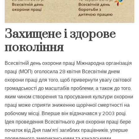
Захищене і здорове
покоління
Всесвітній день охорони праці Міжнародна організація
праці (МОП) оголосила 28 квітня Всесвітнім днем
охорони праці для того, щоб привернути увагу світової
громадськості до масштабів проблеми, а також до того,
яким чином створення та просування культури охорони
праці може сприяти зниженню щорічної смертності на
робочому місці. Вперше він відзначався у 2003 році.
Ідея проведення Всесвітнього дня охорони праці бере
початок від Дня пам’яті загиблих працівників, уперше
проведеного американськими та канадськими