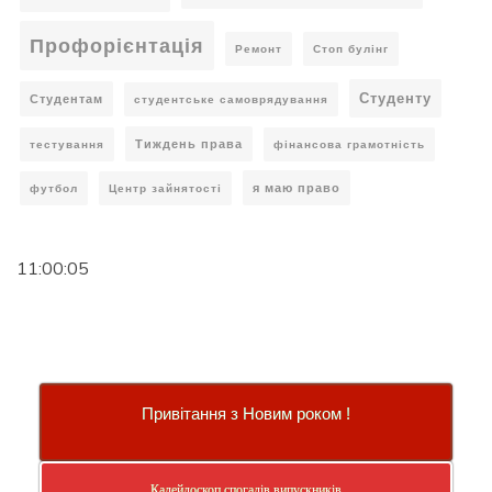
Профорієнтація
Ремонт
Стоп булінг
Студенту
Студентам
студентське самоврядування
Тиждень права
тестування
фінансова грамотність
я маю право
футбол
Центр зайнятості
11:00:06
Привітання з Новим роком !
Калейдоскоп спогадів випускників