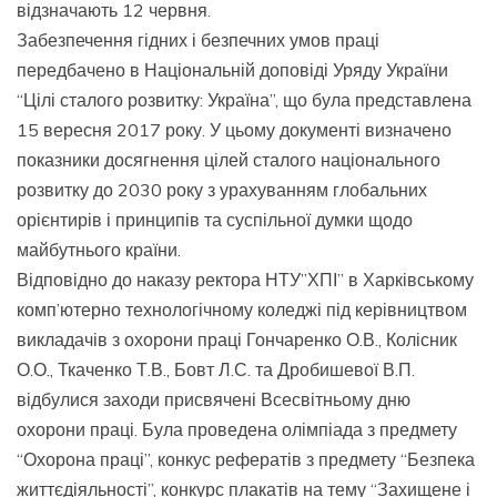
відзначають 12 червня.
Забезпечення гідних і безпечних умов праці
передбачено в Національній доповіді Уряду України
“Цілі сталого розвитку: Україна”, що була представлена
15 вересня 2017 року. У цьому документі визначено
показники досягнення цілей сталого національного
розвитку до 2030 року з урахуванням глобальних
орієнтирів і принципів та суспільної думки щодо
майбутнього країни.
Відповідно до наказу ректора НТУ”ХПІ” в Харківському
комп’ютерно технологічному коледжі під керівництвом
викладачів з охорони праці Гончаренко О.В., Колісник
О.О., Ткаченко Т.В., Бовт Л.С. та Дробишевої В.П.
відбулися заходи присвячені Всесвітньому дню
охорони праці. Була проведена олімпіада з предмету
“Охорона праці”, конкус рефератів з предмету “Безпека
життєдіяльності”, конкурс плакатів на тему “Захищене і