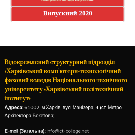
Випускний 2020
Відокремлений структурний підрозділ
«Харківський комп’ютерн-технологічний
фаховий коледж Національного технічного
університету «Харківський політехнічний
інститут»
Адреса:
61002, м.Харків, вул. Манізера, 4 (ст. Метро
Архітектора Бекетова)
E-mail (Загальна):
info@ct-college.net