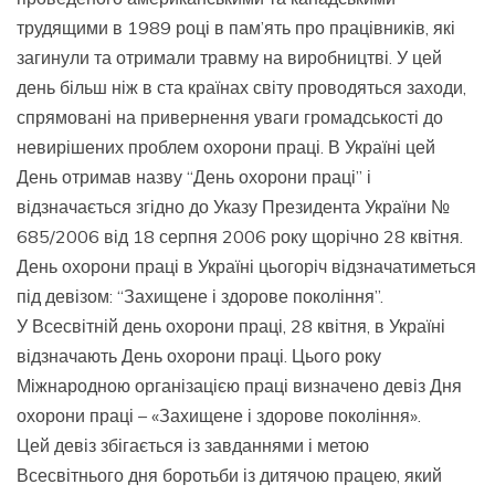
трудящими в 1989 році в пам’ять про працівників, які
загинули та отримали травму на виробництві. У цей
день більш ніж в ста країнах світу проводяться заходи,
спрямовані на привернення уваги громадськості до
невирішених проблем охорони праці. В Україні цей
День отримав назву “День охорони праці” і
відзначається згідно до Указу Президента України №
685/2006 від 18 серпня 2006 року щорічно 28 квітня.
День охорони праці в Україні цьогоріч відзначатиметься
під девізом: “Захищене і здорове покоління”.
У Всесвітній день охорони праці, 28 квітня, в Україні
відзначають День охорони праці. Цього року
Міжнародною організацією праці визначено девіз Дня
охорони праці – «Захищене і здорове покоління».
Цей девіз збігається із завданнями і метою
Всесвітнього дня боротьби із дитячою працею, який