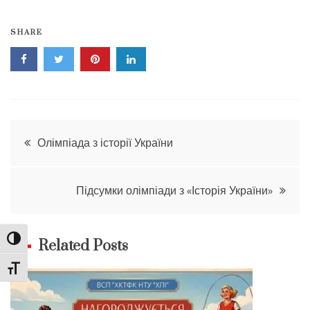
SHARE
Навігація
Олімпіада з історії України
записів
Підсумки олімпіади з «Історія України»
Toggle High Contrast
Related Posts
Toggle Font size