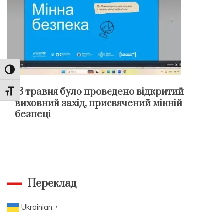
Toggle High Contrast
13 травня було проведено відкритий
Toggle Font size
виховний захід, присвячений мінній
безпеці
Переклад
Ukrainian
▼