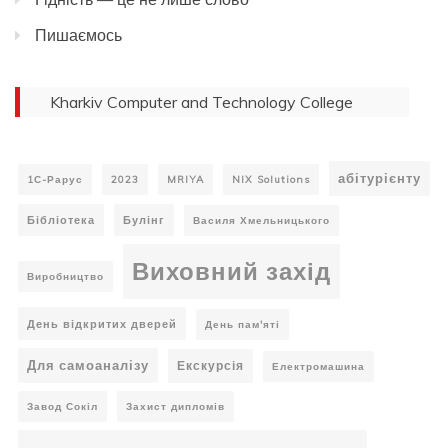
Пишаємось
Kharkiv Computer and Technology College
абітурієнту
1С-Рарус
2023
MRIYA
NIX Solutions
Бібліотека
Булінг
Василя Хмельницького
Виховний захід
Виробництво
День відкритих дверей
День пам'яті
Для самоаналізу
Екскурсія
Електромашина
Завод Сокіл
Захист дипломів