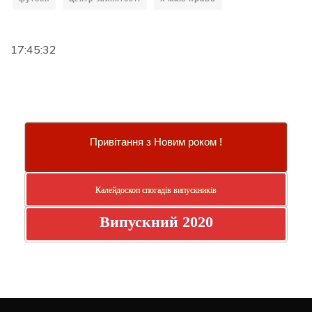
17:45:33
Привітання з Новим роком !
Калейдоскоп спогадів випускників
Випускний 2020