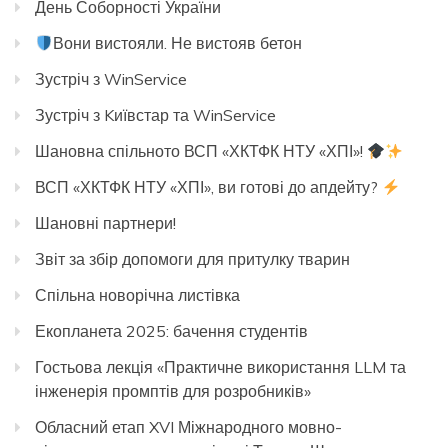
День Соборності України
Вони вистояли. Не вистояв бетон
Зустріч з WinService
Зустріч з Kиївстар та WinService
Шановна спільното ВСП «ХКТФК НТУ «ХПІ»!
ВСП «ХКТФК НТУ «ХПІ», ви готові до апдейту?
Шановні партнери!
Звіт за збір допомоги для притулку тварин
Спільна новорічна листівка
Екопланета 2025: бачення студентів
Гостьова лекція «Практичне використання LLM та
інженерія промптів для розробників»
Обласний етап XVI Міжнародного мовно-