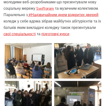
молодими веб-розробниками що презентували нову
соціальну мережу
Swiftgram
та музичним колективом.
Паралельно з
#Надзвичайним днем відкритих дверей
коледж у себе вдома зібрав майбутніх абітурієнтів та їх
батьків яким викладачі коледжу також презентували
свої спеціальності
та
підготовчі курси