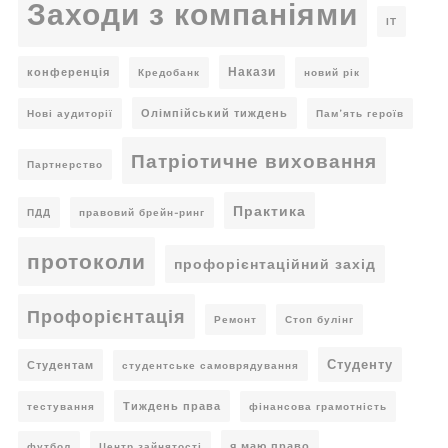
Заходи з компаніями
ІТ
Накази
конференція
Кредобанк
новий рік
Олімпійський тиждень
Нові аудиторії
Пам’ять героїв
Патріотичне виховання
Партнерство
Практика
ПДД
правовий брейн-ринг
протоколи
профорієнтаційний захід
Профорієнтація
Ремонт
Стоп булінг
Студенту
Студентам
студентське самоврядування
Тиждень права
тестування
фінансова грамотність
я маю право
футбол
Центр зайнятості