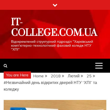
Skip
to
content
IT-
COLLEGE.COM.UA
Відокремлений структурний підрозділ "Харківський
комп'ютерно-технологічний фаховий коледж НТУ
"ХПІ"
You are Here
Home
2018
Лютий
25
#Незвичайний день відкритих дверей НТУ “ХПІ” та
коледжу