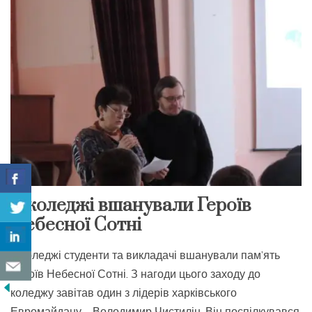
В коледжі вшанували Героїв
Небесної Сотні
В коледжі студенти та викладачі вшанували пам’ять
Героїв Небесної Сотні. З нагоди цього заходу до
коледжу завітав один з лідерів харківського
Евромайдану – Володимир Чистилін. Він поспілкувався