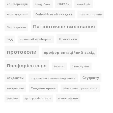
Накази
конференція
Кредобанк
новий рік
Олімпійський тиждень
Нові аудиторії
Пам’ять героїв
Патріотичне виховання
Партнерство
Практика
ПДД
правовий брейн-ринг
протоколи
профорієнтаційний захід
Профорієнтація
Ремонт
Стоп булінг
Студенту
Студентам
студентське самоврядування
Тиждень права
тестування
фінансова грамотність
я маю право
футбол
Центр зайнятості