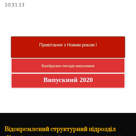
10:31:14
Привітання з Новим роком !
Калейдоскоп спогадів випускників
Випускний 2020
Відокремлений структурний підрозділ