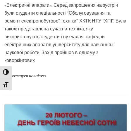
«Електричні апарати». Серед запрошених на зустріч
були студенти спеціальності “Обслуговування та
ремонт електропобутової техніки” ХКТК НТУ “ХПІ”. Була
також представлена ​​сучасна техніка, яку
використовують студенти і викладачі кафедри
електричних апаратів університету для навчання і
наукової роботи. Захід пройшов в одному з
коворкінгових
Toggle High Contrast
Переглянути повністю
Toggle Font size