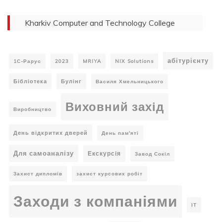
Kharkiv Computer and Technology College
абітурієнту
1С-Рарус
2023
MRIYA
NIX Solutions
Бібліотека
Булінг
Василя Хмельницького
Виховний захід
Виробництво
День відкритих дверей
День пам'яті
Для самоаналізу
Екскурсія
Завод Сокіл
Захист дипломів
захист курсових робіт
Заходи з компаніями
ІТ