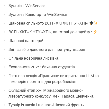
Зустріч з WinService
Зустріч з Kиївстар та WinService
Шановна спільното ВСП «ХКТФК НТУ «ХПІ»!
ВСП «ХКТФК НТУ «ХПІ», ви готові до апдейту?
Шановні партнери!
Звіт за збір допомоги для притулку тварин
Спільна новорічна листівка
Екопланета 2025: бачення студентів
Гостьова лекція «Практичне використання LLM та
інженерія промптів для розробників»
Обласний етап XVI Міжнародного мовно-
літературного конкурсу імені Тараса Шевченка
Турнір із шахів і шашок «Шаховий фронт»