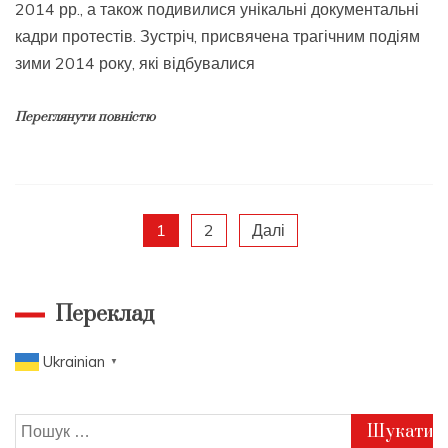
2014 рр., а також подивилися унікальні документальні
кадри протестів. Зустріч, присвячена трагічним подіям
зими 2014 року, які відбувалися
Переглянути повністю
Пагінація
1
2
Далі
записів
Переклад
Ukrainian
▼
Пошук: