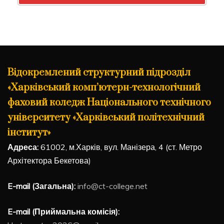
Відокремлений структурний підрозділ
«Харківський комп’ютерн-технологічний
фаховий коледж Національного технічного
університету «Харківський політехнічний
інститут»
Адреса:
61002, м.Харків, вул. Манізера, 4 (ст. Метро
Архітектора Бекетова)
E-mail (Загальна):
info@ct-college.net
E-mail (Приймальна комісія):