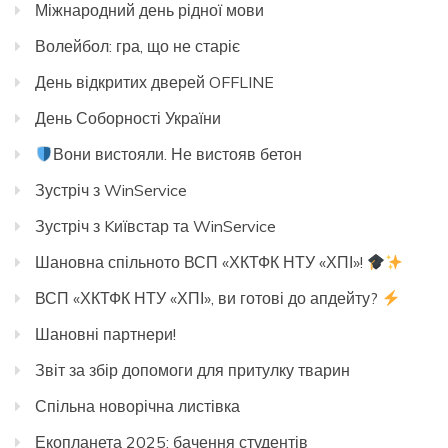
Міжнародний день рідної мови
Волейбол: гра, що не старіє
День відкритих дверей OFFLINE
День Соборності України
Вони вистояли. Не вистояв бетон
Зустріч з WinService
Зустріч з Kиївстар та WinService
Шановна спільното ВСП «ХКТФК НТУ «ХПІ»!
ВСП «ХКТФК НТУ «ХПІ», ви готові до апдейту?
Шановні партнери!
Звіт за збір допомоги для притулку тварин
Спільна новорічна листівка
Екопланета 2025: бачення студентів