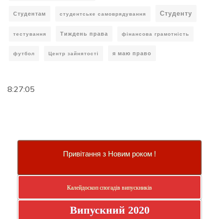
Студенту
Студентам
студентське самоврядування
Тиждень права
тестування
фінансова грамотність
я маю право
футбол
Центр зайнятості
8:27:05
Привітання з Новим роком !
Калейдоскоп спогадів випускників
Випускний 2020