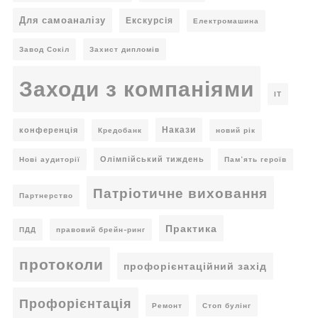
Для самоаналізу
Екскурсія
Електромашина
Завод Сокіл
Захист дипломів
Заходи з компаніями
ІТ
Накази
конференція
Кредобанк
новий рік
Олімпійський тиждень
Нові аудиторії
Пам’ять героїв
Патріотичне виховання
Партнерство
Практика
ПДД
правовий брейн-ринг
протоколи
профорієнтаційний захід
Профорієнтація
Ремонт
Стоп булінг