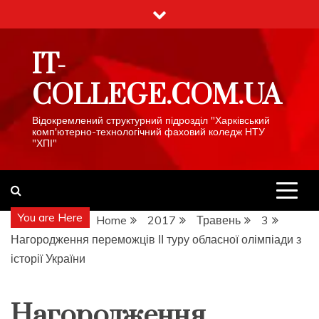
Skip
to
content
IT-
COLLEGE.COM.UA
Відокремлений структурний підрозділ "Харківський
комп'ютерно-технологічний фаховий коледж НТУ
"ХПІ"
You are Here
Home
2017
Травень
3
Нагородження переможців ІІ туру обласної олімпіади з
історії України
Нагородження