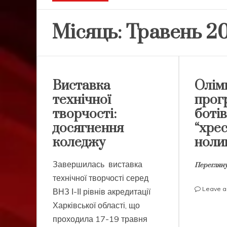
Місяць:
Травень 20
Виставка
Олімп
технічної
прог
творчості:
ботів
досягнення
“хре
коледжу
ноли
Завершилась виставка
Перегляну
технічної творчості серед
Leave 
ВНЗ І-ІІ рівнів акредитації
Харківської області, що
проходила 17-19 травня