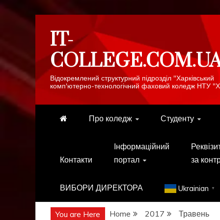
Skip
IT-
to
content
COLLEGE.COM.U
Відокремлений структурний підрозділ "Харківський
комп'ютерно-технологічний фаховий коледж НТУ "Х
Про коледж
Студенту
Інформаційний
Реквізи
Контакти
портал
за конт
ВИБОРИ ДИРЕКТОРА
Ukrainian
▼
Home
2017
Травень
You are Here