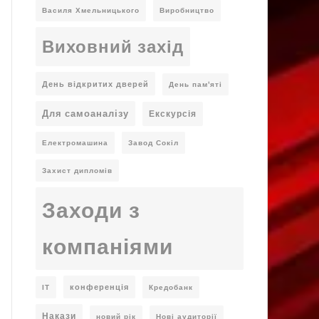
Василя Хмельницького
Виробництво
Виховний захід
День відкритих дверей
День пам'яті
Для самоаналізу
Екскурсія
Електромашина
Завод Сокіл
Захист дипломів
Заходи з
компаніями
конференція
ІТ
Кредобанк
Накази
новий рік
Нові аудиторії