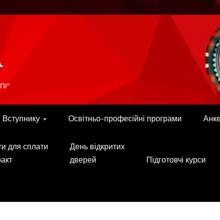
A
ПІ"
Вступнику
Освітньо-професійні програми
Анк
ти для сплати
День відкритих
ракт
дверей
Підготовчі курси