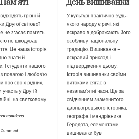
 Пам’яті
День вишиванки
відходять грізні й
У культурі практично будь-
ки Другої світової
якого народу є речі, які
ле не згасає пам’ять
яскраво відображають його
 хто не шкодував
особливу національну
ття. Це наша історія.
традицію. Вишиванка –
ідно знати й
яскравий приклад і
. І студенти нашого
підтвердження цьому.
з повагою і любов’ю
Історія вишиванки своїми
и про своїх рідних,
витоками сягає в
и участь у Другій
незапам’ятні часи. Ще за
 війні, на святковому
свідченням знаменитого
давньогрецького історика,
географа і мандрівника
ти повністю
Геродота, елементами
on
a Comment
вишиванки був
День