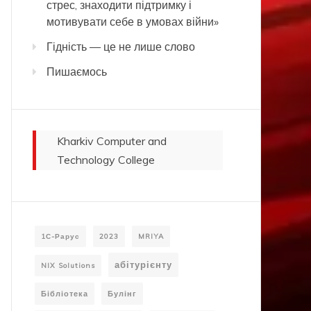
стрес, знаходити підтримку і
мотивувати себе в умовах війни»
Гідність — це не лише слово
Пишаємось
Kharkiv Computer and
Technology College
1С-Рарус
2023
MRIYA
абітурієнту
NIX Solutions
Бібліотека
Булінг