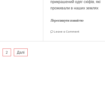
прикрашений одяг скіфів, які
Пам’яті
проживали в наших землях
Переглянути повністю
on
Leave a Comment
День
вишиванки
2
Далі