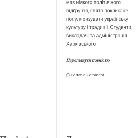
ботів
має ніякого політичного
для
підґрунтя, свято покликане
гри
популяризувати українську
“хрестики-
нолики”
культуру і традиції. Студенти,
викладачі та адміністрація
Харківського
Переглянути повністю
on
Leave a Comment
День
вишиванки