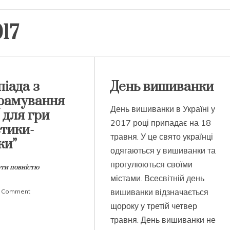
17
іада з
День вишиванки
рамування
День вишиванки в Україні у
 для гри
2017 році припадає на 18
стики-
травня. У це свято українці
ки”
одягаються у вишиванки та
прогулюються своїми
ти повністю
містами. Всесвітній день
on
вишиванки відзначається
a Comment
Олімпіада
щороку у третій четвер
з
травня. День вишиванки не
програмування