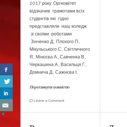
2017 року. Оргкомітет
відзначив грамотами всіх
студентів які гідно
представляли наш коледж
зі своїми роботами:
Зінченко Д., Плохого П.,
Мікульського С., Світличного
Я., Мінєєва А., Савченка В.,
Черкашина А., Васильця Г.,
Домнича Д., Сажнєва І.,
Переглянути повністю
on
Leave a Comment
Виставка
технічної
творчості:
досягнення