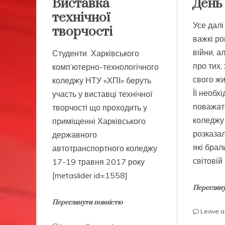
Виставка
День
коледжу
технічної
Усе далі 
творчості
важкі ро
війни, а
Студенти Харківського
про тих,
комп’ютерно-технологічного
свого жи
коледжу НТУ «ХПІ» беруть
Її необх
участь у виставці технічної
поважати
творчості що проходить у
коледжу 
приміщенні Харківського
розказал
державного
які брал
автотранспортного коледжу
світовій
17-19 травня 2017 року
[metaslider id=1558]
Перегляну
Переглянути повністю
Leave 