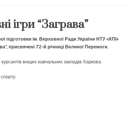
і ігри “Заграва”
вої підготовки ім. Верховної Ради України НТУ «ХПІ»
ва”, присвячені 72-й річниці Великої Перемоги.
і курсантів вищих навчальних закладів Харкова.
 спорту: