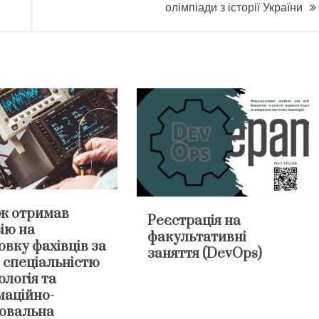
олімпіади з історії України
ж отримав
Реєстрація на
ію на
факультативні
овку фахівців за
заняття (DevOps)
 спеціальністю
логія та
маційно-
ювальна