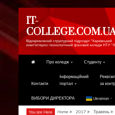
Skip
IT-
to
content
COLLEGE.COM.U
Відокремлений структурний підрозділ "Харківський
комп'ютерно-технологічний фаховий коледж НТУ "Х
Про коледж
Студенту
Інформаційний
Реквізи
Контакти
портал
за конт
ВИБОРИ ДИРЕКТОРА
Ukrainian
▼
Home
2017
Травень
You are Here