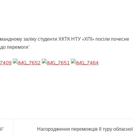
командному заліку студенти ХКТК НТУ «ХПІ» посіли почесне
 до перемоги”.
ї”
Нагородження переможців ІІ туру обласної