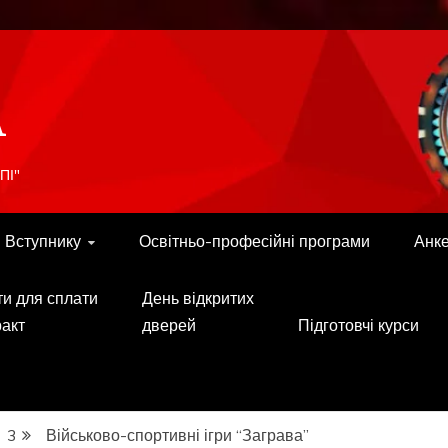
A
ПІ"
Вступнику
Освітньо-професійні програми
Анк
ти для сплати
День відкритих
ракт
дверей
Підготовчі курси
3
Військово-спортивні ігри “Заграва”