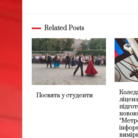
записів
Related Posts
Колед
Посвята у студенти
ліценз
підгот
новою
“Метро
інфор
вимір