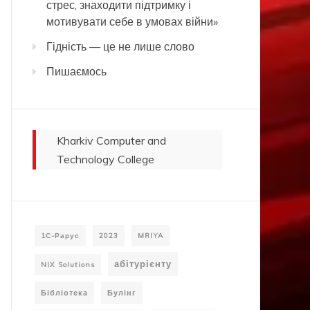
стрес, знаходити підтримку і
мотивувати себе в умовах війни»
Гідність — це не лише слово
Пишаємось
Kharkiv Computer and
Technology College
1С-Рарус
2023
MRIYA
абітурієнту
NIX Solutions
Бібліотека
Булінг