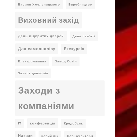
Василя Хмельницького
Виробництво
Виховний захід
День відкритих дверей
День пам'яті
Для самоаналізу
Екскурсія
Електромашина
Завод Сокіл
Захист дипломів
Заходи з
компаніями
конференція
ІТ
Кредобанк
Накази
новий рік
Нові аудиторії