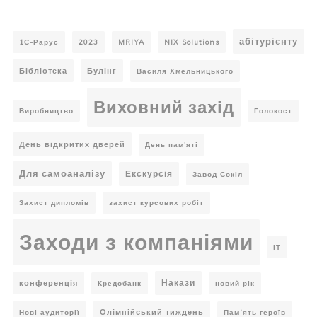
абітурієнту
1С-Рарус
2023
MRIYA
NIX Solutions
Бібліотека
Булінг
Василя Хмельницького
Виховний захід
Виробництво
Голокост
День відкритих дверей
День пам'яті
Для самоаналізу
Екскурсія
Завод Сокіл
Захист дипломів
захист курсових робіт
Заходи з компаніями
ІТ
Накази
конференція
Кредобанк
новий рік
Олімпійський тиждень
Нові аудиторії
Пам’ять героїв