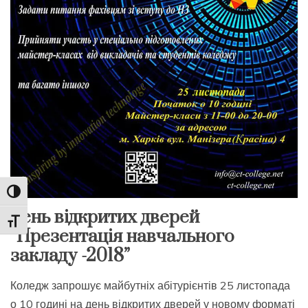
Toggle High Contrast
День відкритих дверей
Toggle Font size
“Презентація навчального
закладу -2018”
Коледж запрошує майбутніх абітурієнтів 25 листопада
о 10 годині на день відкритих дверей у новому форматі