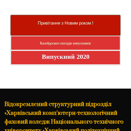
Привітання з Новим роком !
Калейдоскоп спогадів випускників
Випускний 2020
Відокремлений структурний підрозділ
«Харківський комп’ютерн-технологічний
фаховий коледж Національного технічного
університету «Харківський політехнічний