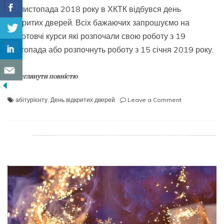
25 листопада 2018 року в ХКТК відбувся день
відкритих дверей. Всіх бажаючих запрошуємо на
підготовчі курси які розпочали свою роботу з 19
листопада або розпочнуть роботу з 15 січня 2019 року.
Переглянути повністю
on
абітурієнту
,
День відкритих дверей
Leave a Comment
День
відкритих
дверей
(25.11.18)