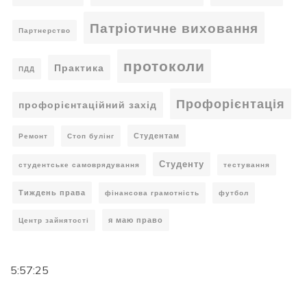
Патріотичне виховання
Партнерство
протоколи
Практика
ПДД
Профорієнтація
профорієнтаційний захід
Студентам
Ремонт
Стоп булінг
Студенту
студентське самоврядування
тестування
Тиждень права
фінансова грамотність
футбол
я маю право
Центр зайнятості
5:57:26