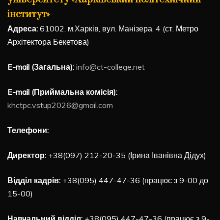
інститут»
Адреса:
61002, м.Харків, вул. Манізера, 4 (ст. Метро
Архітектора Бекетова)
E-mail (Загальна):
info@ct-college.net
E-mail (Приймальна комісія):
khctpc.vstup2026@gmail.com
Телефони:
Директор:
+38(097) 212-20-35 (Ірина Іванівна Дідух)
Відділ кадрів:
+38(095) 447-47-36 (працює з 9-00 до
15-00)
Навчальний відділ:
+38(095) 447-47-36 (працює з 9-