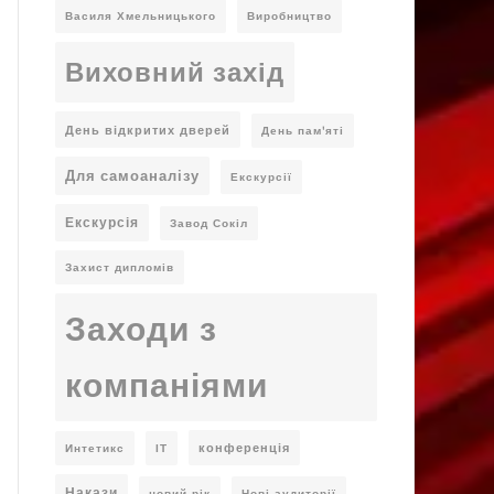
Василя Хмельницького
Виробництво
Виховний захід
День відкритих дверей
День пам'яті
Для самоаналізу
Екскурсії
Екскурсія
Завод Сокіл
Захист дипломів
Заходи з
компаніями
конференція
Интетикс
ІТ
Накази
новий рік
Нові аудиторії