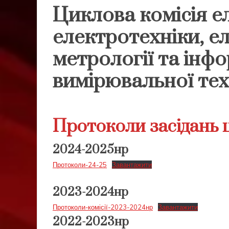
Циклова комісія е
електротехніки, е
метрології та інф
вимірювальної тех
Протоколи засідань ц
2024-2025нр
Протоколи-24-25
Завантажити
2023-2024нр
Протоколи-комісії-2023-2024нр
Завантажити
2022-2023нр