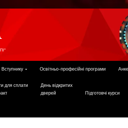
A
ПІ"
Вступнику
Освітньо-професійні програми
Анк
ти для сплати
День відкритих
ракт
дверей
Підготовчі курси