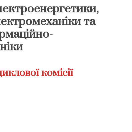
лектроенергетики,
лектромеханіки та
ормаційно-
ніки
иклової комісії