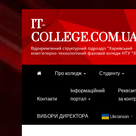
Skip
IT-
to
content
COLLEGE.COM.U
Відокремлений структурний підрозділ "Харківський
комп'ютерно-технологічний фаховий коледж НТУ "Х
Про коледж
Студенту
Інформаційний
Реквізи
Контакти
портал
за конт
ВИБОРИ ДИРЕКТОРА
Ukrainian
▼