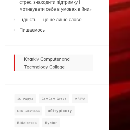
стрес, знаходити підтримку і
мотивувати себе в умовах війни»
Гідність — це не лише слово
Пишаємось
Kharkiv Computer and
Technology College
1С-Рарус
ComCom Group
MRIYA
абітурієнту
NIX Solutions
Бібліотека
Булінг