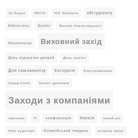
абітурієнту
1С-Рарус
MRIYA
NIX Solutions
Бібліотека
Булінг
Василя Хмельницького
Виховний захід
Виробництво
День відкритих дверей
День пам'яті
Для самоаналізу
Екскурсія
Електромашина
Завод Сокіл
Захист дипломів
Заходи з компаніями
Накази
конференція
змагання
ІТ
новий рік
Олімпійський тиждень
Нові аудиторії
охорона праці