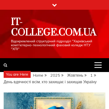
Skip
to
content
IT-
COLLEGE.COM.UA
Відокремлений структурний підрозділ "Харківський
комп'ютерно-технологічний фаховий коледж НТУ
"ХПІ"
You are Here
Home
2025
Жовтень
1
День вдячності всім, хто захищає і захищав Україну