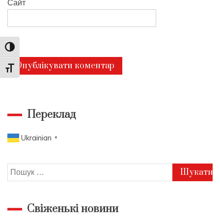
Сайт
Toggle High Contrast
Toggle Font size
Переклад
Ukrainian
▼
Пошук:
Свіженькі новини