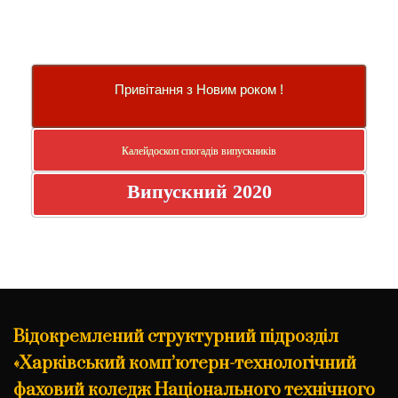
Привітання з Новим роком !
Калейдоскоп спогадів випускників
Випускний 2020
Відокремлений структурний підрозділ
«Харківський комп’ютерн-технологічний
фаховий коледж Національного технічного