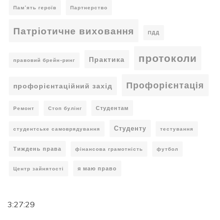
Пам’ять героїв
Партнерство
Патріотичне виховання
ПДД
протоколи
Практика
правовий брейн-ринг
Профорієнтація
профорієнтаційний захід
Студентам
Ремонт
Стоп булінг
Студенту
студентське самоврядування
тестування
Тиждень права
фінансова грамотність
футбол
я маю право
Центр зайнятості
3:27:30