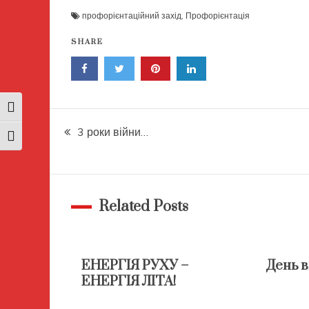
профорієнтаційний захід
,
Профорієнтація
SHARE
Toggle High Contrast
Навігація
3 роки війни…
Toggle Font size
записів
Related Posts
ЕНЕРГІЯ РУХУ –
День 
ЕНЕРГІЯ ЛІТА!