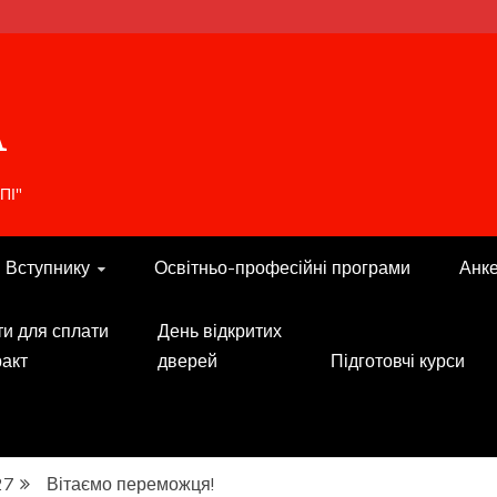
A
ПІ"
Вступнику
Освітньо-професійні програми
Анк
ти для сплати
День відкритих
ракт
дверей
Підготовчі курси
27
Вітаємо переможця!