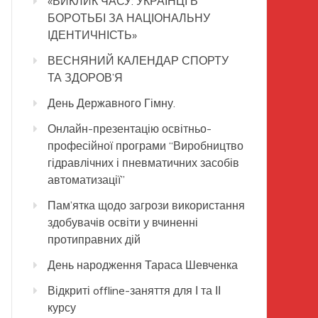
«ВИКЛИК ЧАСУ: УКРАЇНЦІ В
БОРОТЬБІ ЗА НАЦІОНАЛЬНУ
ІДЕНТИЧНІСТЬ»
ВЕСНЯНИЙ КАЛЕНДАР СПОРТУ
ТА ЗДОРОВ’Я
День Державного Гімну.
Онлайн-презентацію освітньо-
професійної програми “Виробництво
гідравлічних і пневматичних засобів
автоматизації”
Пам’ятка щодо загрози використання
здобувачів освіти у вчиненні
протиправних дій
День народження Тараса Шевченка
Відкриті offline-заняття для І та ІІ
курсу