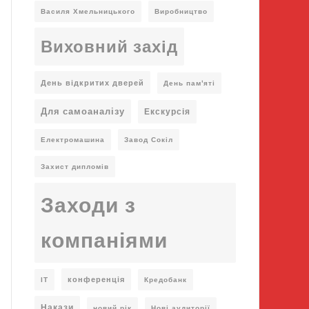
Василя Хмельницького
Виробництво
Виховний захід
День відкритих дверей
День пам'яті
Для самоаналізу
Екскурсія
Електромашина
Завод Сокіл
Захист дипломів
Заходи з
компаніями
конференція
ІТ
Кредобанк
Накази
новий рік
Нові аудиторії