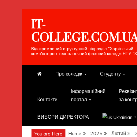
Skip
IT-
to
content
COLLEGE.COM.U
Відокремлений структурний підрозділ "Харківський
комп'ютерно-технологічний фаховий коледж НТУ "Х
Про коледж
Студенту
Інформаційний
Реквізи
Контакти
портал
за конт
ВИБОРИ ДИРЕКТОРА
Ukrainian
▼
Home
2025
Лютий
You are Here