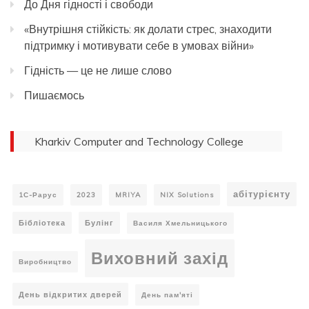
До Дня гідності і свободи
«Внутрішня стійкість: як долати стрес, знаходити
підтримку і мотивувати себе в умовах війни»
Гідність — це не лише слово
Пишаємось
Kharkiv Computer and Technology College
абітурієнту
1С-Рарус
2023
MRIYA
NIX Solutions
Бібліотека
Булінг
Василя Хмельницького
Виховний захід
Виробництво
День відкритих дверей
День пам'яті