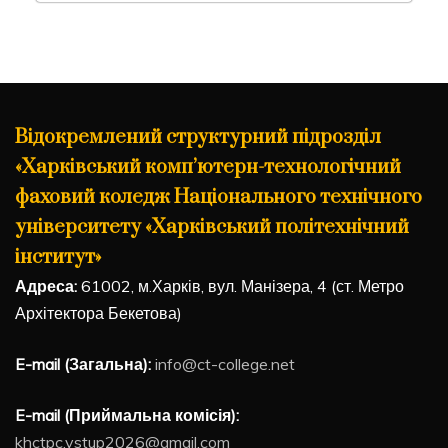
Відокремлений структурний підрозділ
«Харківський комп’ютерн-технологічний
фаховий коледж Національного технічного
університету «Харківський політехнічний
інститут»
Адреса:
61002, м.Харків, вул. Манізера, 4 (ст. Метро
Архітектора Бекетова)
E-mail (Загальна):
info@ct-college.net
E-mail (Приймальна комісія):
khctpc.vstup2026@gmail.com