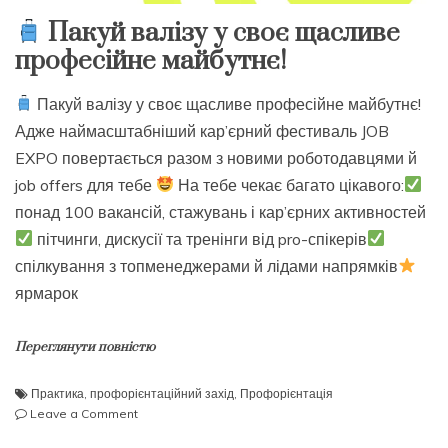
Пакуй валізу у своє щасливе
професійне майбутнє!
Пакуй валізу у своє щасливе професійне майбутнє!
Адже наймасштабніший кар’єрний фестиваль JOB
EXPO повертається разом з новими роботодавцями й
job offers для тебе
На тебе чекає багато цікавого:
понад 100 вакансій, стажувань і кар’єрних активностей
пітчинги, дискусії та тренінги від pro-спікерів
спілкування з топменеджерами й лідами напрямків
ярмарок
Переглянути повністю
Практика
,
профорієнтаційний захід
,
Профорієнтація
on
Leave a Comment