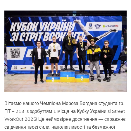
Пакуй
валізу
у
своє
щасливе
професійне
майбутнє!
Вітаємо нашого Чемпіона Мороза Богдана студента гр.
ПТ – 213 із здобуттям 1 місця на Кубку України зі Street
WorkOut 2025! Це неймовірне досягнення — справжнє
свідчення твоєї сили, наполегливості та безмежної