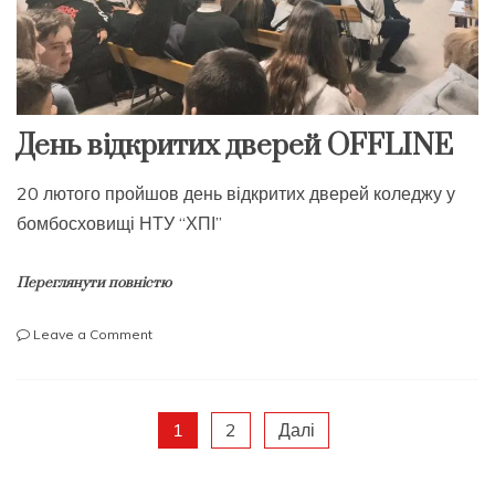
День відкритих дверей ОFFLINE
20 лютого пройшов день відкритих дверей коледжу у
бомбосховищі НТУ “ХПІ”
Переглянути повністю
on
Leave a Comment
День
відкритих
дверей
ОFFLINE
Пагінація
1
2
Далі