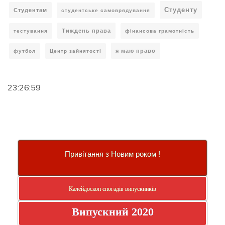
Студенту
Студентам
студентське самоврядування
Тиждень права
тестування
фінансова грамотність
я маю право
футбол
Центр зайнятості
23:27:00
Привітання з Новим роком !
Калейдоскоп спогадів випускників
Випускний 2020