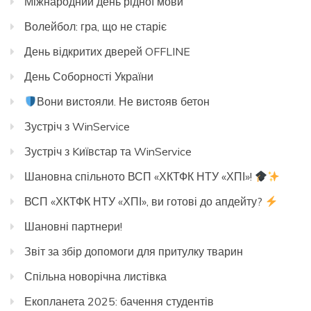
Міжнародний день рідної мови
Волейбол: гра, що не старіє
День відкритих дверей OFFLINE
День Соборності України
Вони вистояли. Не вистояв бетон
Зустріч з WinService
Зустріч з Kиївстар та WinService
Шановна спільното ВСП «ХКТФК НТУ «ХПІ»!
ВСП «ХКТФК НТУ «ХПІ», ви готові до апдейту?
Шановні партнери!
Звіт за збір допомоги для притулку тварин
Спільна новорічна листівка
Екопланета 2025: бачення студентів