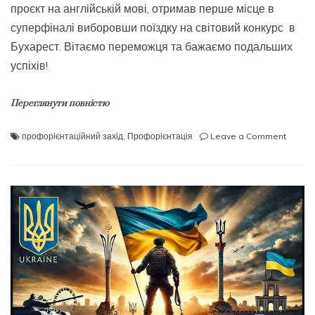
проєкт на англійській мові, отримав перше місце в
суперфіналі виборовши поїздку на світовий конкурс в
Бухарест. Вітаємо переможця та бажаємо подальших
успіхів!
Переглянути повністю
on
профорієнтаційний захід
,
Профорієнтація
Leave a Comment
Вітаєм
перемо