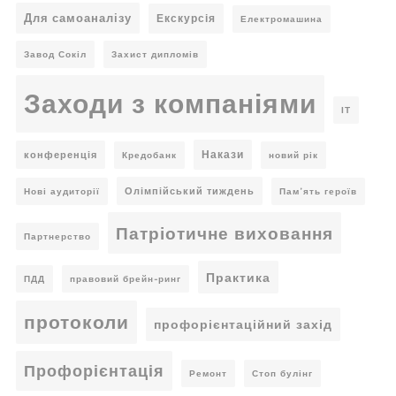
Для самоаналізу
Екскурсія
Електромашина
Завод Сокіл
Захист дипломів
Заходи з компаніями
ІТ
Накази
конференція
Кредобанк
новий рік
Олімпійський тиждень
Нові аудиторії
Пам’ять героїв
Патріотичне виховання
Партнерство
Практика
ПДД
правовий брейн-ринг
протоколи
профорієнтаційний захід
Профорієнтація
Ремонт
Стоп булінг