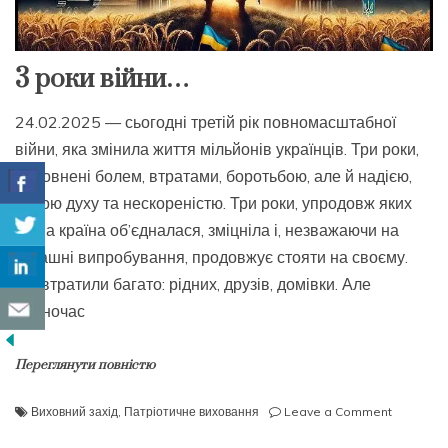
3 роки війни…
24.02.2025 — сьогодні третій рік повномасштабної
війни, яка змінила життя мільйонів українців. Три роки,
наповнені болем, втратами, боротьбою, але й надією,
силою духу та нескореністю. Три роки, упродовж яких
наша країна об’єдналася, зміцніла і, незважаючи на
страшні випробування, продовжує стояти на своєму.
Ми втратили багато: рідних, друзів, домівки. Але
водночас
Переглянути повністю
on
Виховний захід
,
Патріотичне виховання
Leave a Comment
3