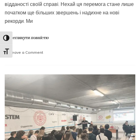
відданості своїй справі. Нехай ця перемога стане лише
початком ще більших звершень і надихне на нові
рекорди. Ми
Переглянути повністю
Toggle High Contrast
Toggle Font size
on
Leave a Comment