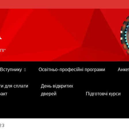
A
ПІ"
Вступнику
Освітньо-професійні програми
Анке
ти для сплати
День відкритих
ракт
дверей
Підготовчі курси
23