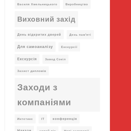
Василя Хмельницького
Виробництво
Виховний захід
День відкритих дверей
День пам'яті
Для самоаналізу
Екскурсії
Екскурсія
Завод Сокіл
Захист дипломів
Заходи з
компаніями
конференція
Интетикс
ІТ
Накази
новий рік
Нові аудиторії