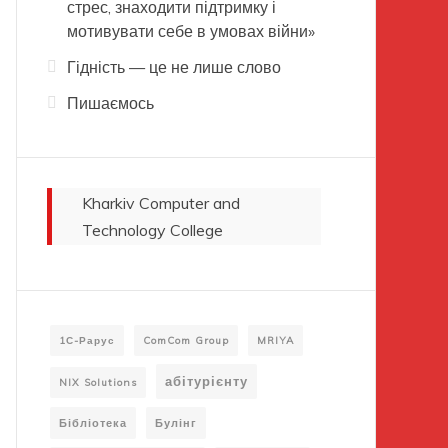
стрес, знаходити підтримку і
мотивувати себе в умовах війни»
Гідність — це не лише слово
Пишаємось
Kharkiv Computer and
Technology College
1С-Рарус
ComCom Group
MRIYA
абітурієнту
NIX Solutions
Бібліотека
Булінг