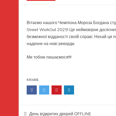
Вітаємо нашого Чемпіона Мороза Богдана студе
Street WorkOut 2025! Це неймовірне досягнен
безмежної відданості своїй справі. Нехай ця
надихне на нові рекорди.
Ми тобою пишаємося!!!!
SHARE
Навігація
День відкритих дверей ОFFLINE