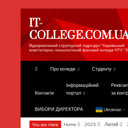
Skip
IT-
to
content
COLLEGE.COM.U
Відокремлений структурний підрозділ "Харківський
комп'ютерно-технологічний фаховий коледж НТУ "Х
Про коледж
Студенту
Інформаційний
Реквізи
Контакти
портал
за конт
ВИБОРИ ДИРЕКТОРА
Ukrainian
▼
Home
2025
Лютий
You are Here