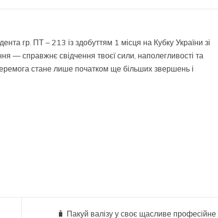
нта гр. ПТ – 213 із здобуттям 1 місця на Кубку України зі
ня — справжнє свідчення твоєї сили, наполегливості та
 перемога стане лише початком ще більших звершень і
🧳 Пакуй валізу у своє щасливе професійне