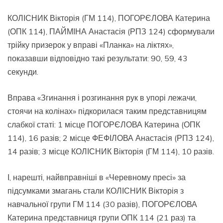
КОЛІСНИК Вікторія (ГМ 114), ПОГОРЄЛОВА Катерина
(ОПК 114), ПАЙМІНА Анастасія (РПЗ 124) сформували
трійку призерок у вправі «Планка» на ліктях»,
показавши відповідно такі результати: 90, 59, 43
секунди.
Вправа «Згинання і розгинання рук в упорі лежачи,
стоячи на колінах» підкорилася таким представницям
слабкої статі: 1 місце ПОГОРЄЛОВА Катерина (ОПК
114), 16 разів; 2 місце ФЕФІЛОВА Анастасія (РПЗ 124),
14 разів; 3 місце КОЛІСНИК Вікторія (ГМ 114), 10 разів.
І, нарешті, найвправніші в «Черевному пресі» за
підсумками змагань стали КОЛІСНИК Вікторія з
навчальної групи ГМ 114 (30 разів), ПОГОРЄЛОВА
Катерина представниця групи ОПК 114 (21 раз) та