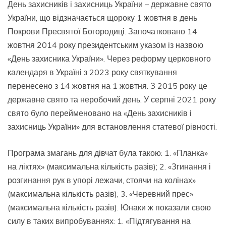
День захисників і захисниць України – державне свято
України, що відзначається щороку 1 жовтня в день
Покрови Пресвятої Богородиці. Започатковано 14
жовтня 2014 року президентським указом із назвою
«День захисника України». Через реформу церковного
календаря в Україні з 2023 року святкування
перенесено з 14 жовтня на 1 жовтня. З 2015 року це
державне свято та неробочий день. У серпні 2021 року
свято було перейменовано на «День захисників і
захисниць України» для встановлення статевої рівності.
Програма змагань для дівчат була такою: 1. «Планка»
на ліктях» (максимальна кількість разів); 2. «Згинання і
розгинання рук в упорі лежачи, стоячи на колінах»
(максимальна кількість разів); 3. «Черевний прес»
(максимальна кількість разів). Юнаки ж показали свою
силу в таких випробуваннях: 1. «Підтягування на