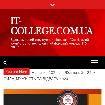
Skip
to
content
IT-
COLLEGE.COM.UA
Відокремлений структурний підрозділ "Харківський
комп'ютерно-технологічний фаховий коледж НТУ
"ХПІ"
You are Here
Home
2024
Жовтень
25
СИЛА, МУЖНІСТЬ ТА ВІДВАГА 2024