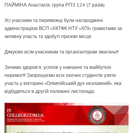
ПАЙМІНА Анастасія, група РПЗ 124 (7 разів).
Усі учасники та переможці були нагороджені
адміністрацією ВСП «ХКТФК НТУ «ХПІ» грамотами за
активну участь та здобуті призові місця.
Дякуємо всім учасникам та організаторам змагань!!!
Зичимо здоров’я, успіхів у навчанні та майбутніх
перемог!!! Запрошуємо всіх охочих студентів узяти
участь у вікторині «Олімпійський дух незламний», яка
відбудеться в другій половині листопада.