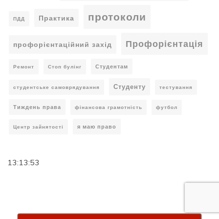
протоколи
Практика
ПДД
Профорієнтація
профорієнтаційний захід
Студентам
Ремонт
Стоп булінг
Студенту
студентське самоврядування
тестування
Тиждень права
фінансова грамотність
футбол
я маю право
Центр зайнятості
13:13:54