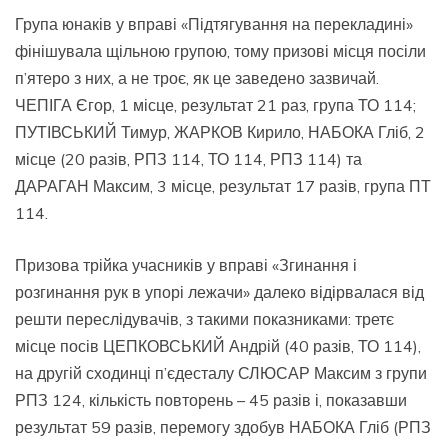
Група юнаків у вправі «Підтягування на перекладині»
фінішувала щільною групою, тому призові місця посіли
п’ятеро з них, а не троє, як це заведено зазвичай.
ЧЕПІГА Єгор, 1 місце, результат 21 раз, група ТО 114;
ПУТІВСЬКИЙ Тимур, ЖАРКОВ Кирило, НАБОКА Гліб, 2
місце (20 разів, РПЗ 114, ТО 114, РПЗ 114) та
ДАРАГАН Максим, 3 місце, результат 17 разів, група ПТ
114.
Призова трійка учасників у вправі «Згинання і
розгинання рук в упорі лежачи» далеко відірвалася від
решти переслідувачів, з такими показниками: третє
місце посів ЦЕПКОВСЬКИЙ Андрій (40 разів, ТО 114),
на другій сходинці п’єдесталу СЛЮСАР Максим з групи
РПЗ 124, кількість повторень – 45 разів і, показавши
результат 59 разів, перемогу здобув НАБОКА Гліб (РПЗ