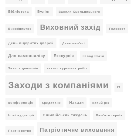
Бібліотека
Булінг
Василя Хмельницького
Виховний захід
Виробництво
Голокост
День відкритих дверей
День пам'яті
Для самоаналізу
Екскурсія
Завод Сокіл
Захист дипломів
захист курсових робіт
Заходи з компаніями
ІТ
Накази
конференція
Кредобанк
новий рік
Олімпійський тиждень
Нові аудиторії
Пам’ять героїв
Патріотичне виховання
Партнерство