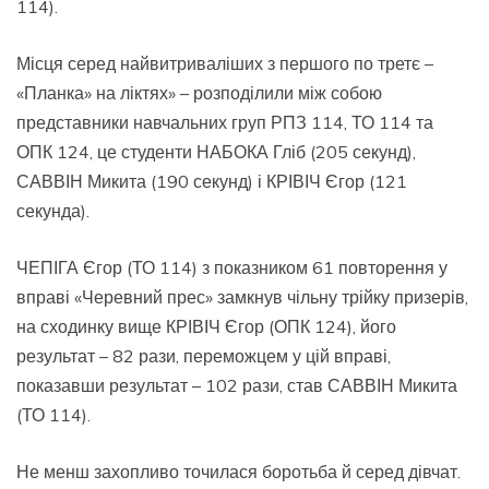
114).
Місця серед найвитриваліших з першого по третє –
«Планка» на ліктях» – розподілили між собою
представники навчальних груп РПЗ 114, ТО 114 та
ОПК 124, це студенти НАБОКА Гліб (205 секунд),
САВВІН Микита (190 секунд) і КРІВІЧ Єгор (121
секунда).
ЧЕПІГА Єгор (ТО 114) з показником 61 повторення у
вправі «Черевний прес» замкнув чільну трійку призерів,
на сходинку вище КРІВІЧ Єгор (ОПК 124), його
результат – 82 рази, переможцем у цій вправі,
показавши результат – 102 рази, став САВВІН Микита
(ТО 114).
Не менш захопливо точилася боротьба й серед дівчат.