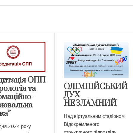
дитація ОПП
ОЛІМПІЙСЬКИЙ
рологія та
ДУХ
рмаційно-
НЕЗЛАМНИЙ
рювальна
ка”
Над віртуальним стадіоном
Відокремленого
дня 2024 року
структурного підрозділу