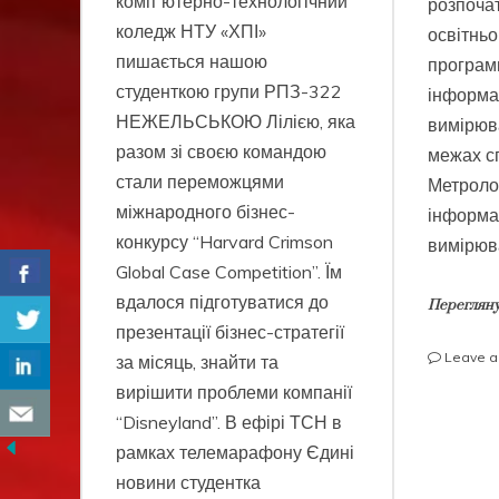
компʼютерно-технологічний
розпоча
коледж НТУ «ХПІ»
освітнь
пишається нашою
програми
студенткою групи РПЗ-322
інформа
НЕЖЕЛЬСЬКОЮ Лілією, яка
вимірюва
разом зі своєю командою
межах с
стали переможцями
Метролог
міжнародного бізнес-
інформа
конкурсу “Harvard Crimson
вимірюва
Global Case Competition”. Їм
вдалося підготуватися до
Перегляну
презентації бізнес-стратегії
Leave 
за місяць, знайти та
вирішити проблеми компанії
“Disneyland”. В ефірі ТСН в
рамках телемарафону Єдині
новини студентка