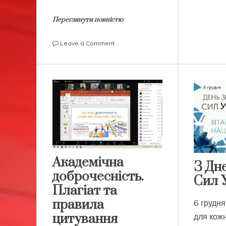
Переглянути повністю
on
Leave a Comment
Пишаємось
нашою
студенткою
Академічна
З Дн
доброчесність.
Сил 
Плагіат та
правила
6 грудн
цитування
для кожн