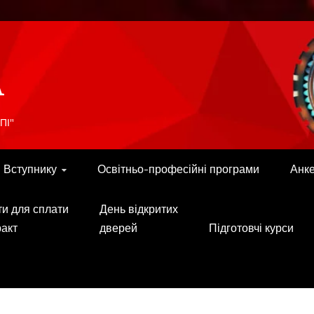
A
ПІ"
Вступнику
Освітньо-професійні програми
Анк
ти для сплати
День відкритих
ракт
дверей
Підготовчі курси