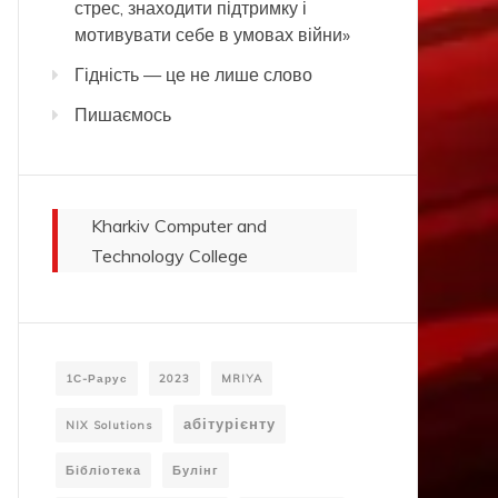
стрес, знаходити підтримку і
мотивувати себе в умовах війни»
Гідність — це не лише слово
Пишаємось
Kharkiv Computer and
Technology College
1С-Рарус
2023
MRIYA
абітурієнту
NIX Solutions
Бібліотека
Булінг