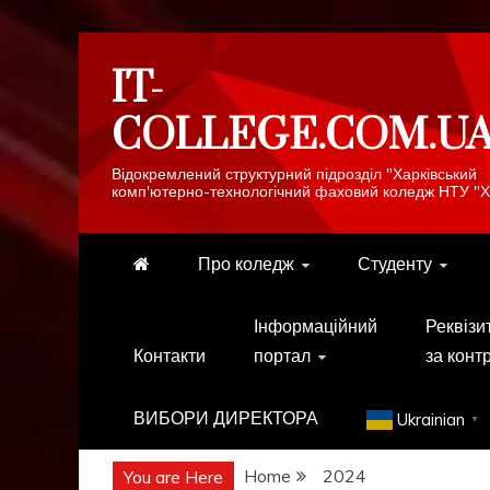
Skip
IT-
to
content
COLLEGE.COM.U
Відокремлений структурний підрозділ "Харківський
комп'ютерно-технологічний фаховий коледж НТУ "Х
Про коледж
Студенту
Інформаційний
Реквізи
Контакти
портал
за конт
ВИБОРИ ДИРЕКТОРА
Ukrainian
▼
Home
2024
You are Here