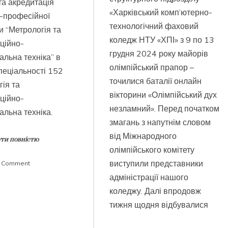
та акредитація
«Харківський комп’ютерно-
о-професійної
технологічний фаховий
 “Метрологія та
коледж НТУ «ХПІ» з 9 по 13
ційно-
грудня 2024 року майорів
льна техніка” в
олімпійський прапор –
пеціальності 152
точилися баталії онлайн
ія та
вікторини «Олімпійський дух
ційно-
незламний». Перед початком
льна техніка.
змагань з напутнім словом
від Міжнародного
ти повністю
олімпійського комітету
виступили представники
on
a Comment
Акредитація
адміністрації нашого
ОПП
коледжу. Далі впродовж
“Метрологія
тижня щодня відбувалися
та
інформаційно-
вимірювальна