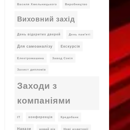
Василя Хмельницького
Виробництво
Виховний захід
День відкритих дверей
День пам'яті
Для самоаналізу
Екскурсія
Електромашина
Завод Сокіл
Захист дипломів
Заходи з
компаніями
конференція
ІТ
Кредобанк
Накази
новий рік
Нові аудиторії