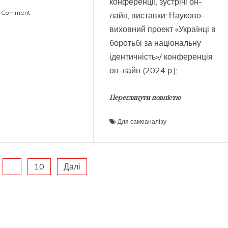
конференції, зустрічі он-
on
a Comment
лайн, виставки: Науково-
З
виховний проект «Українці в
Днем
боротьбі за національну
Збройних
Сил
ідентичність»/ конференція
України!
он-лайн (2024 р.);
Переглянути повністю
Для самоаналізу
…
10
Далі