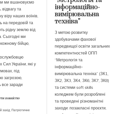
“Метрологія та
оли ми вшановуємо
інформаційно-
, відвагу та
вимірювальна
у віру наших воїнів,
техніка”
ть на передовій та
ть рідну землю від
З метою розвитку
. Сьогодні ми
здобувачами фахової
 кожному бійцю,
передвищої освіти загальних
компетентностей ОПП
вослужбовцю
“Метрологія та
 Сил України, які у
інформаційно-
мовах, під
вимірювальна техніка” (ЗК1,
ю загрозою,
ЗК2, ЗК3, ЗК4, ЗК6, ЗК7, ЗК8)
 все заради
та системи soft skills
коледжем були розроблені
ти повністю
та проведені різноманітні
заходи: позакласні проєкти,
й захід
,
Патріотичне