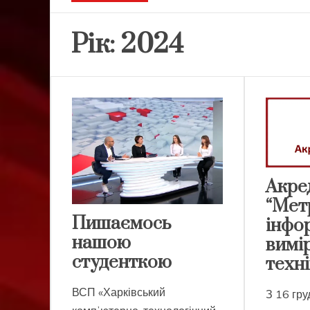
Рік:
2024
Акре
“Мет
Пишаємось
інфо
нашою
вимі
студенткою
техні
ВСП «Харківський
З 16 гру