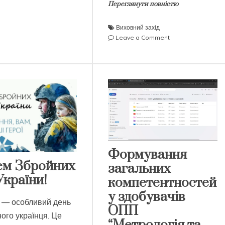
Переглянути повністю
техніка”
Виховний захід
on
Leave a Comment
ОЛІМПІЙСЬКИЙ
ДУХ
НЕЗЛАМНИЙ
Формування
ем Збройних
загальних
України!
компетентностей
у здобувачів
я — особливий день
ОПП
ого українця. Це