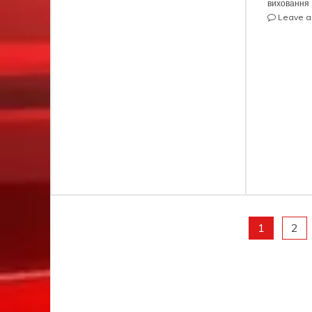
виховання
Leave 
Пагінація
1
2
записів