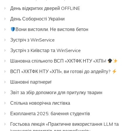
День відкритих дверей OFFLINE
День Соборності України
Вони вистояли. Не вистояв бетон
Зустріч з WinService
Зустріч з Kиївстар та WinService
Шановна спільното ВСП «ХКТФК НТУ «ХПІ»!
ВСП «ХКТФК НТУ «ХПІ», ви готові до апдейту?
Шановні партнери!
Звіт за збір допомоги для притулку тварин
Спільна новорічна листівка
Екопланета 2025: бачення студентів
Гостьова лекція «Практичне використання LLM та