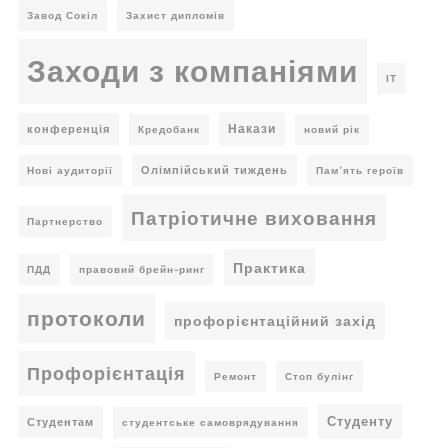
Завод Сокіл
Захист дипломів
Заходи з компаніями
ІТ
Накази
конференція
Кредобанк
новий рік
Олімпійський тиждень
Нові аудиторії
Пам’ять героїв
Патріотичне виховання
Партнерство
Практика
ПДД
правовий брейн-ринг
протоколи
профорієнтаційний захід
Профорієнтація
Ремонт
Стоп булінг
Студенту
Студентам
студентське самоврядування