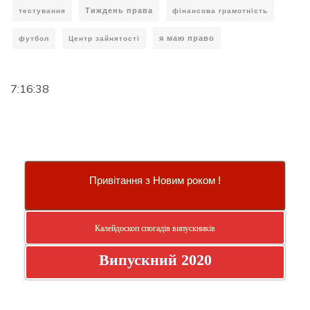
Тиждень права
тестування
фінансова грамотність
я маю право
футбол
Центр зайнятості
7:16:39
Привітання з Новим роком !
Калейдоскоп спогадів випускників
Випускний 2020