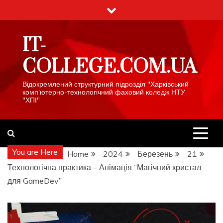
Skip
to
content
IT-
COLLEGE.COM.UA
Відокремлений структурний підрозділ "Харківський
комп'ютерно-технологічний фаховий коледж НТУ
"ХПІ"
You are Here
Home
2024
Березень
21
Технологічна практика – Анімація “Магічний кристал
для GameDev”