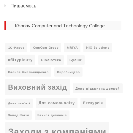
Пишаємось
Kharkiv Computer and Technology College
1С-Рарус
ComCom Group
MRIYA
NIX Solutions
абітурієнту
Бібліотека
Булінг
Василя Хмельницького
Виробництво
Виховний захід
День відкритих дверей
Для самоаналізу
Екскурсія
День пам'яті
Завод Сокіл
Захист дипломів
Заходи з компаніями