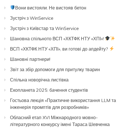
Вони вистояли. Не вистояв бетон
Зустріч з WinService
Зустріч з Kиївстар та WinService
Шановна спільното ВСП «ХКТФК НТУ «ХПІ»!
ВСП «ХКТФК НТУ «ХПІ», ви готові до апдейту?
Шановні партнери!
Звіт за збір допомоги для притулку тварин
Спільна новорічна листівка
Екопланета 2025: бачення студентів
Гостьова лекція «Практичне використання LLM та
інженерія промптів для розробників»
Обласний етап XVI Міжнародного мовно-
літературного конкурсу імені Тараса Шевченка