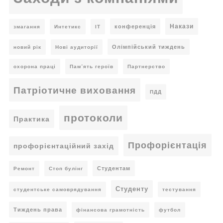
Накази
конференція
змагання
Интетикс
ІТ
Олімпійський тиждень
новий рік
Нові аудиторії
охорона праці
Пам’ять героїв
Партнерство
Патріотичне виховання
ПДД
протоколи
Практика
Профорієнтація
профорієнтаційний захід
Студентам
Ремонт
Стоп булінг
Студенту
студентське самоврядування
тестування
Тиждень права
фінансова грамотність
футбол