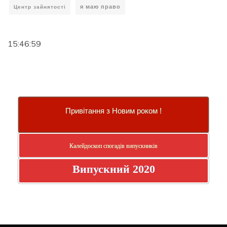
я маю право
Центр зайнятості
15:46:59
Привітання з Новим роком !
Калейдоскоп спогадів випускників
Випускний 2020