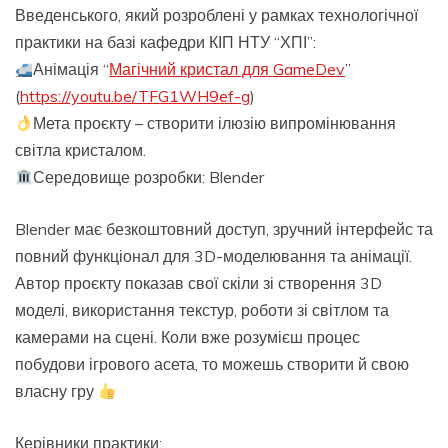
Введенського, який розроблені у рамках технологічної
практики на базі кафедри КІП НТУ “ХПІ”:
Анімація “
Магічний кристал для GameDev
”
(
https://youtu.be/TFG1WH9ef-g
)
Мета проєкту – створити ілюзію випромінювання
світла кристалом.
Середовище розробки: Blender
Blender має безкоштовний доступ, зручний інтерфейс та
повний функціонал для 3D-моделювання та анімації.
Автор проєкту показав свої скіли зі створення 3D
моделі, використання текстур, роботи зі світлом та
камерами на сцені. Коли вже розумієш процес
побудови ігрового асета, то можешь створити й свою
власну гру
Керівники практики: