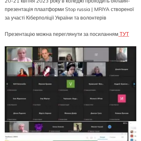
20-21 квітня 2023 року в коледжі проходить онлайн-
презентація плаатформи Stop russia | MRIYA створеної
за участі Кіберполіції України та волонтерів
Презентацію можна переглянути за посиланням
ТУТ