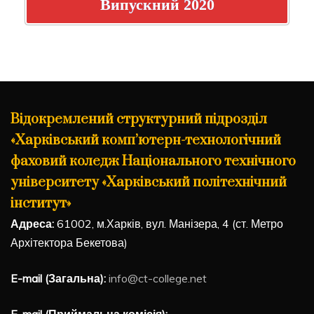
Випускний 2020
Відокремлений структурний підрозділ
«Харківський комп’ютерн-технологічний
фаховий коледж Національного технічного
університету «Харківський політехнічний
інститут»
Адреса:
61002, м.Харків, вул. Манізера, 4 (ст. Метро
Архітектора Бекетова)
E-mail (Загальна):
info@ct-college.net
E-mail (Приймальна комісія):