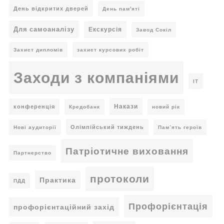
День відкритих дверей
День пам'яті
Для самоаналізу
Екскурсія
Завод Сокіл
Захист дипломів
захист курсових робіт
Заходи з компаніями
ІТ
Накази
конференція
Кредобанк
новий рік
Олімпійський тиждень
Нові аудиторії
Пам’ять героїв
Патріотичне виховання
Партнерство
протоколи
Практика
ПДД
Профорієнтація
профорієнтаційний захід