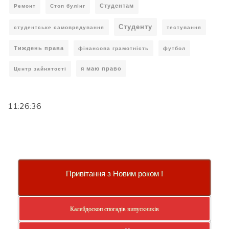
Студентам
Ремонт
Стоп булінг
Студенту
студентське самоврядування
тестування
Тиждень права
фінансова грамотність
футбол
я маю право
Центр зайнятості
11:26:38
Привітання з Новим роком !
Калейдоскоп спогадів випускників