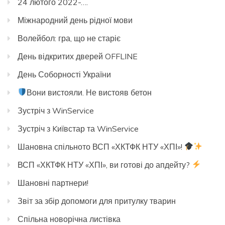
24 лютого 2022-….
Міжнародний день рідної мови
Волейбол: гра, що не старіє
День відкритих дверей OFFLINE
День Соборності України
Вони вистояли. Не вистояв бетон
Зустріч з WinService
Зустріч з Kиївстар та WinService
Шановна спільното ВСП «ХКТФК НТУ «ХПІ»!
ВСП «ХКТФК НТУ «ХПІ», ви готові до апдейту?
Шановні партнери!
Звіт за збір допомоги для притулку тварин
Спільна новорічна листівка