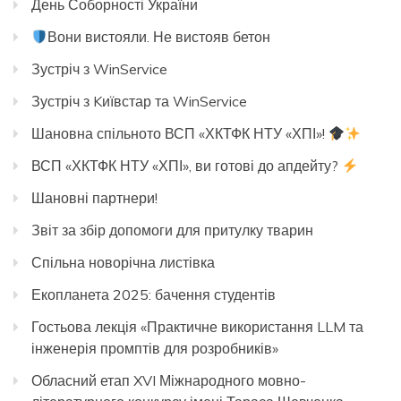
День Соборності України
Вони вистояли. Не вистояв бетон
Зустріч з WinService
Зустріч з Kиївстар та WinService
Шановна спільното ВСП «ХКТФК НТУ «ХПІ»!
ВСП «ХКТФК НТУ «ХПІ», ви готові до апдейту?
Шановні партнери!
Звіт за збір допомоги для притулку тварин
Спільна новорічна листівка
Екопланета 2025: бачення студентів
Гостьова лекція «Практичне використання LLM та
інженерія промптів для розробників»
Обласний етап XVI Міжнародного мовно-