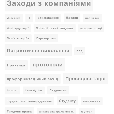
Заходи з компаніями
Накази
конференція
Интетикс
ІТ
новий рік
Олімпійський тиждень
Нові аудиторії
охорона праці
Пам’ять героїв
Партнерство
Патріотичне виховання
ПДД
протоколи
Практика
Профорієнтація
профорієнтаційний захід
Студентам
Ремонт
Стоп булінг
Студенту
студентське самоврядування
тестування
Тиждень права
фінансова грамотність
футбол