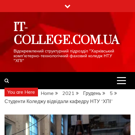
Skip
to
content
IT-
COLLEGE.COM.UA
Відокремлений структурний підрозділ "Харківський
комп'ютерно-технологічний фаховий коледж НТУ
"ХПІ"
You are Here
Home
2021
Грудень
5
Студенти Коледжу відвідали кафедру НТУ “ХПІ”