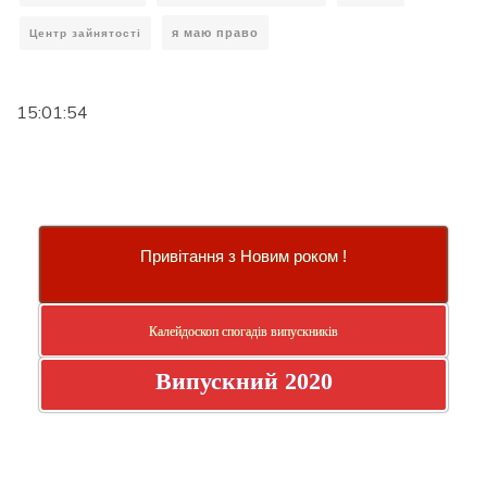
я маю право
Центр зайнятості
15:01:55
Привітання з Новим роком !
Калейдоскоп спогадів випускників
Випускний 2020