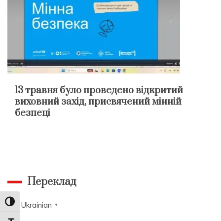
13 травня було проведено відкритий
виховний захід, присвячений мінній
безпеці
Переклад
Toggle High Contrast
Ukrainian
▼