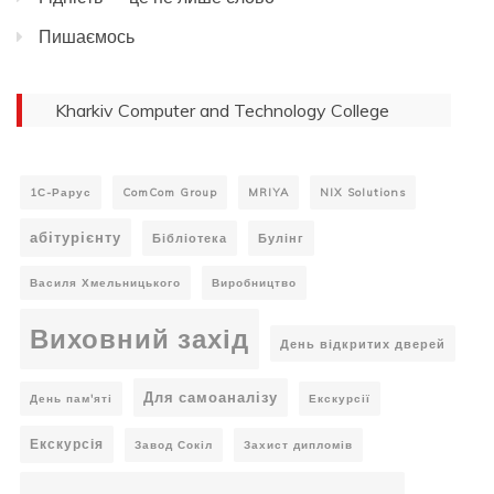
Пишаємось
Kharkiv Computer and Technology College
1С-Рарус
ComCom Group
MRIYA
NIX Solutions
абітурієнту
Бібліотека
Булінг
Василя Хмельницького
Виробництво
Виховний захід
День відкритих дверей
Для самоаналізу
День пам'яті
Екскурсії
Екскурсія
Завод Сокіл
Захист дипломів