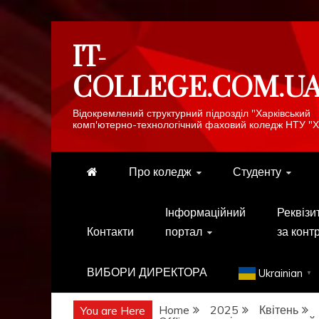
Skip
IT-
to
content
COLLEGE.COM.U
Відокремлений структурний підрозділ "Харківський
комп'ютерно-технологічний фаховий коледж НТУ "Х
Про коледж
Студенту
Інформаційний
Реквізи
Контакти
портал
за конт
ВИБОРИ ДИРЕКТОРА
Ukrainian
▼
Home
2025
Квітень
You are Here