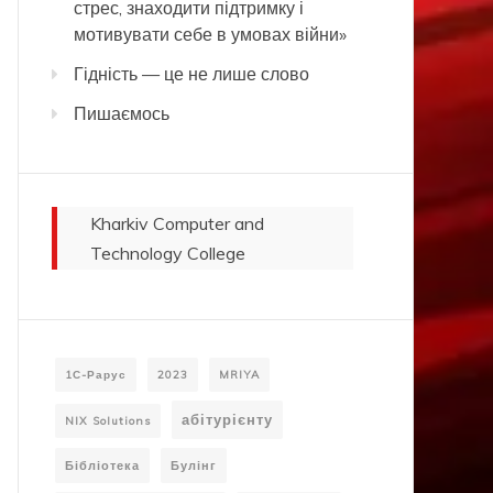
стрес, знаходити підтримку і
мотивувати себе в умовах війни»
Гідність — це не лише слово
Пишаємось
Kharkiv Computer and
Technology College
1С-Рарус
2023
MRIYA
абітурієнту
NIX Solutions
Бібліотека
Булінг