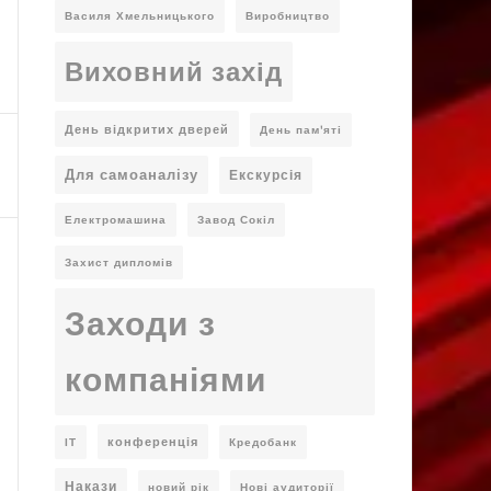
Василя Хмельницького
Виробництво
Виховний захід
День відкритих дверей
День пам'яті
Для самоаналізу
Екскурсія
Електромашина
Завод Сокіл
Захист дипломів
Заходи з
компаніями
конференція
ІТ
Кредобанк
Накази
новий рік
Нові аудиторії