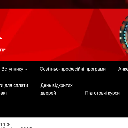
A
ПІ"
Вступнику
Освітньо-професійні програми
Анк
ти для сплати
День відкритих
ракт
дверей
Підготовчі курси
11