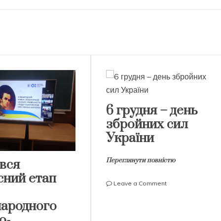
6 грудня – день
збройних сил
України
Переглянути повністю
увся
сний етап
on
Leave a Comment
6
ародного
грудня
–
о-