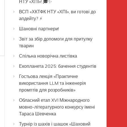
НТУ «ХПІ»! 🎓✨
ВСП «ХКТФК НТУ «ХПІ», ви готові до
апдейту? ⚡️
Шановні партнери!
Звіт за збір допомоги для притулку
тварин
Спільна новорічна листівка
Екопланета 2025: бачення студентів
Гостьова лекція «Практичне
використання LLM та інженерія
промптів для розробників»
Обласний етап XVI Міжнародного
мовно-літературного конкурсу імені
Тараса Шевченка
Турнір із шахів і шашок «Шаховий