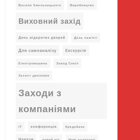
Василя Хмельницького
Виробництво
Виховний захід
День відкритих дверей
День пам'яті
Для самоаналізу
Екскурсія
Електромашина
Завод Сокіл
Захист дипломів
Заходи з
компаніями
конференція
ІТ
Кредобанк
Накази
новий рік
Нові аудиторії