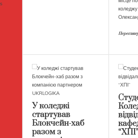
місце по
коледжу
Олександ
Перегляну
Студ
У коледжі
Коле
стартував
відві
Блокчейн-хаб
кафе
разом з
“ХПІ