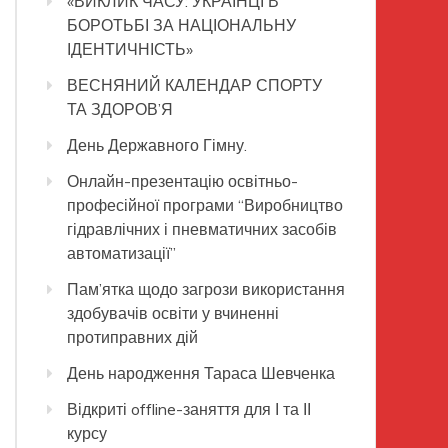
«ВИКЛИК ЧАСУ: УКРАЇНЦІ В
БОРОТЬБІ ЗА НАЦІОНАЛЬНУ
ІДЕНТИЧНІСТЬ»
ВЕСНЯНИЙ КАЛЕНДАР СПОРТУ
ТА ЗДОРОВ’Я
День Державного Гімну.
Онлайн-презентацію освітньо-
професійної програми “Виробництво
гідравлічних і пневматичних засобів
автоматизації”
Пам’ятка щодо загрози використання
здобувачів освіти у вчиненні
протиправних дій
День народження Тараса Шевченка
Відкриті offline-заняття для І та ІІ
курсу