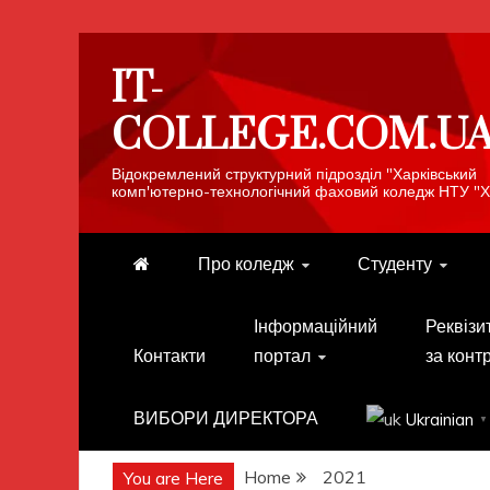
Skip
IT-
to
content
COLLEGE.COM.U
Відокремлений структурний підрозділ "Харківський
комп'ютерно-технологічний фаховий коледж НТУ "Х
Про коледж
Студенту
Інформаційний
Реквізи
Контакти
портал
за конт
ВИБОРИ ДИРЕКТОРА
Ukrainian
▼
Home
2021
You are Here