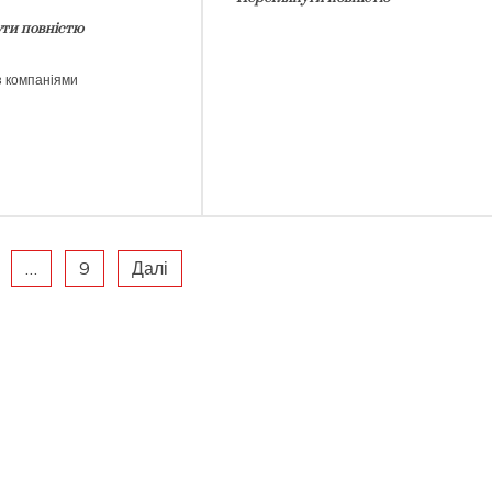
ти повністю
з компаніями
…
9
Далі