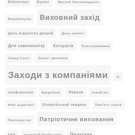
Бібліотека
Булінг
Василя Хмельницького
Виховний захід
Виробництво
День відкритих дверей
День пам'яті
Для самоаналізу
Екскурсія
Електромашина
Завод Сокіл
Захист дипломів
Заходи з компаніями
ІТ
Накази
конференція
Кредобанк
новий рік
Олімпійський тиждень
Нові аудиторії
Пам’ять героїв
Патріотичне виховання
Партнерство
Практика
ПДД
правовий брейн-ринг