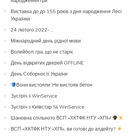
народження гри
Виставка до до 155 років з дня народження Лесі
Українки
24 лютого 2022-….
Міжнародний день рідної мови
Волейбол: гра, що не старіє
День відкритих дверей OFFLINE
День Соборності України
Вони вистояли. Не вистояв бетон
Зустріч з WinService
Зустріч з Kиївстар та WinService
Шановна спільното ВСП «ХКТФК НТУ «ХПІ»!
ВСП «ХКТФК НТУ «ХПІ», ви готові до апдейту?