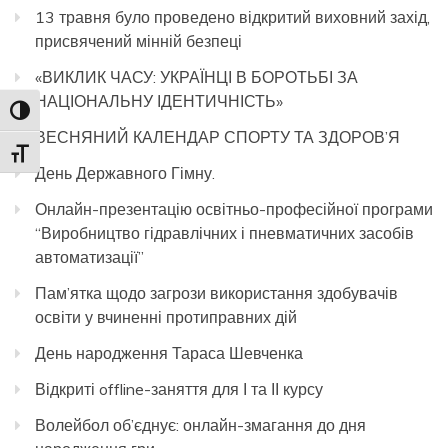
13 травня було проведено відкритий виховний захід,
присвячений мінній безпеці
«ВИКЛИК ЧАСУ: УКРАЇНЦІ В БОРОТЬБІ ЗА
НАЦІОНАЛЬНУ ІДЕНТИЧНІСТЬ»
Toggle High Contrast
ВЕСНЯНИЙ КАЛЕНДАР СПОРТУ ТА ЗДОРОВ’Я
Toggle Font size
День Державного Гімну.
Онлайн-презентацію освітньо-професійної програми
“Виробництво гідравлічних і пневматичних засобів
автоматизації”
Пам’ятка щодо загрози використання здобувачів
освіти у вчиненні протиправних дій
День народження Тараса Шевченка
Відкриті offline-заняття для І та ІІ курсу
Волейбол об’єднує: онлайн-змагання до дня