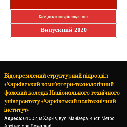
Калейдоскоп спогадів випускників
Випускний 2020
Відокремлений структурний підрозділ
«Харківський комп’ютерн-технологічний
фаховий коледж Національного технічного
університету «Харківський політехнічний
інститут»
Адреса:
61002, м.Харків, вул. Манізера, 4 (ст. Метро
Архітектора Бекетова)