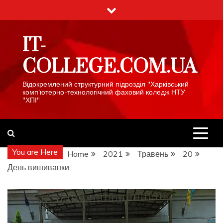
Skip
to
content
IT-
COLLEGE.COM.UA
Відокремлений структурний підрозділ "Харківський
комп'ютерно-технологічний фаховий коледж НТУ
"ХПІ"
You are Here
Home
2021
Травень
20
День вишиванки