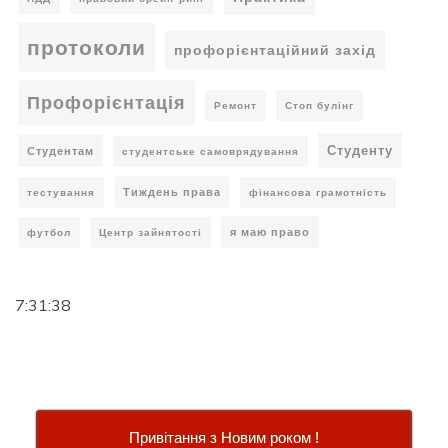
протоколи
профорієнтаційний захід
Профорієнтація
Ремонт
Стоп булінг
Студенту
Студентам
студентське самоврядування
Тиждень права
тестування
фінансова грамотність
я маю право
футбол
Центр зайнятості
7:31:39
Привітання з Новим роком !