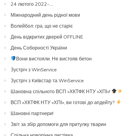
24 лютого 2022-….
Міжнародний день рідної мови
Волейбол: гра, що не старіє
День відкритих дверей OFFLINE
День Соборності України
Вони вистояли. Не вистояв бетон
Зустріч з WinService
Зустріч з Kиївстар та WinService
Шановна спільното ВСП «ХКТФК НТУ «ХПІ»!
ВСП «ХКТФК НТУ «ХПІ», ви готові до апдейту?
Шановні партнери!
Звіт за збір допомоги для притулку тварин
Спільна новорічна листівка