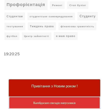
Профорієнтація
Ремонт
Стоп булінг
Студенту
Студентам
студентське самоврядування
Тиждень права
тестування
фінансова грамотність
я маю право
футбол
Центр зайнятості
19:20:26
Привітання з Новим роком !
Калейдоскоп спогадів випускників