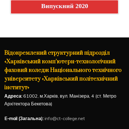
Випускний 2020
Відокремлений структурний підрозділ
«Харківський комп’ютерн-технологічний
фаховий коледж Національного технічного
університету «Харківський політехнічний
інститут»
Адреса:
61002, м.Харків, вул. Манізера, 4 (ст. Метро
Архітектора Бекетова)
E-mail (Загальна):
info@ct-college.net