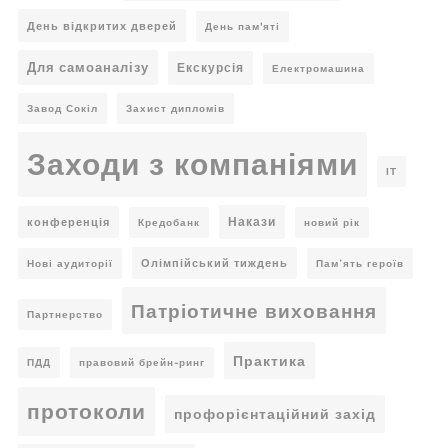
День відкритих дверей
День пам'яті
Для самоаналізу
Екскурсія
Електромашина
Завод Сокіл
Захист дипломів
Заходи з компаніями
ІТ
Накази
конференція
Кредобанк
новий рік
Олімпійський тиждень
Нові аудиторії
Пам’ять героїв
Патріотичне виховання
Партнерство
Практика
ПДД
правовий брейн-ринг
протоколи
профорієнтаційний захід