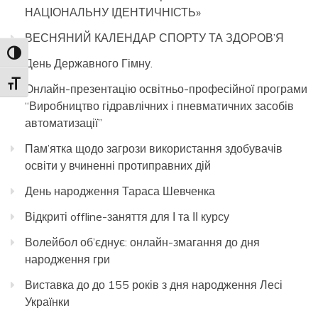
НАЦІОНАЛЬНУ ІДЕНТИЧНІСТЬ»
ВЕСНЯНИЙ КАЛЕНДАР СПОРТУ ТА ЗДОРОВ’Я
Toggle High Contrast
День Державного Гімну.
Toggle Font size
Онлайн-презентацію освітньо-професійної програми
“Виробництво гідравлічних і пневматичних засобів
автоматизації”
Пам’ятка щодо загрози використання здобувачів
освіти у вчиненні протиправних дій
День народження Тараса Шевченка
Відкриті offline-заняття для І та ІІ курсу
Волейбол об’єднує: онлайн-змагання до дня
народження гри
Виставка до до 155 років з дня народження Лесі
Українки