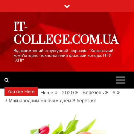
Skip
to
content
IT-
COLLEGE.COM.UA
Відокремлений структурний підрозділ "Харківський
комп'ютерно-технологічний фаховий коледж НТУ
"ХПІ"
You are Here
Home
2020
Березень
6
З Міжнародним жіночим днем 8 березня!