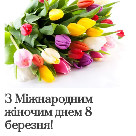
З Міжнародним
жіночим днем 8
березня!