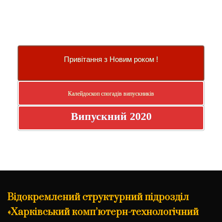
Привітання з Новим роком !
Калейдоскоп спогадів випускників
Випускний 2020
Відокремлений структурний підрозділ
«Харківський комп’ютерн-технологічний