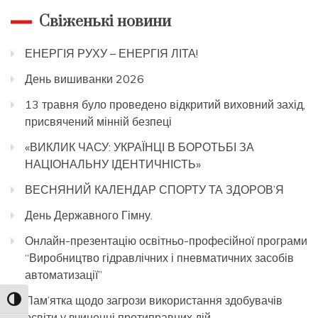
Свіженькі новини
ЕНЕРГІЯ РУХУ – ЕНЕРГІЯ ЛІТА!
День вишиванки 2026
13 травня було проведено відкритий виховний захід,
присвячений мінній безпеці
«ВИКЛИК ЧАСУ: УКРАЇНЦІ В БОРОТЬБІ ЗА
НАЦІОНАЛЬНУ ІДЕНТИЧНІСТЬ»
ВЕСНЯНИЙ КАЛЕНДАР СПОРТУ ТА ЗДОРОВ’Я
День Державного Гімну.
Онлайн-презентацію освітньо-професійної програми
“Виробництво гідравлічних і пневматичних засобів
автоматизації”
Пам’ятка щодо загрози використання здобувачів
Toggle High Contrast
освіти у вчиненні протиправних дій