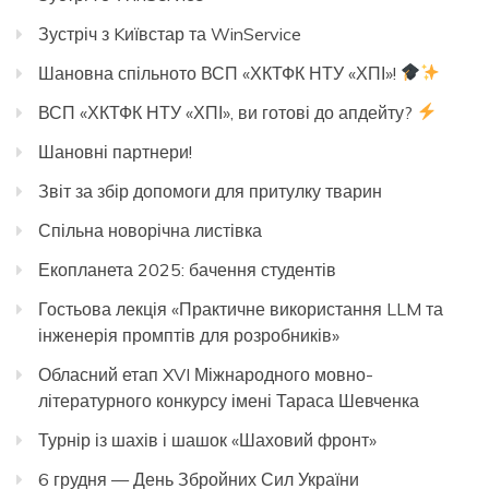
Зустріч з Kиївстар та WinService
Шановна спільното ВСП «ХКТФК НТУ «ХПІ»!
ВСП «ХКТФК НТУ «ХПІ», ви готові до апдейту?
Шановні партнери!
Звіт за збір допомоги для притулку тварин
Спільна новорічна листівка
Екопланета 2025: бачення студентів
Гостьова лекція «Практичне використання LLM та
інженерія промптів для розробників»
Обласний етап XVI Міжнародного мовно-
літературного конкурсу імені Тараса Шевченка
Турнір із шахів і шашок «Шаховий фронт»
6 грудня — День Збройних Сил України