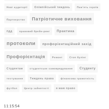
Олімпійський тиждень
Нові аудиторії
Пам’ять героїв
Патріотичне виховання
Партнерство
Практика
ПДД
правовий брейн-ринг
протоколи
профорієнтаційний захід
Профорієнтація
Ремонт
Стоп булінг
Студенту
Студентам
студентське самоврядування
Тиждень права
тестування
фінансова грамотність
я маю право
футбол
Центр зайнятості
11:15:55