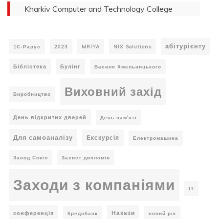
Kharkiv Computer and Technology College
абітурієнту
1С-Рарус
2023
MRIYA
NIX Solutions
Бібліотека
Булінг
Василя Хмельницького
Виховний захід
Виробництво
День відкритих дверей
День пам'яті
Для самоаналізу
Екскурсія
Електромашина
Завод Сокіл
Захист дипломів
Заходи з компаніями
ІТ
Накази
конференція
Кредобанк
новий рік