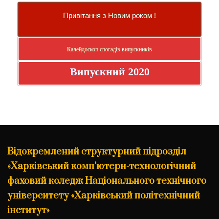
Привітання з Новим роком !
Калейдоскоп спогадів випускників
Випускний 2020
Відокремлений структурний підрозділ
«Харківський комп’ютерн-технологічний
фаховий коледж Національного технічного
університету «Харківський політехнічний
інститут»