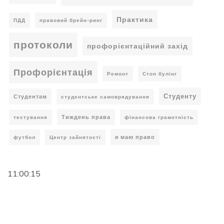
Практика
ПДД
правовий брейн-ринг
протоколи
профорієнтаційний захід
Профорієнтація
Ремонт
Стоп булінг
Студенту
Студентам
студентське самоврядування
Тиждень права
тестування
фінансова грамотність
я маю право
футбол
Центр зайнятості
11:00:16