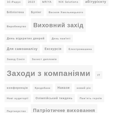
абітурієнту
1С-Рарус
2023
MRIYA
NIX Solutions
Бібліотека
Булінг
Василя Хмельницького
Виховний захід
Виробництво
День відкритих дверей
День пам'яті
Для самоаналізу
Екскурсія
Електромашина
Завод Сокіл
Захист дипломів
Заходи з компаніями
ІТ
Накази
конференція
Кредобанк
новий рік
Олімпійський тиждень
Нові аудиторії
Пам’ять героїв
Патріотичне виховання
Партнерство