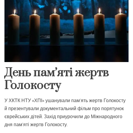
День пам’яті жертв
Голокосту
У ХКТК НТУ «ХПІ» ушанували пам’ять жертв Голокосту
й презентували документальний фільм про порятунок
єврейських дітей.
Захід приурочили до Міжнародного
дня пам’яті жертв Голокосту.