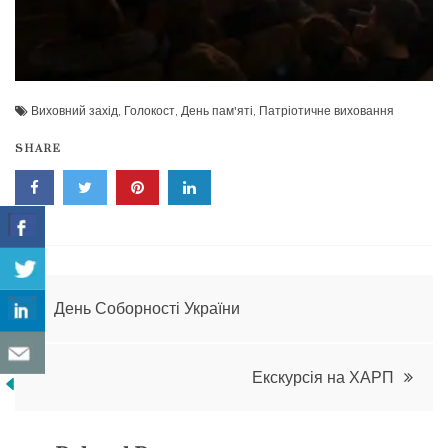
Виховний захід
,
Голокост
,
День пам'яті
,
Патріотичне виховання
SHARE
Навігація
День Соборності України
записів
Екскурсія на ХАРП