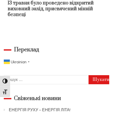
13 травня було проведено відкритий
виховний захід, присвячений мінній
безпеці
Переклад
Ukrainian
▼
Пошук:
Toggle High Contrast
Toggle Font size
Свіженькі новини
ЕНЕРГІЯ РУХУ – ЕНЕРГІЯ ЛІТА!