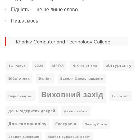
Гідність — це не лише слово
Пишаємось
Kharkiv Computer and Technology College
абітурієнту
1С-Рарус
2023
MRIYA
NIX Solutions
Бібліотека
Булінг
Василя Хмельницького
Виховний захід
Виробництво
Голокост
День відкритих дверей
День пам'яті
Для самоаналізу
Екскурсія
Завод Сокіл
Захист дипломів
захист курсових робіт