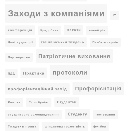
Заходи з компаніями
ІТ
Накази
конференція
Кредобанк
новий рік
Олімпійський тиждень
Нові аудиторії
Пам’ять героїв
Патріотичне виховання
Партнерство
протоколи
Практика
ПДД
Профорієнтація
профорієнтаційний захід
Студентам
Ремонт
Стоп булінг
Студенту
студентське самоврядування
тестування
Тиждень права
фінансова грамотність
футбол