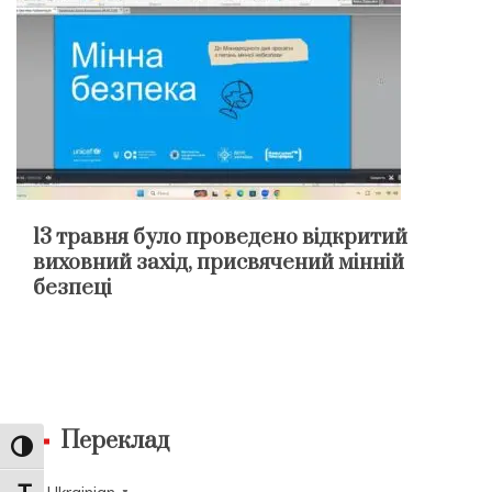
13 травня було проведено відкритий
виховний захід, присвячений мінній
безпеці
Переклад
Toggle High Contrast