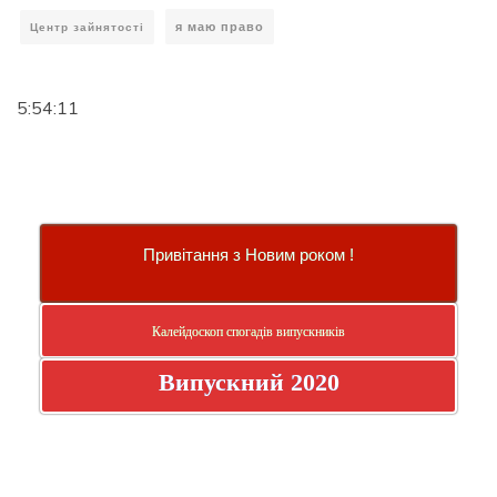
я маю право
Центр зайнятості
5:54:12
Привітання з Новим роком !
Калейдоскоп спогадів випускників
Випускний 2020