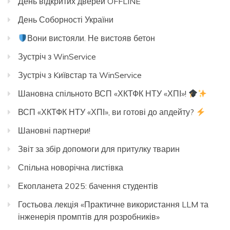
День відкритих дверей OFFLINE
День Соборності України
Вони вистояли. Не вистояв бетон
Зустріч з WinService
Зустріч з Kиївстар та WinService
Шановна спільното ВСП «ХКТФК НТУ «ХПІ»!
ВСП «ХКТФК НТУ «ХПІ», ви готові до апдейту?
Шановні партнери!
Звіт за збір допомоги для притулку тварин
Спільна новорічна листівка
Екопланета 2025: бачення студентів
Гостьова лекція «Практичне використання LLM та
інженерія промптів для розробників»