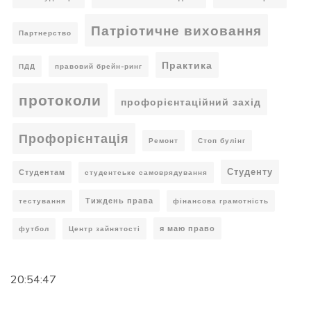
Патріотичне виховання
Партнерство
Практика
ПДД
правовий брейн-ринг
протоколи
профорієнтаційний захід
Профорієнтація
Ремонт
Стоп булінг
Студенту
Студентам
студентське самоврядування
Тиждень права
тестування
фінансова грамотність
я маю право
футбол
Центр зайнятості
20:54:48