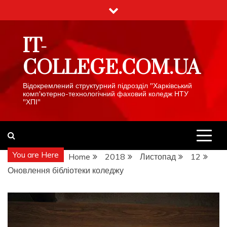
Skip
to
content
IT-
COLLEGE.COM.UA
Відокремлений структурний підрозділ "Харківський
комп'ютерно-технологічний фаховий коледж НТУ
"ХПІ"
You are Here
Home
2018
Листопад
12
Оновлення бібліотеки коледжу