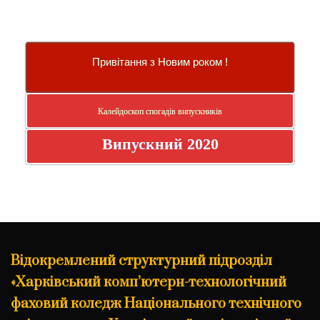
Привітання з Новим роком !
Калейдоскоп спогадів випускників
Випускний 2020
Відокремлений структурний підрозділ
«Харківський комп’ютерн-технологічний
фаховий коледж Національного технічного