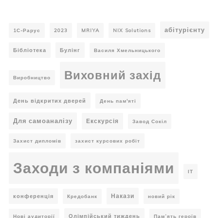
абітурієнту
1С-Рарус
2023
MRIYA
NIX Solutions
Бібліотека
Булінг
Василя Хмельницького
Виховний захід
Виробництво
День відкритих дверей
День пам'яті
Для самоаналізу
Екскурсія
Завод Сокіл
Захист дипломів
захист курсових робіт
Заходи з компаніями
ІТ
Накази
конференція
Кредобанк
новий рік
Олімпійський тиждень
Нові аудиторії
Пам’ять героїв