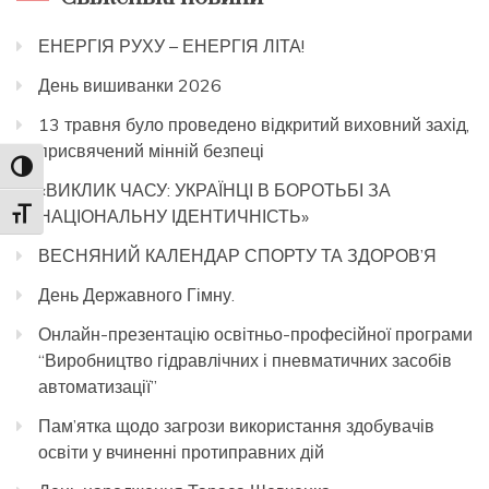
ЕНЕРГІЯ РУХУ – ЕНЕРГІЯ ЛІТА!
День вишиванки 2026
13 травня було проведено відкритий виховний захід,
присвячений мінній безпеці
Toggle High Contrast
«ВИКЛИК ЧАСУ: УКРАЇНЦІ В БОРОТЬБІ ЗА
НАЦІОНАЛЬНУ ІДЕНТИЧНІСТЬ»
Toggle Font size
ВЕСНЯНИЙ КАЛЕНДАР СПОРТУ ТА ЗДОРОВ’Я
День Державного Гімну.
Онлайн-презентацію освітньо-професійної програми
“Виробництво гідравлічних і пневматичних засобів
автоматизації”
Пам’ятка щодо загрози використання здобувачів
освіти у вчиненні протиправних дій