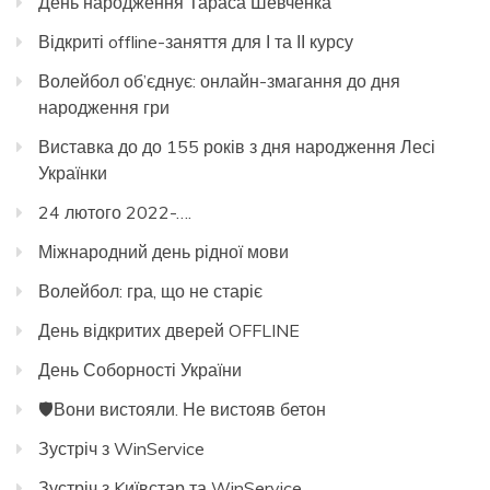
День народження Тараса Шевченка
Відкриті offline-заняття для І та ІІ курсу
Волейбол об’єднує: онлайн-змагання до дня
народження гри
Виставка до до 155 років з дня народження Лесі
Українки
24 лютого 2022-….
Міжнародний день рідної мови
Волейбол: гра, що не старіє
День відкритих дверей OFFLINE
День Соборності України
🛡️Вони вистояли. Не вистояв бетон
Зустріч з WinService
Зустріч з Kиївстар та WinService