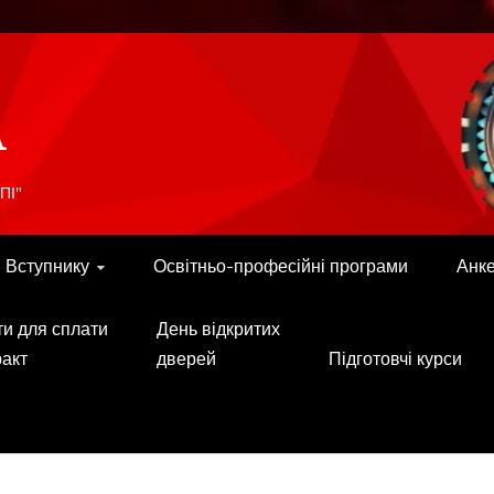
A
ПІ"
Вступнику
Освітньо-професійні програми
Анк
ти для сплати
День відкритих
ракт
дверей
Підготовчі курси