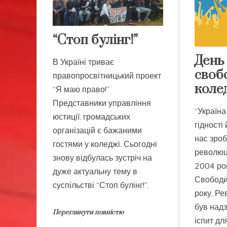
“Стоп булінг!”
День 
В Україні триває
своб
правопросвітницький проект
коле
“Я маю право!”
Представники управління
“Україна
юстиції, громадських
гідності
організацій є бажаними
нас зроб
гостями у коледжі. Сьогодні
революц
знову відбулась зустріч на
2004 рок
дуже актуальну тему в
Свободи
суспільстві “Стоп булінг!”.
року, Ре
був над
Переглянути повністю
іспит дл