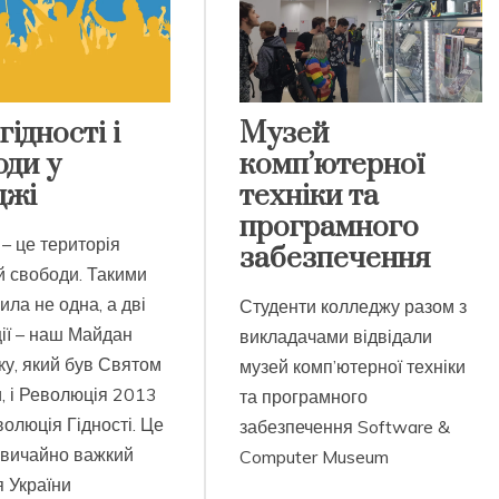
Музей
гідності і
комп’ютерної
оди у
техніки та
джі
програмного
 – це територія
забезпечення
 й свободи. Такими
ила не одна, а дві
Студенти колледжу разом з
ії – наш Майдан
викладачами відвідали
у, який був Святом
музей комп’ютерної техніки
, і Революція 2013
та програмного
волюція Гідності. Це
забезпечення Software &
звичайно важкий
Computer Museum
я України