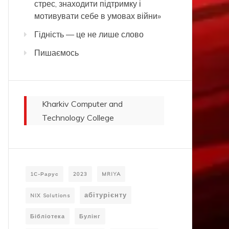
стрес, знаходити підтримку і
мотивувати себе в умовах війни»
Гідність — це не лише слово
Пишаємось
Kharkiv Computer and
Technology College
1С-Рарус
2023
MRIYA
абітурієнту
NIX Solutions
Бібліотека
Булінг