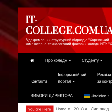
Skip
IT-
to
content
COLLEGE.COM.U
Відокремлений структурний підрозділ "Харківський
комп'ютерно-технологічний фаховий коледж НТУ "Х
Про коледж
Студенту
Інформаційний
Реквізи
Контакти
портал
за конт
ВИБОРИ ДИРЕКТОРА
Ukrainian
▼
Home
2018
Листопад
You are Here