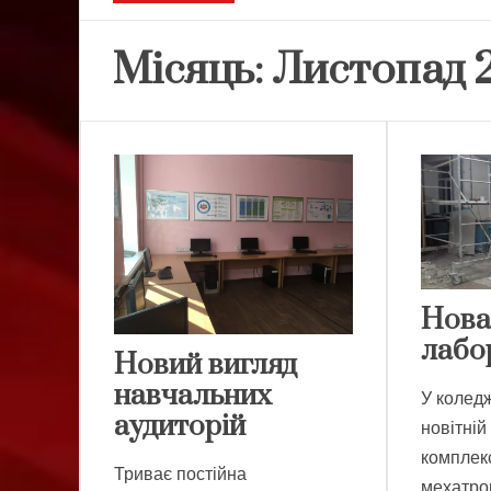
Місяць:
Листопад 
Нова
лабо
Новий вигляд
навчальних
У колед
аудиторій
новітні
комплек
Триває постійна
мехатрон