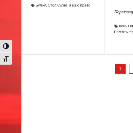
Булінг
,
Стоп булінг
,
я маю право
Перегляну
День Гі
Пам’ять ге
Toggle High Contrast
Toggle Font size
Пагінація
1
записів