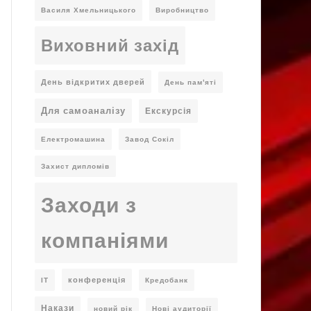
Василя Хмельницького
Виробництво
Виховний захід
День відкритих дверей
День пам'яті
Для самоаналізу
Екскурсія
Електромашина
Завод Сокіл
Захист дипломів
Заходи з
компаніями
конференція
ІТ
Кредобанк
Накази
новий рік
Нові аудиторії