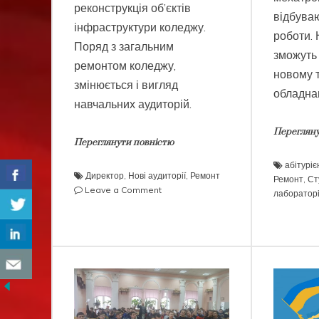
реконструкція об’єктів
відбува
інфраструктури коледжу.
роботи.
Поряд з загальним
зможуть
ремонтом коледжу,
новому 
змінюється і вигляд
обладна
навчальних аудиторій.
Перегляну
Переглянути повністю
абітуріє
Директор
,
Нові аудиторії
,
Ремонт
Ремонт
,
Ст
on
Leave a Comment
лаборатор
Новий
вигляд
навчальних
аудиторій