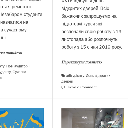
ХКТК відбувся день
ються ремонтні
відкритих дверей. Всіх
 Незабаром студенти
бажаючих запрошуємо на
 навчатися на
підготовчі курси які
та сучасному
розпочали свою роботу з 19
нні
листопада або розпочнуть
роботу з 15 січня 2019 року.
ти повністю
Переглянути повністю
нту
,
Нові аудиторії
,
уденту
,
Сучасна
абітурієнту
,
День відкритих
ія
дверей
on
Leave a Comment
День
відкритих
дверей
(25.11.18)