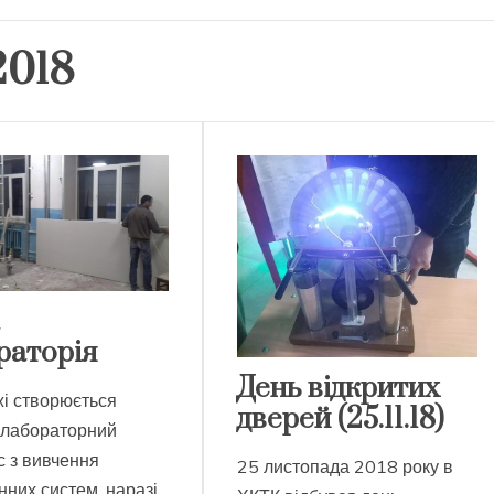
2018
раторія
День відкритих
жі створюється
дверей (25.11.18)
й лабораторний
с з вивчення
25 листопада 2018 року в
них систем, наразі