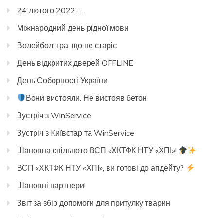
24 лютого 2022-….
Міжнародний день рідної мови
Волейбол: гра, що не старіє
День відкритих дверей OFFLINE
День Соборності України
Вони вистояли. Не вистояв бетон
Зустріч з WinService
Зустріч з Kиївстар та WinService
Шановна спільното ВСП «ХКТФК НТУ «ХПІ»!
ВСП «ХКТФК НТУ «ХПІ», ви готові до апдейту?
Шановні партнери!
Звіт за збір допомоги для притулку тварин