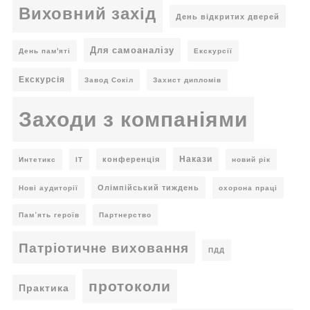
Виховний захід
День відкритих дверей
Для самоаналізу
День пам'яті
Екскурсії
Екскурсія
Завод Сокіл
Захист дипломів
Заходи з компаніями
Накази
конференція
Интетикс
ІТ
новий рік
Олімпійський тиждень
Нові аудиторії
охорона праці
Пам’ять героїв
Партнерство
Патріотичне виховання
ПДД
протоколи
Практика