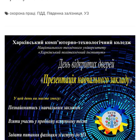
охорона праці
,
ПДД
,
Південна залізниця
,
УЗ