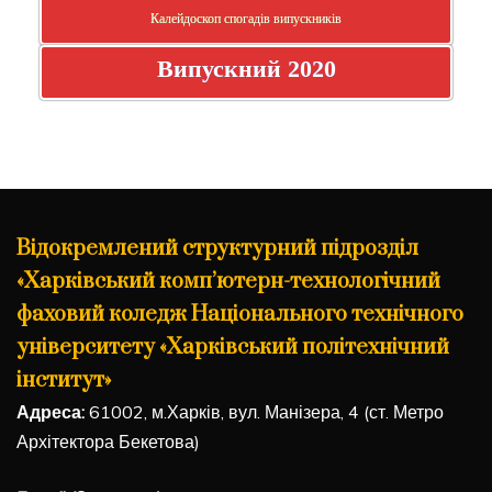
Калейдоскоп спогадів випускників
Випускний 2020
Відокремлений структурний підрозділ
«Харківський комп’ютерн-технологічний
фаховий коледж Національного технічного
університету «Харківський політехнічний
інститут»
Адреса:
61002, м.Харків, вул. Манізера, 4 (ст. Метро
Архітектора Бекетова)