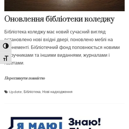
Оновлення бібліотеки коледжу
Бібліотека коледжу має новий сучасний вигляд:
встановлено нові вхідні двері, поновлено меблі на
абонементі. Бібліотечний фонд поповнюється новими
Toggle High Contrast
підручниками та іншими виданнями, журналами і
Toggle Font size
газетами.
Переглянути повністю
Update
,
Бібліотека
,
Нові надходження