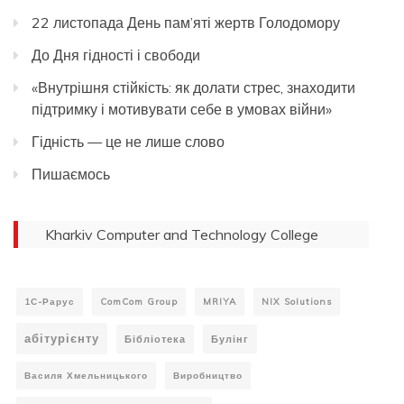
22 листопада День пам’яті жертв Голодомору
До Дня гідності і свободи
«Внутрішня стійкість: як долати стрес, знаходити
підтримку і мотивувати себе в умовах війни»
Гідність — це не лише слово
Пишаємось
Kharkiv Computer and Technology College
1С-Рарус
ComCom Group
MRIYA
NIX Solutions
абітурієнту
Бібліотека
Булінг
Василя Хмельницького
Виробництво