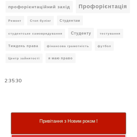
Профорієнтація
профорієнтаційний захід
Студентам
Ремонт
Стоп булінг
Студенту
студентське самоврядування
тестування
Тиждень права
фінансова грамотність
футбол
я маю право
Центр зайнятості
2:35:31
Привітання з Новим роком !