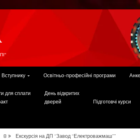
A
ПІ"
Вступнику
Освітньо-професійні програми
Анк
ти для сплати
День відкритих
ракт
дверей
Підготовчі курси
8
Екскурсія на ДП “Завод “Електроважмаш””