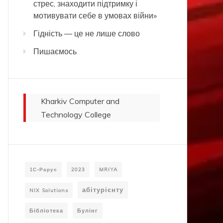
стрес, знаходити підтримку і
мотивувати себе в умовах війни»
Гідність — це не лише слово
Пишаємось
Kharkiv Computer and
Technology College
1С-Рарус
2023
MRIYA
абітурієнту
NIX Solutions
Бібліотека
Булінг