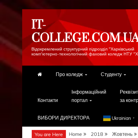
Skip
IT-
to
content
COLLEGE.COM.U
Відокремлений структурний підрозділ "Харківський
комп'ютерно-технологічний фаховий коледж НТУ "Х
Про коледж
Студенту
Інформаційний
Реквізи
Контакти
портал
за конт
ВИБОРИ ДИРЕКТОРА
Ukrainian
▼
Home
2018
Жовтень
You are Here