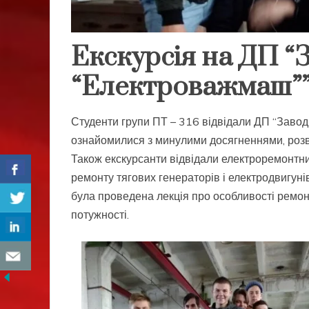
Екскурсія на ДП “
“Електроважмаш”
Студенти групи ПТ – 316 відвідали ДП “Завод
ознайомилися з минулими досягненнями, розв
Також екскурсанти відвідали електроремонтн
ремонту тягових генераторів і електродвиг
була проведена лекція про особливості ремонт
потужності.