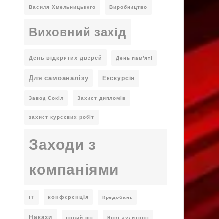
Василя Хмельницького
Виробництво
Виховний захід
День відкритих дверей
День пам'яті
Для самоаналізу
Екскурсія
Завод Сокіл
Захист дипломів
захист курсових робіт
Заходи з
компаніями
конференція
ІТ
Кредобанк
Накази
новий рік
Нові аудиторії