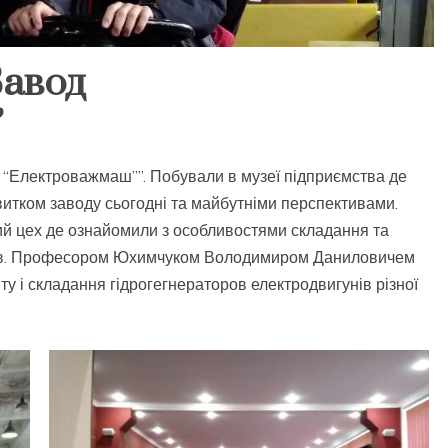
Завод
”
 “Електроважмаш””. Побували в музеї підприємства де
итком заводу сьогодні та майбутніми перспективами.
ий цех
де ознайомили з особливостями складання та
унів. Професором Юхимчуком Володимиром Даниловичем
у і складання гідрогегнераторов електродвигунів різної