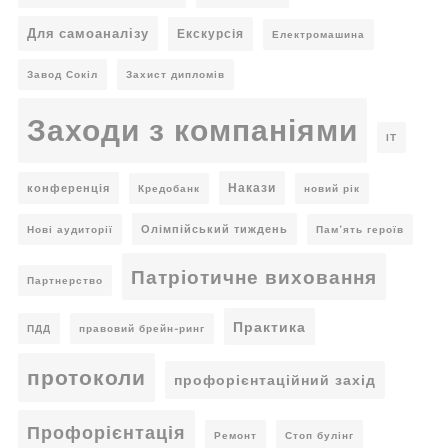
Для самоаналізу
Екскурсія
Електромашина
Завод Сокіл
Захист дипломів
Заходи з компаніями
ІТ
Накази
конференція
Кредобанк
новий рік
Олімпійський тиждень
Нові аудиторії
Пам’ять героїв
Патріотичне виховання
Партнерство
Практика
ПДД
правовий брейн-ринг
протоколи
профорієнтаційний захід
Профорієнтація
Ремонт
Стоп булінг