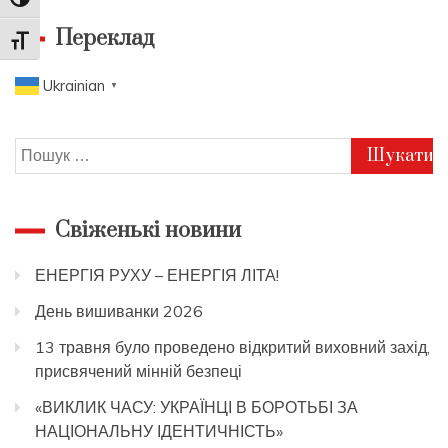
Toggle High Contrast
Переклад
Toggle Font size
Ukrainian
▼
Пошук:
Свіженькі новини
ЕНЕРГІЯ РУХУ – ЕНЕРГІЯ ЛІТА!
День вишиванки 2026
13 травня було проведено відкритий виховний захід,
присвячений мінній безпеці
«ВИКЛИК ЧАСУ: УКРАЇНЦІ В БОРОТЬБІ ЗА
НАЦІОНАЛЬНУ ІДЕНТИЧНІСТЬ»