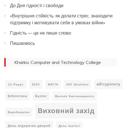
До Дня гідності і свободи
«Внутрішня стійкість: як долати стрес, знаходити
підтримку і мотивувати себе в умовах війни»
Гідність — це не лише слово
Пишаємось
Kharkiv Computer and Technology College
абітурієнту
1С-Рарус
2023
MRIYA
NIX Solutions
Бібліотека
Булінг
Василя Хмельницького
Виховний захід
Виробництво
День відкритих дверей
День пам'яті