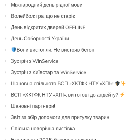
Міжнародний день рідної мови
Волейбол: гра, що не старіє
День відкритих дверей OFFLINE
День Соборності України
Вони вистояли. Не вистояв бетон
Зустріч з WinService
Зустріч з Kиївстар та WinService
Шановна спільното ВСП «ХКТФК НТУ «ХПІ»!
ВСП «ХКТФК НТУ «ХПІ», ви готові до апдейту?
Шановні партнери!
Звіт за збір допомоги для притулку тварин
Спільна новорічна листівка
Екопланета 2025: бачення студентів