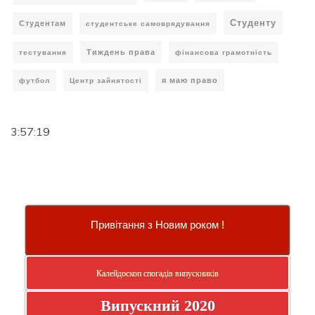
Студенту
Студентам
студентське самоврядування
Тиждень права
тестування
фінансова грамотність
я маю право
футбол
Центр зайнятості
3:57:20
Привітання з Новим роком !
Калейдоскоп спогадів випускників
Випускний 2020