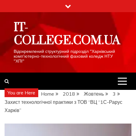
Skip
to
content
IT-
COLLEGE.COM.UA
Відокремлений структурний підрозділ "Харківський
комп'ютерно-технологічний фаховий коледж НТУ
"ХПІ"
You are Here
Home
2018
Жовтень
3
Захист технологічної практики з ТОВ “ВЦ “1С-Рарус
Харків”