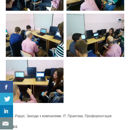
1С-Рарус
,
Заходи з компаніями
,
ІТ
,
Практика
,
Профорієнтація
SHARE