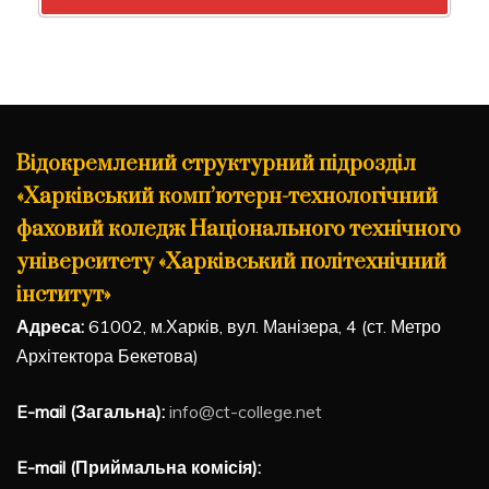
Відокремлений структурний підрозділ
«Харківський комп’ютерн-технологічний
фаховий коледж Національного технічного
університету «Харківський політехнічний
інститут»
Адреса:
61002, м.Харків, вул. Манізера, 4 (ст. Метро
Архітектора Бекетова)
E-mail (Загальна):
info@ct-college.net
E-mail (Приймальна комісія):