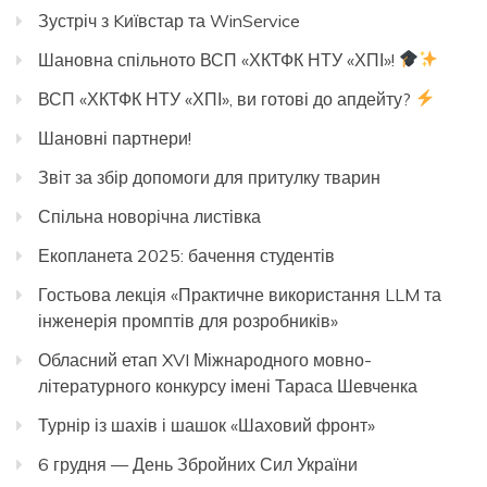
Зустріч з Kиївстар та WinService
Шановна спільното ВСП «ХКТФК НТУ «ХПІ»!
ВСП «ХКТФК НТУ «ХПІ», ви готові до апдейту?
Шановні партнери!
Звіт за збір допомоги для притулку тварин
Спільна новорічна листівка
Екопланета 2025: бачення студентів
Гостьова лекція «Практичне використання LLM та
інженерія промптів для розробників»
Обласний етап XVI Міжнародного мовно-
літературного конкурсу імені Тараса Шевченка
Турнір із шахів і шашок «Шаховий фронт»
6 грудня — День Збройних Сил України