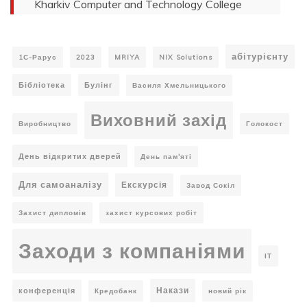
Kharkiv Computer and Technology College
абітурієнту
1С-Рарус
2023
MRIYA
NIX Solutions
Бібліотека
Булінг
Василя Хмельницького
Виховний захід
Виробництво
Голокост
День відкритих дверей
День пам'яті
Для самоаналізу
Екскурсія
Завод Сокіл
Захист дипломів
захист курсових робіт
Заходи з компаніями
ІТ
Накази
конференція
Кредобанк
новий рік