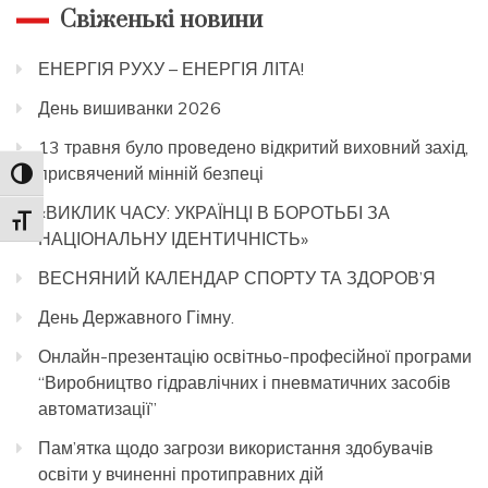
Свіженькі новини
ЕНЕРГІЯ РУХУ – ЕНЕРГІЯ ЛІТА!
День вишиванки 2026
13 травня було проведено відкритий виховний захід,
присвячений мінній безпеці
Toggle High Contrast
«ВИКЛИК ЧАСУ: УКРАЇНЦІ В БОРОТЬБІ ЗА
Toggle Font size
НАЦІОНАЛЬНУ ІДЕНТИЧНІСТЬ»
ВЕСНЯНИЙ КАЛЕНДАР СПОРТУ ТА ЗДОРОВ’Я
День Державного Гімну.
Онлайн-презентацію освітньо-професійної програми
“Виробництво гідравлічних і пневматичних засобів
автоматизації”
Пам’ятка щодо загрози використання здобувачів
освіти у вчиненні протиправних дій