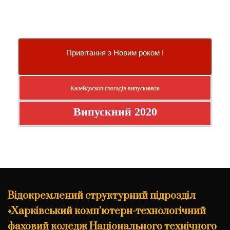
Привітання з Новим роком !
Калейдоскоп спогадів випускників
Випускний 2020
Відокремлений структурний підрозділ
«Харківський комп’ютерн-технологічний
фаховий коледж Національного технічного