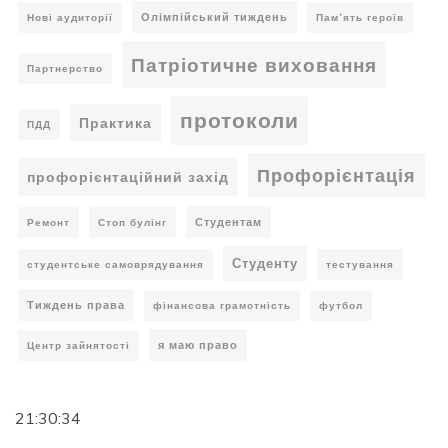
Олімпійський тиждень
Нові аудиторії
Пам’ять героїв
Патріотичне виховання
Партнерство
протоколи
Практика
ПДД
Профорієнтація
профорієнтаційний захід
Студентам
Ремонт
Стоп булінг
Студенту
студентське самоврядування
тестування
Тиждень права
фінансова грамотність
футбол
я маю право
Центр зайнятості
21:30:35