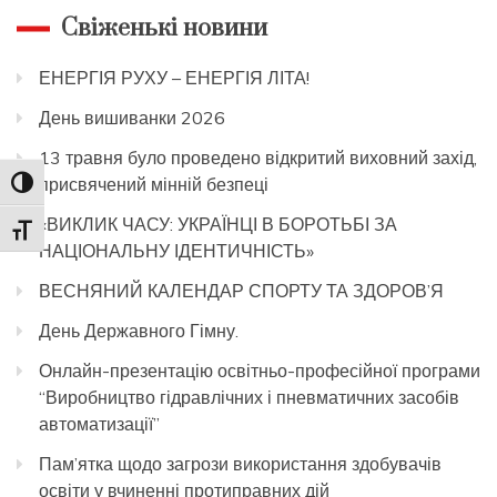
Свіженькі новини
ЕНЕРГІЯ РУХУ – ЕНЕРГІЯ ЛІТА!
День вишиванки 2026
13 травня було проведено відкритий виховний захід,
присвячений мінній безпеці
Toggle High Contrast
«ВИКЛИК ЧАСУ: УКРАЇНЦІ В БОРОТЬБІ ЗА
Toggle Font size
НАЦІОНАЛЬНУ ІДЕНТИЧНІСТЬ»
ВЕСНЯНИЙ КАЛЕНДАР СПОРТУ ТА ЗДОРОВ’Я
День Державного Гімну.
Онлайн-презентацію освітньо-професійної програми
“Виробництво гідравлічних і пневматичних засобів
автоматизації”
Пам’ятка щодо загрози використання здобувачів
освіти у вчиненні протиправних дій