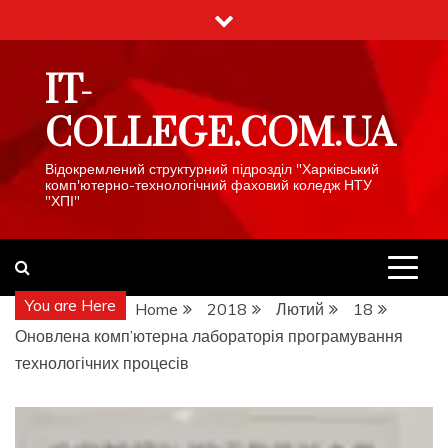
Skip
to
content
IT-
COLLEGE.COM.UA
Відокремлений структурний підрозділ "Харківський
комп'ютерно-технологічний фаховий коледж НТУ
"ХПІ"
You are Here
Home
2018
Лютий
18
Оновлена комп’ютерна лабораторія програмування
технологічних процесів