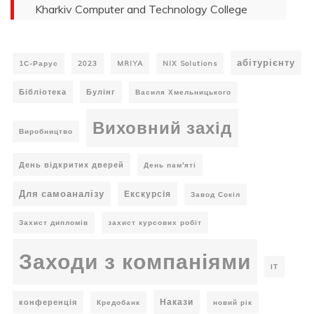
Kharkiv Computer and Technology College
абітурієнту
1С-Рарус
2023
MRIYA
NIX Solutions
Бібліотека
Булінг
Василя Хмельницького
Виховний захід
Виробництво
День відкритих дверей
День пам'яті
Для самоаналізу
Екскурсія
Завод Сокіл
Захист дипломів
захист курсових робіт
Заходи з компаніями
ІТ
Накази
конференція
Кредобанк
новий рік