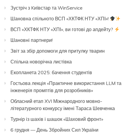
Зустріч з Kиївстар та WinService
Шановна спільното ВСП «ХКТФК НТУ «ХПІ»!
ВСП «ХКТФК НТУ «ХПІ», ви готові до апдейту?
Шановні партнери!
Звіт за збір допомоги для притулку тварин
Спільна новорічна листівка
Екопланета 2025: бачення студентів
Гостьова лекція «Практичне використання LLM та
інженерія промптів для розробників»
Обласний етап XVI Міжнародного мовно-
літературного конкурсу імені Тараса Шевченка
Турнір із шахів і шашок «Шаховий фронт»
6 грудня — День Збройних Сил України