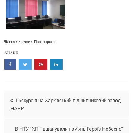
NIX Solutions
,
Партнерство
SHARE
Навігація
Екскурсія на Харківський підшипниковий завод
HARP
записів
В НТУ “ХПІ” вшанували пам’ять Героїв Небесної