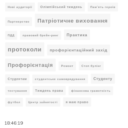
Олімпійський тиждень
Нові аудиторії
Пам’ять героїв
Патріотичне виховання
Партнерство
Практика
ПДД
правовий брейн-ринг
протоколи
профорієнтаційний захід
Профорієнтація
Ремонт
Стоп булінг
Студенту
Студентам
студентське самоврядування
Тиждень права
тестування
фінансова грамотність
я маю право
футбол
Центр зайнятості
18:46:19