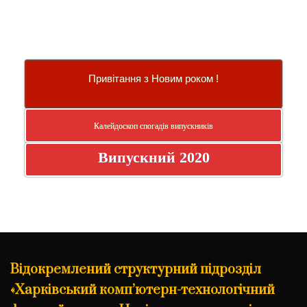
Привітання з Новим роком !
Калейдоскоп спогадів випускників
Випускний 2020
Відокремлений структурний підрозділ
«Харківський комп’ютерн-технологічний