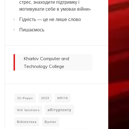
стрес, знаходити підтримку і
мотивувати себе в умовах війни»
Гідність — це не лише слово
Пишаємось
Kharkiv Computer and
Technology College
1С-Рарус
2023
MRIYA
абітурієнту
NIX Solutions
Бібліотека
Булінг