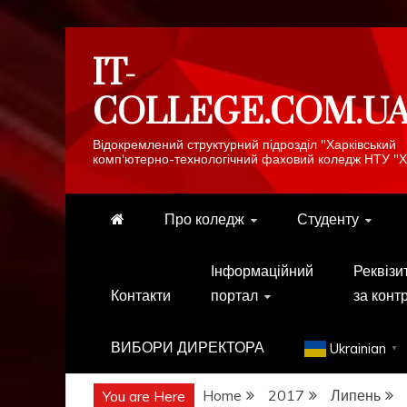
Skip
IT-
to
content
COLLEGE.COM.U
Відокремлений структурний підрозділ "Харківський
комп'ютерно-технологічний фаховий коледж НТУ "Х
Про коледж
Студенту
Інформаційний
Реквізи
Контакти
портал
за конт
ВИБОРИ ДИРЕКТОРА
Ukrainian
▼
Home
2017
Липень
You are Here