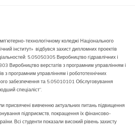
омп’ютерно-технологічному коледжі Національного
нічний інститут» відбувся захист дипломних проектів
ціальностей: 5.05050305 Виробництво гідравлічних і
0303 Виробництво верстатів з програмним управлінням і
в з програмним управлінням і робототехнічних
ного забезпечення та 5.05010101 Обслуговування
одший спеціаліст”.
ули присвячені вивченню актуальних питань підвищення
іонування підприємств, покращення їх фінансово-
країни. Всі студенти показали високий рівень захисту