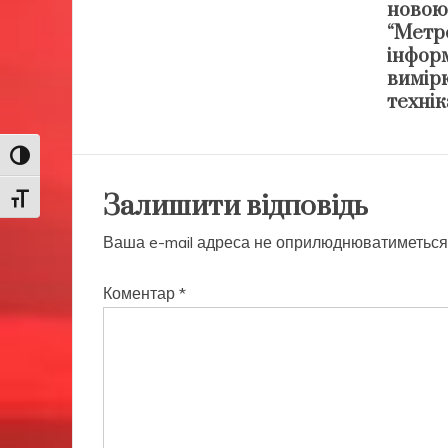
новою
“Метро
інфор
вимір
технік
Toggle High Contrast
Залишити відповідь
Toggle Font size
Ваша e-mail адреса не оприлюднюватиметься
Коментар
*