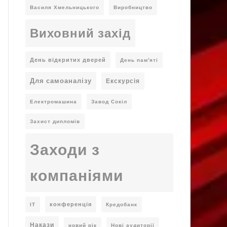
Василя Хмельницького
Виробництво
Виховний захід
День відкритих дверей
День пам'яті
Для самоаналізу
Екскурсія
Електромашина
Завод Сокіл
Захист дипломів
Заходи з
компаніями
конференція
ІТ
Кредобанк
Накази
новий рік
Нові аудиторії