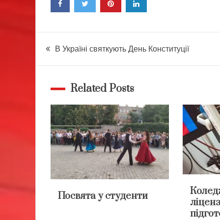
Навігація
В Україні святкують День Конституції
записів
Related Posts
Колед
Посвята у студенти
ліценз
підгот