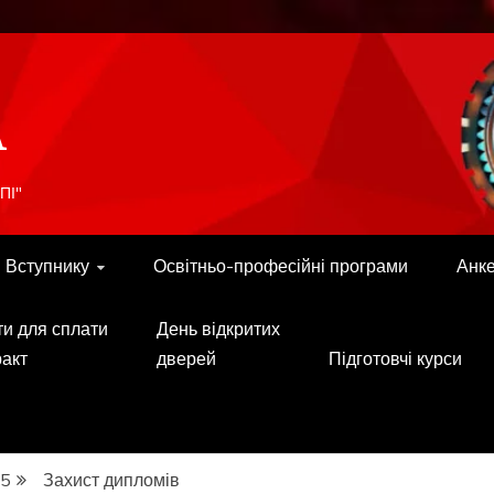
A
ПІ"
Вступнику
Освітньо-професійні програми
Анк
ти для сплати
День відкритих
ракт
дверей
Підготовчі курси
5
Захист дипломів