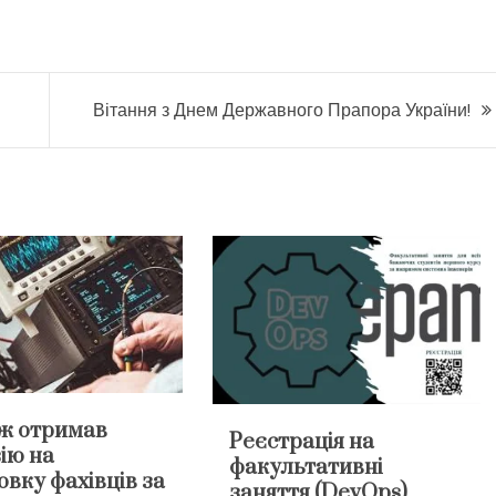
Вітання з Днем Державного Прапора України!
ж отримав
Реєстрація на
ію на
факультативні
овку фахівців за
заняття (DevOps)