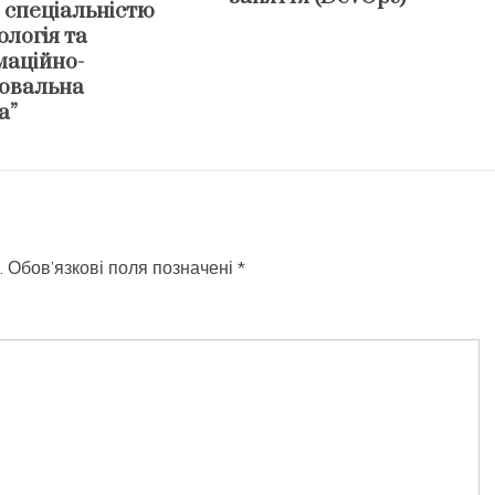
 спеціальністю
логія та
маційно-
ювальна
а”
.
Обов’язкові поля позначені
*