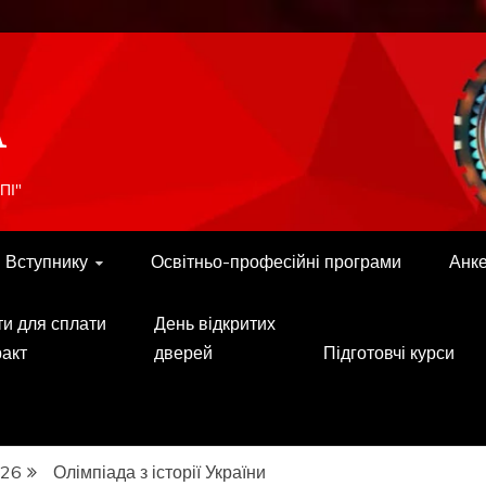
A
ПІ"
Вступнику
Освітньо-професійні програми
Анк
ти для сплати
День відкритих
ракт
дверей
Підготовчі курси
26
Олімпіада з історії України