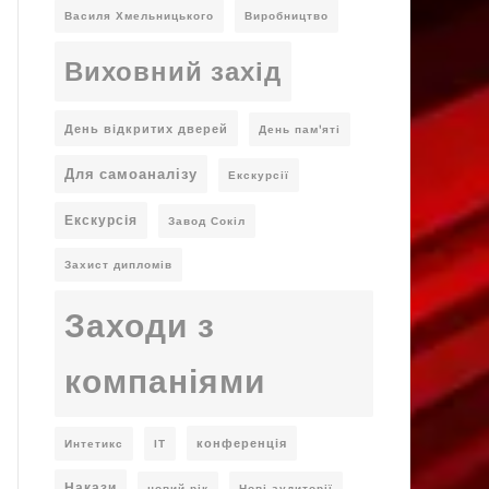
Василя Хмельницького
Виробництво
Виховний захід
День відкритих дверей
День пам'яті
Для самоаналізу
Екскурсії
Екскурсія
Завод Сокіл
Захист дипломів
Заходи з
компаніями
конференція
Интетикс
ІТ
Накази
новий рік
Нові аудиторії