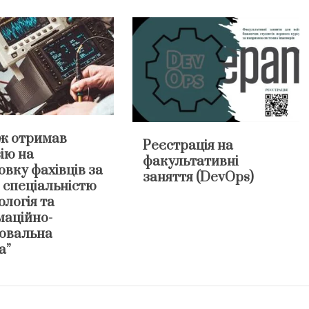
ж отримав
Реєстрація на
ію на
факультативні
овку фахівців за
заняття (DevOps)
 спеціальністю
логія та
маційно-
ювальна
а”