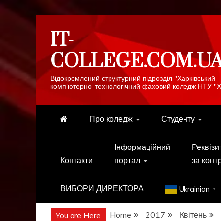
Skip
IT-
to
content
COLLEGE.COM.U
Відокремлений структурний підрозділ "Харківський
комп'ютерно-технологічний фаховий коледж НТУ "Х
Про коледж
Студенту
Інформаційний
Реквізи
Контакти
портал
за конт
ВИБОРИ ДИРЕКТОРА
Ukrainian
▼
Home
2017
Квітень
You are Here