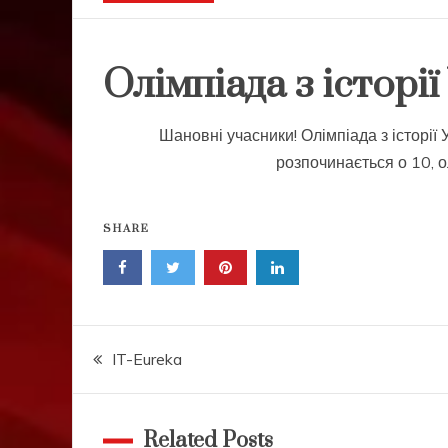
Олімпіада з історі
Шановні
учасники! Олімпіада з історії 
розпочинається о
10
,
о
SHARE
Навігація
IT-Eureka
записів
Related Posts