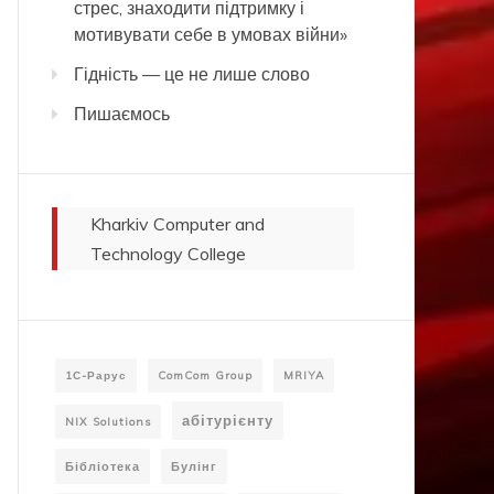
стрес, знаходити підтримку і
мотивувати себе в умовах війни»
Гідність — це не лише слово
Пишаємось
Kharkiv Computer and
Technology College
1С-Рарус
ComCom Group
MRIYA
абітурієнту
NIX Solutions
Бібліотека
Булінг