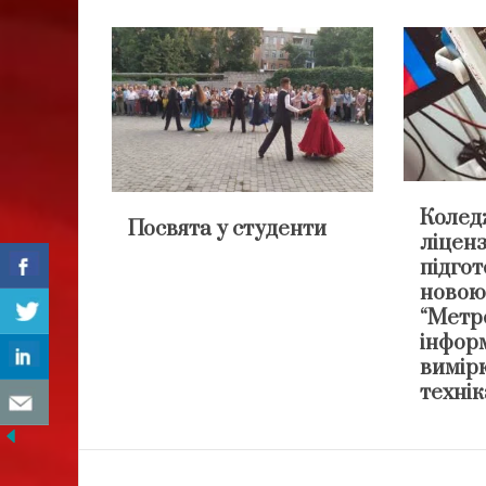
Колед
Посвята у студенти
ліценз
підгот
новою
“Метро
інфор
вимір
технік