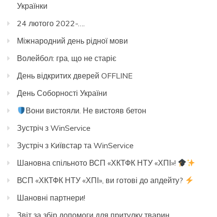
Українки
24 лютого 2022-….
Міжнародний день рідної мови
Волейбол: гра, що не старіє
День відкритих дверей OFFLINE
День Соборності України
Вони вистояли. Не вистояв бетон
Зустріч з WinService
Зустріч з Kиївстар та WinService
Шановна спільното ВСП «ХКТФК НТУ «ХПІ»!
ВСП «ХКТФК НТУ «ХПІ», ви готові до апдейту?
Шановні партнери!
Звіт за збір допомоги для притулку тварин