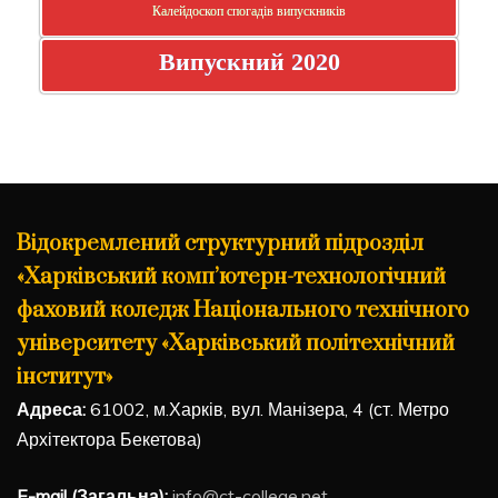
Калейдоскоп спогадів випускників
Випускний 2020
Відокремлений структурний підрозділ
«Харківський комп’ютерн-технологічний
фаховий коледж Національного технічного
університету «Харківський політехнічний
інститут»
Адреса:
61002, м.Харків, вул. Манізера, 4 (ст. Метро
Архітектора Бекетова)
E-mail (Загальна):
info@ct-college.net