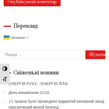
Переклад
Ukrainian
▼
Пошук:
Toggle High Contrast
Свіженькі новини
Toggle Font size
ЕНЕРГІЯ РУХУ – ЕНЕРГІЯ ЛІТА!
День вишиванки 2026
13 травня було проведено відкритий виховний захід,
присвячений мінній безпеці