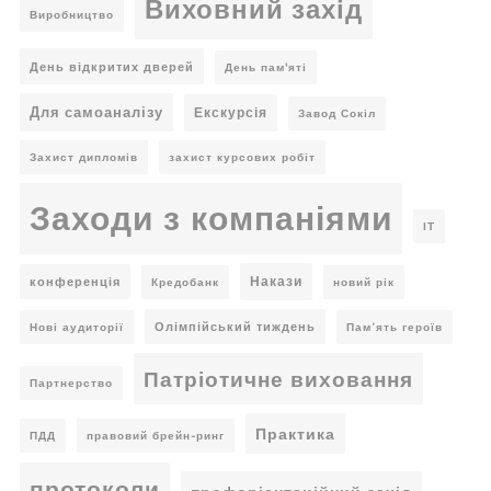
Виховний захід
Виробництво
День відкритих дверей
День пам'яті
Для самоаналізу
Екскурсія
Завод Сокіл
Захист дипломів
захист курсових робіт
Заходи з компаніями
ІТ
Накази
конференція
Кредобанк
новий рік
Олімпійський тиждень
Нові аудиторії
Пам’ять героїв
Патріотичне виховання
Партнерство
Практика
ПДД
правовий брейн-ринг
протоколи