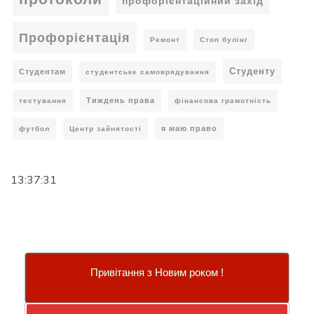
профорієнтаційний захід
Профорієнтація
Ремонт
Стоп булінг
Студенту
Студентам
студентське самоврядування
Тиждень права
тестування
фінансова грамотність
я маю право
футбол
Центр зайнятості
13:37:31
Привітання з Новим роком !