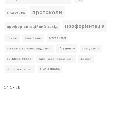
протоколи
Практика
Профорієнтація
профорієнтаційний захід
Студентам
Ремонт
Стоп булінг
Студенту
студентське самоврядування
тестування
Тиждень права
фінансова грамотність
футбол
я маю право
Центр зайнятості
14:17:26