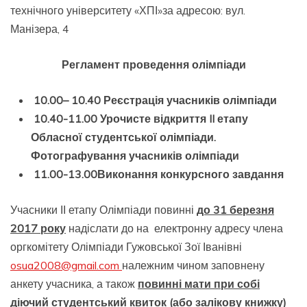
технічного університету «ХПІ»за адресою: вул.
Манізера, 4
Регламент проведення олімпіади
10.00– 10.40 Реєстрація учасників олімпіади
10.40-11.00 Урочисте відкриття II етапу
Обласної студентської олімпіади.
Фотографування учасників олімпіади
11.00-13.00Виконання конкурсного завдання
Учасники ІІ етапу Олімпіади повинні
до 31 березня
2017
року
надіслати до на електронну адресу члена
оргкомітету Олімпіади Гужовської Зої Іванівні
osua2008@
gmail.com
належним чином заповнену
анкету учасника, а також
повинні мати при собі
діючий студентський квиток (або залікову книжку)