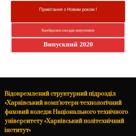
Привітання з Новим роком !
Калейдоскоп спогадів випускників
Випускний 2020
Відокремлений структурний підрозділ
«Харківський комп’ютерн-технологічний
фаховий коледж Національного технічного
університету «Харківський політехнічний
інститут»