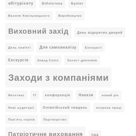
абітурієнту
Бібліотека
Булінг
Василя Хмельницького
Виробництво
Виховний захід
День відкритих дверей
Для самоаналізу
День пам'яті
Екскурсії
Екскурсія
Завод Сокіл
Захист дипломів
Заходи з компаніями
Накази
конференція
Интетикс
ІТ
новий рік
Олімпійський тиждень
Нові аудиторії
охорона праці
Пам’ять героїв
Партнерство
Патріотичне виховання
ПДД