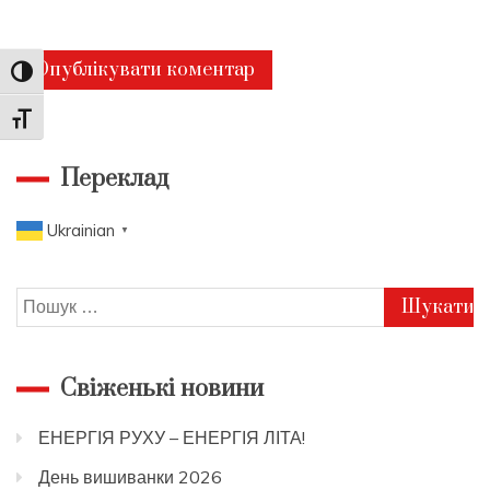
Toggle High Contrast
Toggle Font size
Переклад
Ukrainian
▼
Пошук:
Свіженькі новини
ЕНЕРГІЯ РУХУ – ЕНЕРГІЯ ЛІТА!
День вишиванки 2026