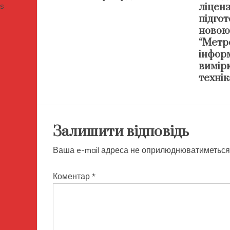
ліценз
підгот
новою
“Метро
інфор
вимір
технік
Залишити відповідь
Ваша e-mail адреса не оприлюднюватиметься
Коментар
*