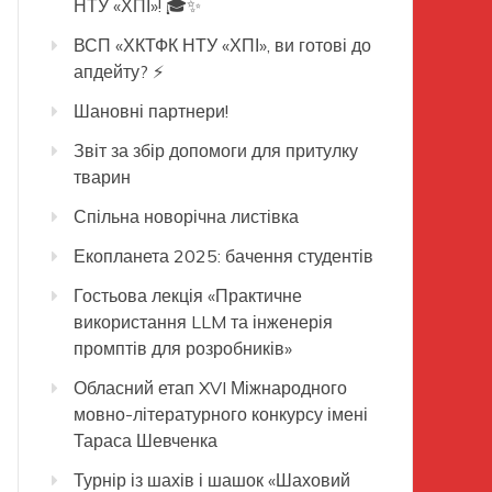
НТУ «ХПІ»! 🎓✨
ВСП «ХКТФК НТУ «ХПІ», ви готові до
апдейту? ⚡️
Шановні партнери!
Звіт за збір допомоги для притулку
тварин
Спільна новорічна листівка
Екопланета 2025: бачення студентів
Гостьова лекція «Практичне
використання LLM та інженерія
промптів для розробників»
Обласний етап XVI Міжнародного
мовно-літературного конкурсу імені
Тараса Шевченка
Турнір із шахів і шашок «Шаховий