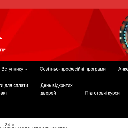
A
ПІ"
Вступнику
Освітньо-професійні програми
Анк
ти для сплати
День відкритих
ракт
дверей
Підготовчі курси
24