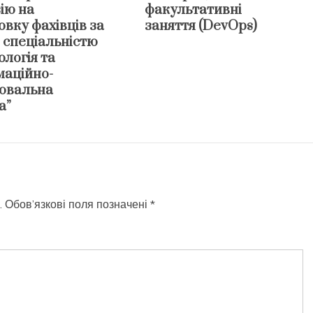
ію на
факультативні
овку фахівців за
заняття (DevOps)
 спеціальністю
логія та
маційно-
ювальна
а”
.
Обов’язкові поля позначені
*