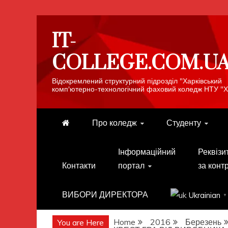
Skip
IT-
to
content
COLLEGE.COM.U
Відокремлений структурний підрозділ "Харківський
комп'ютерно-технологічний фаховий коледж НТУ "Х
Про коледж
Студенту
Інформаційний
Реквізи
Контакти
портал
за конт
ВИБОРИ ДИРЕКТОРА
Ukrainian
▼
Home
2016
Березень
You are Here