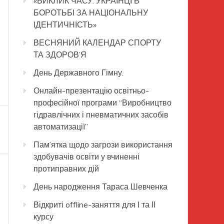
«ВИКЛИК ЧАСУ: УКРАЇНЦІ В
БОРОТЬБІ ЗА НАЦІОНАЛЬНУ
ІДЕНТИЧНІСТЬ»
ВЕСНЯНИЙ КАЛЕНДАР СПОРТУ
ТА ЗДОРОВ’Я
День Державного Гімну.
Онлайн-презентацію освітньо-
професійної програми “Виробництво
гідравлічних і пневматичних засобів
автоматизації”
Пам’ятка щодо загрози використання
здобувачів освіти у вчиненні
протиправних дій
День народження Тараса Шевченка
Відкриті offline-заняття для І та ІІ
курсу