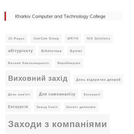
Kharkiv Computer and Technology College
1С-Рарус
ComCom Group
MRIYA
NIX Solutions
абітурієнту
Бібліотека
Булінг
Василя Хмельницького
Виробництво
Виховний захід
День відкритих дверей
Для самоаналізу
День пам'яті
Екскурсії
Екскурсія
Завод Сокіл
Захист дипломів
Заходи з компаніями