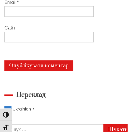
Email
*
Сайт
Переклад
Ukrainian
▼
Toggle High Contrast
Пошук:
Toggle Font size