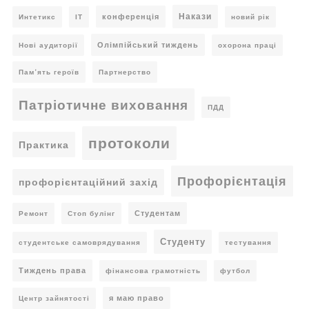
Накази
конференція
Интетикс
ІТ
новий рік
Олімпійський тиждень
Нові аудиторії
охорона праці
Пам’ять героїв
Партнерство
Патріотичне виховання
ПДД
протоколи
Практика
Профорієнтація
профорієнтаційний захід
Студентам
Ремонт
Стоп булінг
Студенту
студентське самоврядування
тестування
Тиждень права
фінансова грамотність
футбол
я маю право
Центр зайнятості