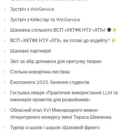
Зустріч з WinService
Зустріч з Kиївстар та WinService
Шановна спільното ВСП «ХКТФК НТУ «ХПІ»!
ВСП «ХКТФК НТУ «ХПІ», ви готові до апдейту?
Шановні партнери!
Звіт за збір допомоги для притулку тварин
Спільна новорічна листівка
Екопланета 2025: бачення студентів
Гостьова лекція «Практичне використання LLM та
інженерія промптів для розробників»
Обласний етап XVI Міжнародного мовно-
літературного конкурсу імені Тараса Шевченка
Турнір із шахів і шашок «Шаховий фронт»