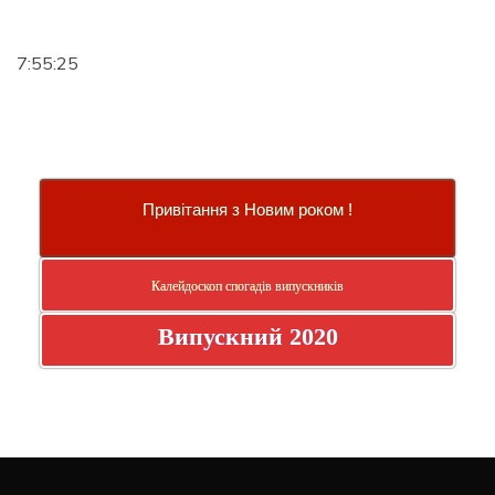
7:55:26
Привітання з Новим роком !
Калейдоскоп спогадів випускників
Випускний 2020