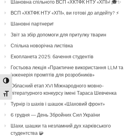
Шановна спільното ВСП «ХКТФК НТУ «ХПІ»! 🎓✨
ВСП «ХКТФК НТУ «ХПІ», ви готові до апдейту? ⚡️
Шановні партнери!
Звіт за збір допомоги для притулку тварин
Спільна новорічна листівка
Екопланета 2025: бачення студентів
Гостьова лекція «Практичне використання LLM та
інженерія промптів для розробників»
Toggle High Contrast
Обласний етап XVI Міжнародного мовно-
літературного конкурсу імені Тараса Шевченка
Toggle Font size
Турнір із шахів і шашок «Шаховий фронт»
6 грудня — День Збройних Сил України
Шахи, шашки та незламний дух харківського
студентства 🧩