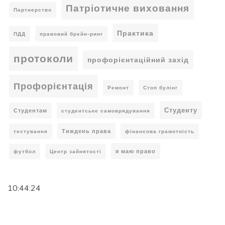
Патріотичне виховання
Партнерство
Практика
ПДД
правовий брейн-ринг
протоколи
профорієнтаційний захід
Профорієнтація
Ремонт
Стоп булінг
Студенту
Студентам
студентське самоврядування
Тиждень права
тестування
фінансова грамотність
я маю право
футбол
Центр зайнятості
10:44:24