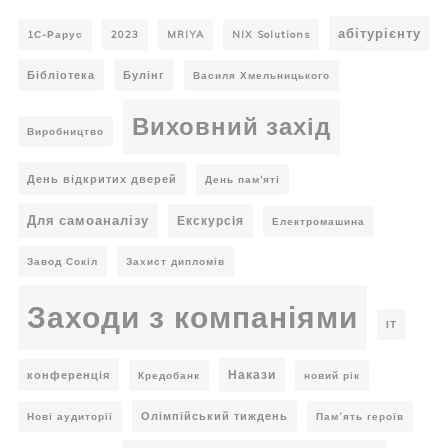
абітурієнту
1С-Рарус
2023
MRIYA
NIX Solutions
Бібліотека
Булінг
Василя Хмельницького
Виховний захід
Виробництво
День відкритих дверей
День пам'яті
Для самоаналізу
Екскурсія
Електромашина
Завод Сокіл
Захист дипломів
Заходи з компаніями
ІТ
Накази
конференція
Кредобанк
новий рік
Олімпійський тиждень
Нові аудиторії
Пам’ять героїв