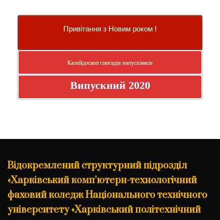
Привітання з Новим роком !
Калейдоскоп спогадів випускників
Випускний 2020
Відокремлений структурний підрозділ
«Харківський комп’ютерн-технологічний
фаховий коледж Національного технічного
університету «Харківський політехнічний