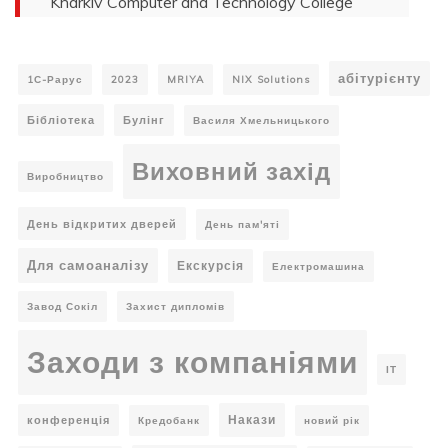
Kharkiv Computer and Technology College
абітурієнту
1С-Рарус
2023
MRIYA
NIX Solutions
Бібліотека
Булінг
Василя Хмельницького
Виховний захід
Виробництво
День відкритих дверей
День пам'яті
Для самоаналізу
Екскурсія
Електромашина
Завод Сокіл
Захист дипломів
Заходи з компаніями
ІТ
Накази
конференція
Кредобанк
новий рік