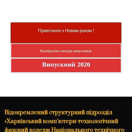
Привітання з Новим роком !
Калейдоскоп спогадів випускників
Випускний 2020
Відокремлений структурний підрозділ
«Харківський комп’ютерн-технологічний
фаховий коледж Національного технічного