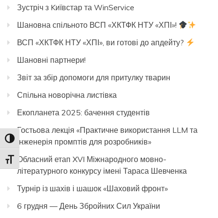
Зустріч з Kиївстар та WinService
Шановна спільното ВСП «ХКТФК НТУ «ХПІ»!
ВСП «ХКТФК НТУ «ХПІ», ви готові до апдейту?
Шановні партнери!
Звіт за збір допомоги для притулку тварин
Спільна новорічна листівка
Екопланета 2025: бачення студентів
Гостьова лекція «Практичне використання LLM та
Toggle High Contrast
інженерія промптів для розробників»
Обласний етап XVI Міжнародного мовно-
Toggle Font size
літературного конкурсу імені Тараса Шевченка
Турнір із шахів і шашок «Шаховий фронт»
6 грудня — День Збройних Сил України