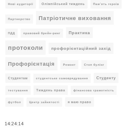
Олімпійський тиждень
Нові аудиторії
Пам’ять героїв
Патріотичне виховання
Партнерство
Практика
ПДД
правовий брейн-ринг
протоколи
профорієнтаційний захід
Профорієнтація
Ремонт
Стоп булінг
Студенту
Студентам
студентське самоврядування
Тиждень права
тестування
фінансова грамотність
я маю право
футбол
Центр зайнятості
14:24:14