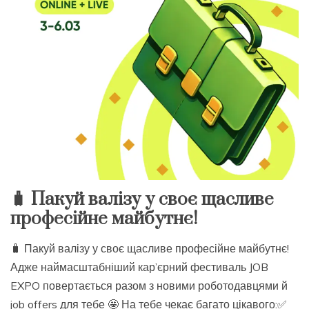
🧳 Пакуй валізу у своє щасливе
професійне майбутнє!
🧳 Пакуй валізу у своє щасливе професійне майбутнє!
Адже наймасштабніший кар’єрний фестиваль JOB
EXPO повертається разом з новими роботодавцями й
job offers для тебе 🤩 На тебе чекає багато цікавого:✅