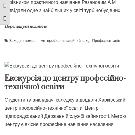
керівником практичного навчання Рязановим А.М.
Toggle High Contrast
відвідали одне з найбільших у світі турбінобудівних
Toggle Font size
Переглянути повністю
Заходи з компаніями
,
профорієнтаційний захід
,
Профорієнтація
Екскурсія до центру професійно-
технічної освіти
Студенти та викладачі коледжу відвідали Харківський
центр професійно-технічної освіти. Центр
підпорядкований Державній службі зайнятості. Метою
центру є якісне професійне навчання населення