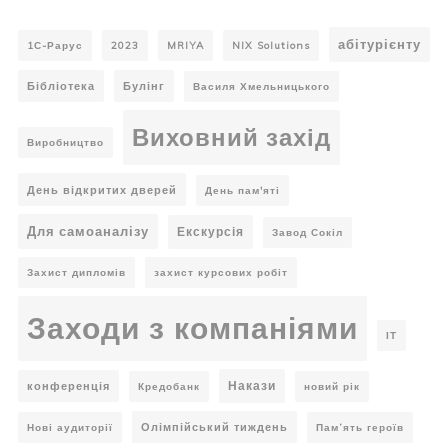
абітурієнту
1С-Рарус
2023
MRIYA
NIX Solutions
Бібліотека
Булінг
Василя Хмельницького
Виховний захід
Виробництво
День відкритих дверей
День пам'яті
Для самоаналізу
Екскурсія
Завод Сокіл
Захист дипломів
захист курсових робіт
Заходи з компаніями
ІТ
Накази
конференція
Кредобанк
новий рік
Олімпійський тиждень
Нові аудиторії
Пам’ять героїв