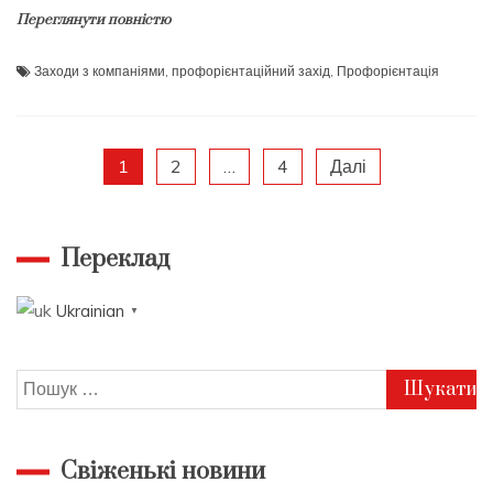
Переглянути повністю
Заходи з компаніями
,
профорієнтаційний захід
,
Профорієнтація
Пагінація
1
2
…
4
Далі
записів
Переклад
Ukrainian
▼
Пошук:
Свіженькі новини