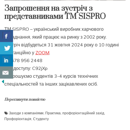
Запрошення на зустріч з
представниками ТМ SISPRO
ТМ SISPRO – український виробник харчового
обладнання, який працює на ринку з 2002 року.
Зустріч відбудеться 31 жовтня 2024 року о 10 годині
дистанційно у
ZOOM
.
ID: 678 956 2448
Код доступу: C92jXp
Запрошуємо студентів 3-4 курсів технічних
спеціальностей та інших зацікавлених осіб.
Переглянути повністю
Заходи з компаніями
,
Практика
,
профорієнтаційний захід
,
Профорієнтація
,
Студенту