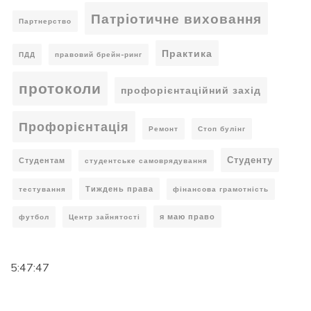
Патріотичне виховання
Партнерство
Практика
ПДД
правовий брейн-ринг
протоколи
профорієнтаційний захід
Профорієнтація
Ремонт
Стоп булінг
Студенту
Студентам
студентське самоврядування
Тиждень права
тестування
фінансова грамотність
я маю право
футбол
Центр зайнятості
5:47:47