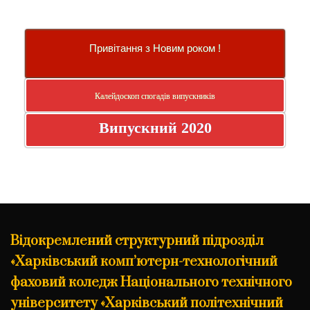
Привітання з Новим роком !
Калейдоскоп спогадів випускників
Випускний 2020
Відокремлений структурний підрозділ
«Харківський комп’ютерн-технологічний
фаховий коледж Національного технічного
університету «Харківський політехнічний