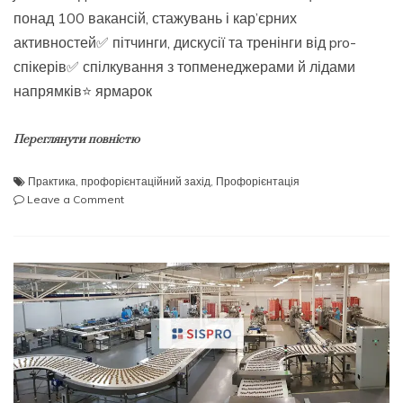
понад 100 вакансій, стажувань і кар’єрних
активностей✅ пітчинги, дискусії та тренінги від pro-
спікерів✅ спілкування з топменеджерами й лідами
напрямків⭐️ ярмарок
Переглянути повністю
Практика
,
профорієнтаційний захід
,
Профорієнтація
on
Leave a Comment
🧳
Пакуй
валізу
у
своє
щасливе
професійне
майбутнє!